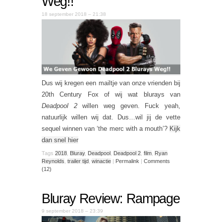
Weg!!
18 september 2018 – 21:38
Dus wij kregen een mailtje van onze vrienden bij
20th Century Fox of wij wat blurays van
Deadpool 2
willen weg geven. Fuck yeah,
natuurlijk willen wij dat. Dus…wil jij de vette
sequel winnen van ‘the merc with a mouth’?
Kijk
dan snel hier
Tags
2018
,
Bluray
,
Deadpool
,
Deadpool 2
,
film
,
Ryan
Reynolds
,
trailer tijd
,
winactie
|
Permalink
|
Comments
(12)
Bluray Review: Rampage
9 september 2018 – 23:39