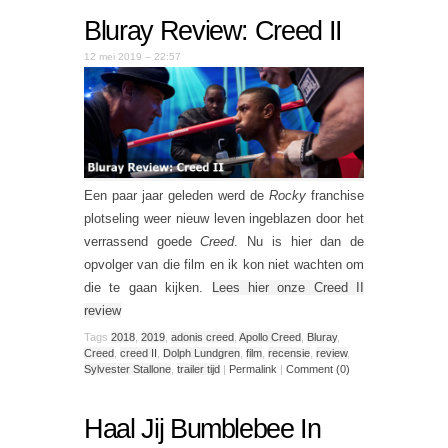
Bluray Review: Creed II
12 mei 2019 – 22:57
Een paar jaar geleden werd de
Rocky
franchise
plotseling weer nieuw leven ingeblazen door het
verrassend goede
Creed
. Nu is hier dan de
opvolger van die film en ik kon niet wachten om
die te gaan kijken.
Lees hier onze Creed II
review
Tags
2018
,
2019
,
adonis creed
,
Apollo Creed
,
Bluray
,
Creed
,
creed II
,
Dolph Lundgren
,
film
,
recensie
,
review
,
Sylvester Stallone
,
trailer tijd
|
Permalink
|
Comment (0)
Haal Jij Bumblebee In