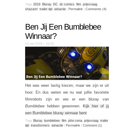
Tags
2019
,
Bluray
,
DC
,
dc comics
,
film
,
prijsvraag
,
shazam!
,
trailer tijd
,
winactie
|
Permalink
|
Comments (4)
Ben Jij Een Bumblebee
Winnaar?
14 mei 2019 – 22:01
Het was weer lastig kiezen, maar we zijn er uit
hoor. En dus weten we nu wat jullie favoriete
filmrobots zijn en wie er een bluray van
Bumblebee
hebben gewonnen.
Kijk hier of jij
een Bumblebee bluray winnaar bent
Tags
Bluray
,
bumblebee
,
film
,
john cena
,
prijsvraag
,
trailer
tijd
,
transformers
,
winactie
|
Permalink
|
Comment (1)