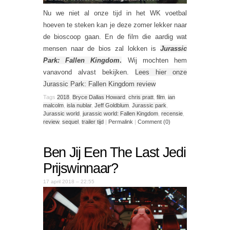
Nu we niet al onze tijd in het WK voetbal
hoeven te steken kan je deze zomer lekker naar
de bioscoop gaan. En de film die aardig wat
mensen naar de bios zal lokken is
Jurassic
Park: Fallen Kingdom
.
Wij mochten hem
vanavond alvast bekijken.
Lees hier onze
Jurassic Park: Fallen Kingdom review
Tags
2018
,
Bryce Dallas Howard
,
chris pratt
,
film
,
ian
malcolm
,
isla nublar
,
Jeff Goldblum
,
Jurassic park
,
Jurassic world
,
jurassic world: Fallen Kingdom
,
recensie
,
review
,
sequel
,
trailer tijd
|
Permalink
|
Comment (0)
Ben Jij Een The Last Jedi
Prijswinnaar?
17 april 2018 – 22:55