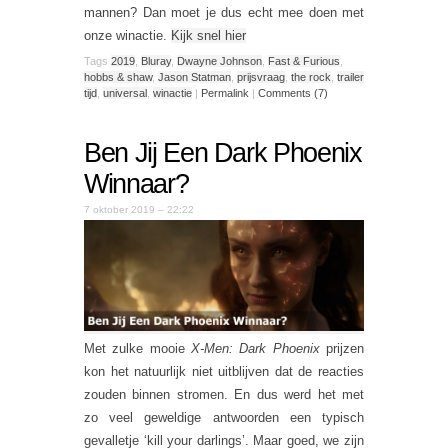
mannen? Dan moet je dus echt mee doen met
onze winactie.
Kijk snel hier
Tags
2019
,
Bluray
,
Dwayne Johnson
,
Fast & Furious
,
hobbs & shaw
,
Jason Statman
,
prijsvraag
,
the rock
,
trailer
tijd
,
universal
,
winactie
|
Permalink
|
Comments (7)
Ben Jij Een Dark Phoenix
Winnaar?
7 oktober 2019 – 22:22
Met zulke mooie
X-Men: Dark Phoenix
prijzen
kon het natuurlijk niet uitblijven dat de reacties
zouden binnen stromen. En dus werd het met
zo veel geweldige antwoorden een typisch
gevalletje ‘kill your darlings’. Maar goed, we zijn