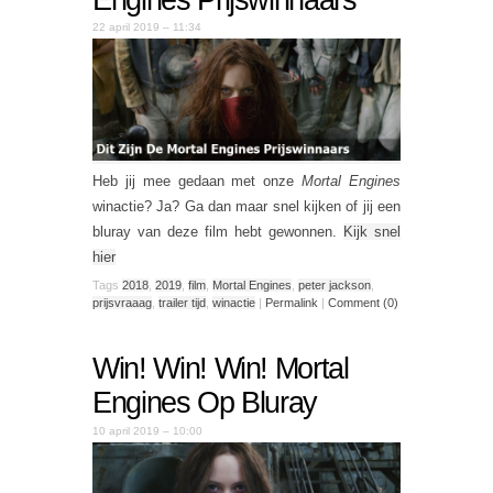
22 april 2019 – 11:34
Heb jij mee gedaan met onze
Mortal Engines
winactie? Ja? Ga dan maar snel kijken of jij een
bluray van deze film hebt gewonnen.
Kijk snel
hier
Tags
2018
,
2019
,
film
,
Mortal Engines
,
peter jackson
,
prijsvraaag
,
trailer tijd
,
winactie
|
Permalink
|
Comment (0)
Win! Win! Win! Mortal
Engines Op Bluray
10 april 2019 – 10:00