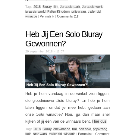
Tags
2018
,
Bluray
,
film
,
Jurassic park
,
Jurassic world
,
jurassic world: Fallen Kingdom
,
prijsvraag
,
trailer tijd
,
winactie
|
Permalink
|
Comments (11)
Heb Jij Een Solo Bluray
Gewonnen?
29 september 2018 – 11:57
Heb je hem vandaag in de winkel zien liggen,
die gloednieuwe
Solo
bluray? En heb je hem
laten liggen omdat je mee hebt gedaan aan
onze
Solo
winactie? Nou, ga dan maar snel
kijken of jij één van de winnaars bent.
Hier dus
Tags
2018
,
Bluray
,
chewbacca
,
film
,
han solo
,
prijsvraag
,
solo
,
star wars
,
trailer tijd
,
winactie
|
Permalink
|
Comment