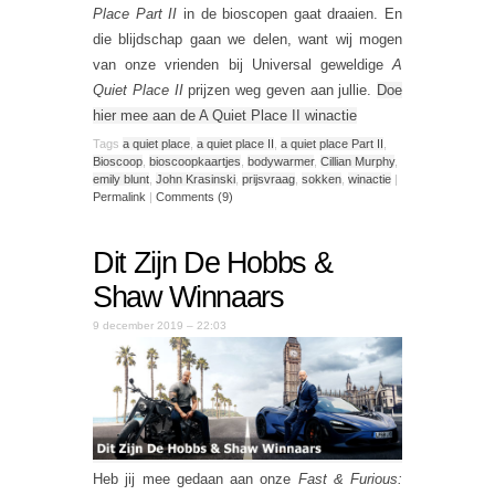
Place Part II
in de bioscopen gaat draaien. En
die blijdschap gaan we delen, want wij mogen
van onze vrienden bij Universal geweldige
A
Quiet Place II
prijzen weg geven aan jullie.
Doe
hier mee aan de A Quiet Place II winactie
Tags
a quiet place
,
a quiet place II
,
a quiet place Part II
,
Bioscoop
,
bioscoopkaartjes
,
bodywarmer
,
Cillian Murphy
,
emily blunt
,
John Krasinski
,
prijsvraag
,
sokken
,
winactie
|
Permalink
|
Comments (9)
Dit Zijn De Hobbs &
Shaw Winnaars
9 december 2019 – 22:03
Heb jij mee gedaan aan onze
Fast & Furious: