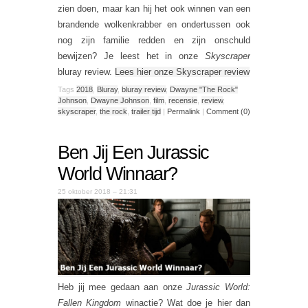
zien doen, maar kan hij het ook winnen van een
brandende wolkenkrabber en ondertussen ook
nog zijn familie redden en zijn onschuld
bewijzen? Je leest het in onze
Skyscraper
bluray review.
Lees hier onze Skyscraper review
Tags
2018
,
Bluray
,
bluray review
,
Dwayne "The Rock"
Johnson
,
Dwayne Johnson
,
film
,
recensie
,
review
,
skyscraper
,
the rock
,
trailer tijd
|
Permalink
|
Comment (0)
Ben Jij Een Jurassic
World Winnaar?
25 oktober 2018 – 21:31
Heb jij mee gedaan aan onze
Jurassic World:
Fallen Kingdom
winactie? Wat doe je hier dan