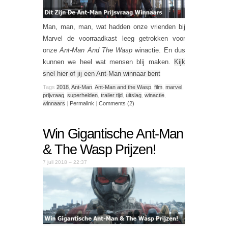
Man, man, man, wat hadden onze vrienden bij
Marvel de voorraadkast leeg getrokken voor
onze
Ant-Man And The Wasp
winactie. En dus
kunnen we heel wat mensen blij maken.
Kijk
snel hier of jij een Ant-Man winnaar bent
Tags
2018
,
Ant-Man
,
Ant-Man and the Wasp
,
film
,
marvel
,
prijvraag
,
superhelden
,
trailer tijd
,
uitslag
,
winactie
,
winnaars
|
Permalink
|
Comments (2)
Win Gigantische Ant-Man
& The Wasp Prijzen!
7 juli 2018 – 22:37