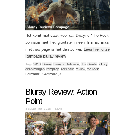
Het komt niet vaak voor dat Dwayne ‘The Rock’
Johnson niet het grootste in een film is, maar
met
Rampage
is het dan zo ver.
Lees hier onze
Rampage bluray review
Tags
2018
,
Bluray
,
Dwayne Johnson
,
film
,
Gorilla
,
jeffrey
dean morgan
,
rampage
,
recensie
,
review
,
the rock
|
Permalink
|
Comment (0)
Bluray Review: Action
Point
3 september 2018 – 22:48