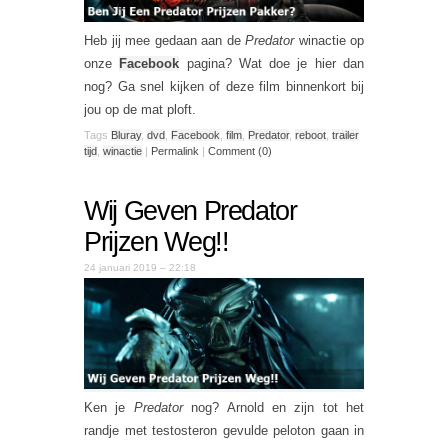
Heb jij mee gedaan aan de
Predator
winactie op
onze
Facebook
pagina? Wat doe je hier dan
nog? Ga snel kijken of deze film binnenkort bij
jou op de mat ploft.
Tags
Bluray
,
dvd
,
Facebook
,
film
,
Predator
,
reboot
,
trailer
tijd
,
winactie
|
Permalink
|
Comment (0)
Wij Geven Predator
Prijzen Weg!!
24 januari 2019 – 22:18
Ken je
Predator
nog? Arnold en zijn tot het
randje met testosteron gevulde peloton gaan in