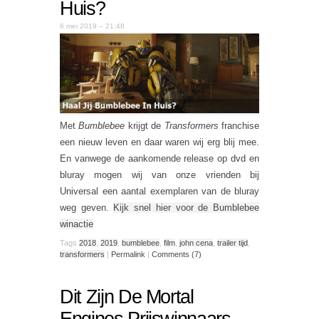
Huis?
6 mei 2019 – 21:48
Met
Bumblebee
krijgt de
Transformers
franchise
een nieuw leven en daar waren wij erg blij mee.
En vanwege de aankomende release op dvd en
bluray mogen wij van onze vrienden bij
Universal een aantal exemplaren van de bluray
weg geven.
Kijk snel hier voor de Bumblebee
winactie
Tags
2018
,
2019
,
bumblebee
,
film
,
john cena
,
trailer tijd
,
transformers
|
Permalink
|
Comments (7)
Dit Zijn De Mortal
Engines Prijswinnaars