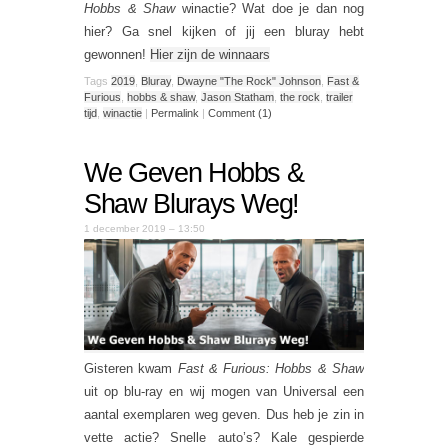
Hobbs & Shaw
winactie? Wat doe je dan nog
hier? Ga snel kijken of jij een bluray hebt
gewonnen!
Hier zijn de winnaars
Tags
2019
,
Bluray
,
Dwayne "The Rock" Johnson
,
Fast &
Furious
,
hobbs & shaw
,
Jason Statham
,
the rock
,
trailer
tijd
,
winactie
|
Permalink
|
Comment (1)
We Geven Hobbs &
Shaw Blurays Weg!
1 december 2019 – 13:50
Gisteren kwam
Fast & Furious: Hobbs & Shaw
uit op blu-ray en wij mogen van Universal een
aantal exemplaren weg geven. Dus heb je zin in
vette actie? Snelle auto’s? Kale gespierde