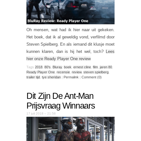
Oh mensen, wat had ik hier naar uit gekeken.
Het boek, dat ik al geweldig vond, verfilmd door
Steven Spielberg. En als iemand dit klusje moet
kunnen klaren, dan is hij het wel, toch?
Lees
hier onze Ready Player One review
Tags
2018
,
80's
,
Bluray
,
boek
,
ernest cline
,
film
,
jaren 80
,
Ready Player One
,
recensie
,
review
,
steven spielberg
,
trailer tijd
,
tye sheridan
|
Permalink
|
Comment (0)
Dit Zijn De Ant-Man
Prijsvraag Winnaars
17 juli 2018 – 21:58