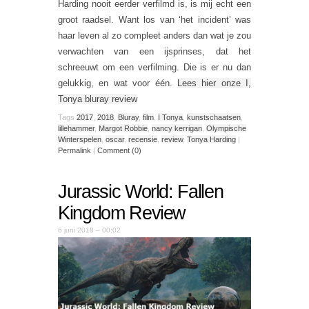
Harding nooit eerder verfilmd is, is mij echt een
groot raadsel. Want los van ‘het incident’ was
haar leven al zo compleet anders dan wat je zou
verwachten van een ijsprinses, dat het
schreeuwt om een verfilming. Die is er nu dan
gelukkig, en wat voor één.
Lees hier onze I,
Tonya bluray review
Tags
2017
,
2018
,
Bluray
,
film
,
I Tonya
,
kunstschaatsen
,
lillehammer
,
Margot Robbie
,
nancy kerrigan
,
Olympische
Winterspelen
,
oscar
,
recensie
,
review
,
Tonya Harding
|
Permalink
|
Comment (0)
Jurassic World: Fallen
Kingdom Review
6 juni 2018 – 00:02