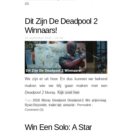
(0)
Dit Zijn De Deadpool 2
Winnaars!
25 september 2018 – 22:34
We zijn er uit hoor. En dus kunnen we bekend
maken wie we blij gaan maken met een
Deadpool 2
bluray.
Kijk snel hier
Tags
2018
,
Bluray
,
Deadpool
,
Deadpool 2
,
film
,
prijsvraag
,
Ryan Reynolds
,
trailer tijd
,
winactie
|
Permalink
|
Comment (0)
Win Een Solo: A Star