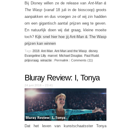
Bij Disney willen ze de release van
Ant-Man &
The Wasp
(vanaf 18 juli in de bioscoop) groots
aanpakken en dus vroegen ze of wij zin hadden
om een gigantisch aantal prijzen weg te geven.
En natuurlijk doen wij dat graag, kleine moeite
toch?
Kijk snel hier hoe jij Ant-Man & The Wasp
prijzen kan winnen
Tags
2018
,
Ant-Man
,
Ant-Man and the Wasp
,
disney
,
Evangeline Lilly
,
marvel
,
Michael Douglas
,
Paul Rudd
,
prijsvraag
,
winactie
|
Permalink
|
Comments (11)
Bluray Review: I, Tonya
24 juni 2018 – 23:41
Dat het leven van kunstschaatsster Tonya