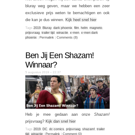
bluray weg geven, maar we hebben een zeer
exclusieve prijs weten te bemachtigen en ook
die kan je dus winnen.
Kijk heel snel hier
Tags
2019
,
Bluray
,
dark phoenix
,
film
,
helm
,
magneto
,
prijsvraag
,
trailer tijd
,
winactie
,
x-men
,
x-men dark
phoenix
|
Permalink
|
Comments (8)
Ben Jij Een Shazam!
Winnaar?
5 augustus 2019 – 22:37
Heb je mee gedaan aan onze
Shazam!
prijsvraag?
Kijk dan snel hier
Tags
2019
,
DC
,
dc comics
,
prijsvraag
,
shazam!
,
trailer
tijd
,
winactie
|
Permalink
|
Comment (0)