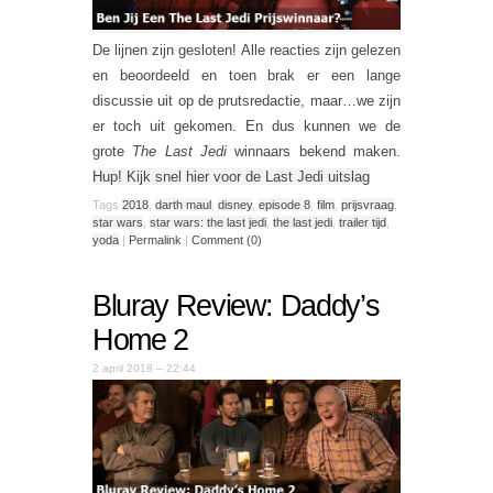
De lijnen zijn gesloten! Alle reacties zijn gelezen
en beoordeeld en toen brak er een lange
discussie uit op de prutsredactie, maar…we zijn
er toch uit gekomen. En dus kunnen we de
grote
The Last Jedi
winnaars bekend maken.
Hup! Kijk snel hier voor de Last Jedi uitslag
Tags
2018
,
darth maul
,
disney
,
episode 8
,
film
,
prijsvraag
,
star wars
,
star wars: the last jedi
,
the last jedi
,
trailer tijd
,
yoda
|
Permalink
|
Comment (0)
Bluray Review: Daddy’s
Home 2
2 april 2018 – 22:44