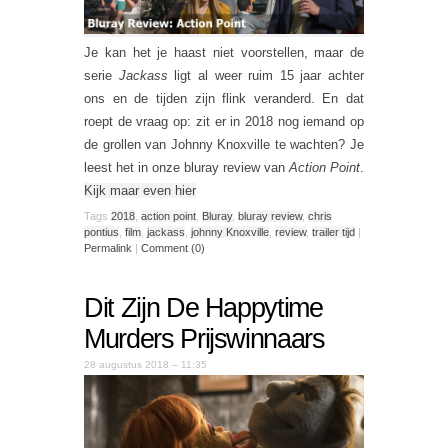
Je kan het je haast niet voorstellen, maar de
serie
Jackass
ligt al weer ruim 15 jaar achter
ons en de tijden zijn flink veranderd. En dat
roept de vraag op: zit er in 2018 nog iemand op
de grollen van Johnny Knoxville te wachten? Je
leest het in onze bluray review van
Action Point
.
Kijk maar even hier
Tags
2018
,
action point
,
Bluray
,
bluray review
,
chris
pontius
,
film
,
jackass
,
johnny Knoxville
,
review
,
trailer tijd
|
Permalink
|
Comment (0)
Dit Zijn De Happytime
Murders Prijswinnaars
28 augustus 2018 – 11:35