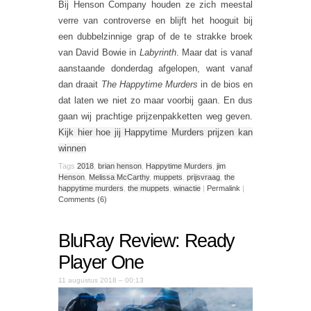
Bij Henson Company houden ze zich meestal
verre van controverse en blijft het hooguit bij
een dubbelzinnige grap of de te strakke broek
van David Bowie in
Labyrinth
. Maar dat is vanaf
aanstaande donderdag afgelopen, want vanaf
dan draait
The Happytime Murders
in de bios en
dat laten we niet zo maar voorbij gaan. En dus
gaan wij prachtige prijzenpakketten weg geven.
Kijk hier hoe jij Happytime Murders prijzen kan
winnen
Tags
2018
,
brian henson
,
Happytime Murders
,
jim
Henson
,
Melissa McCarthy
,
muppets
,
prijsvraag
,
the
happytime murders
,
the muppets
,
winactie
|
Permalink
|
Comments (6)
BluRay Review: Ready
Player One
11 augustus 2018 – 00:13