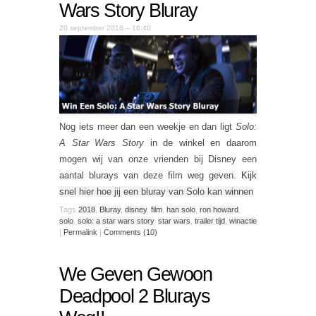
Wars Story Bluray
20 september 2018 – 16:40
Nog iets meer dan een weekje en dan ligt
Solo:
A Star Wars Story
in de winkel en daarom
mogen wij van onze vrienden bij Disney een
aantal blurays van deze film weg geven.
Kijk
snel hier hoe jij een bluray van Solo kan winnen
Tags
2018
,
Bluray
,
disney
,
film
,
han solo
,
ron howard
,
solo
,
solo: a star wars story
,
star wars
,
trailer tijd
,
winactie
|
Permalink
|
Comments (10)
We Geven Gewoon
Deadpool 2 Blurays