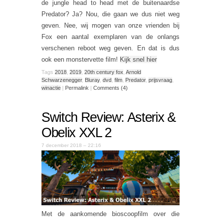
de jungle head to head met de buitenaardse
Predator? Ja? Nou, die gaan we dus niet weg
geven. Nee, wij mogen van onze vrienden bij
Fox een aantal exemplaren van de onlangs
verschenen reboot weg geven. En dat is dus
ook een monstervette film!
Kijk snel hier
Tags
2018
,
2019
,
20th century fox
,
Arnold
Schwarzenegger
,
Bluray
,
dvd
,
film
,
Predator
,
prijsvraag
,
winactie
|
Permalink
|
Comments (4)
Switch Review: Asterix &
Obelix XXL 2
7 december 2018 – 22:16
Met de aankomende bioscoopfilm over die