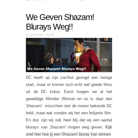
We Geven Shazam!
Blurays Weg!!
23 juli 2019 – 11:43
DC heeft op zijn zachtst gezegd een lastige
start, maar er komen toch echt wel goede films
uit de DC koker. Eerst kregen we al het
geweldige
Wonder Woman
en nu is daar dan
Shazam!
. misschien niet de meest bekende DC
held, maar wat vonden wij het een briljante film.
En dus zijn wij ook heel blij dat wij een aantal
blurays van
Shazam!
mogen weg geven.
Kijk
snel hier hoe jij een Shazam! bluray kan winnen