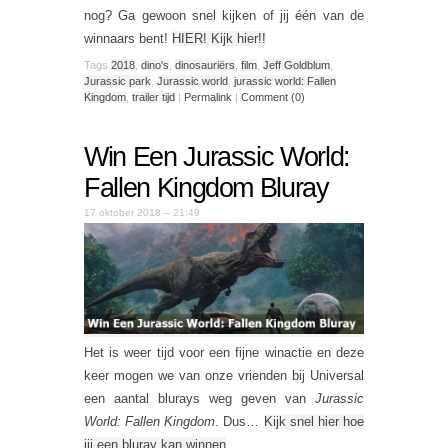
nog? Ga gewoon snel kijken of jij één van de
winnaars bent!
HIER! Kijk hier!!
Tags
2018
,
dino's
,
dinosauriërs
,
film
,
Jeff Goldblum
,
Jurassic park
,
Jurassic world
,
jurassic world: Fallen
Kingdom
,
trailer tijd
|
Permalink
|
Comment (0)
Win Een Jurassic World:
Fallen Kingdom Bluray
17 oktober 2018 – 21:49
Het is weer tijd voor een fijne winactie en deze
keer mogen we van onze vrienden bij Universal
een aantal blurays weg geven van
Jurassic
World: Fallen Kingdom
. Dus…
Kijk snel hier hoe
jij een bluray kan winnen