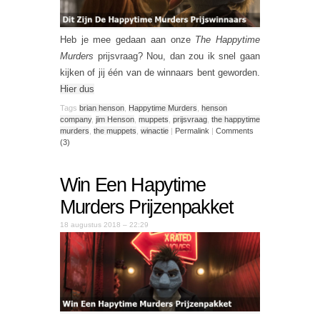
Heb je mee gedaan aan onze
The Happytime
Murders
prijsvraag? Nou, dan zou ik snel gaan
kijken of jij één van de winnaars bent geworden.
Hier dus
Tags
brian henson
,
Happytime Murders
,
henson
company
,
jim Henson
,
muppets
,
prijsvraag
,
the happytime
murders
,
the muppets
,
winactie
|
Permalink
|
Comments
(3)
Win Een Hapytime
Murders Prijzenpakket
18 augustus 2018 – 22:29