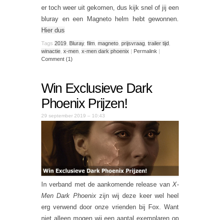
er toch weer uit gekomen, dus kijk snel of jij een
bluray en een Magneto helm hebt gewonnen.
Hier dus
Tags
2019
,
Bluray
,
film
,
magneto
,
prijsvraag
,
trailer tijd
,
winactie
,
x-men
,
x-men dark phoenix
|
Permalink
|
Comment (1)
Win Exclusieve Dark
Phoenix Prijzen!
29 september 2019 – 10:43
In verband met de aankomende release van
X-
Men Dark Phoenix
zijn wij deze keer wel heel
erg verwend door onze vrienden bij Fox. Want
niet alleen mogen wij een aantal exemplaren op