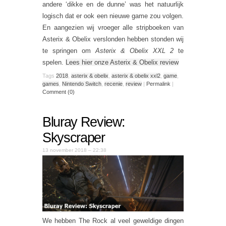
andere ‘dikke en de dunne’ was het natuurlijk
logisch dat er ook een nieuwe game zou volgen.
En aangezien wij vroeger alle stripboeken van
Asterix & Obelix verslonden hebben stonden wij
te springen om
Asterix & Obelix XXL 2
te
spelen.
Lees hier onze Asterix & Obelix review
Tags
2018
,
asterix & obelix
,
asterix & obelix xxl2
,
game
,
games
,
Nintendo Switch
,
recenie
,
review
|
Permalink
|
Comment (0)
Bluray Review:
Skyscraper
13 november 2018 – 22:38
We hebben The Rock al veel geweldige dingen