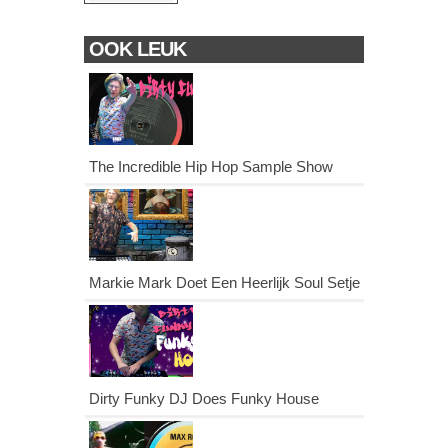
OOK LEUK
The Incredible Hip Hop Sample Show
Markie Mark Doet Een Heerlijk Soul Setje
Dirty Funky DJ Does Funky House