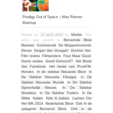
Prodigy Out of Space – Max Romeo
Mashup
Posted on
11 april 2021
by
Markie
. This
entry was posted in
Beroemde Blote
Mannen
,
Commercial
,
De Moppentrommel
,
Dieren
,
Dingen Van Vroegah!
,
Dochter Van
,
Film review
,
Filmposters
,
Fout Maar Goud
,
Game review
,
Goed Gehoord!?
,
Het Beste
Van Facebook
,
Het beste van PrutsFM
,
Honden
,
In de sidebar Nieuwste Bloot
,
In
De Sidebar Nieuwste Filmpjes
,
In De
Sidebar Nieuwste Muziek
,
In De Sidebar
Opmerkelijk Nieuws
,
In De Sidebar
Showbizz
,
In De Sidebar Trailers
,
In De
Slider
,
Katten
,
Kids & babies
,
Lachen Om
Het WK 2014
,
Nederlands Bloot
,
Ook in de
categorie Beroemd Bloot
,
Ook in de