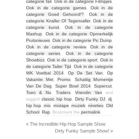
categorie fail
,
Ook in de categorie Filmpjes
,
Ook in de categorie games
,
Ook in de
categorie Goed Gehoord!?
,
Ook in de
categorie Knaller Of Tegenvaller
,
Ook in de
categorie kunst
,
Ook in de categorie
Mashup
,
Ook in de categorie Opmerkelijk
Prutsnieuws
,
Ook in de categorie Pic Dump
,
Ook in de categorie review
,
Ook in de
categorie series
,
Ook in de categorie
Showbizz
,
Ook in de categorie sport
,
Ook in
de categorie Tailer Tijd
,
Ook in de categorie
WK Voetbal 2014
,
Op De Set Van
,
Op
Vakantie Met
,
Promo
,
Schattig Momentje
Van De Dag
,
Super Bowl 2014
,
Supercut
,
Toen & Nu
,
Trailers
,
Vriendin Van
and
tagged
classic hip hop
,
Dirty Funky DJ
,
dj
,
hip hop
,
mix
,
mixtape
,
muziek
,
nineties
,
Old
School
,
Rap
. Bookmark the
permalink
.
«
The Incredible Hip Hop Sample Show
Dirty Funky Sample Show!
»