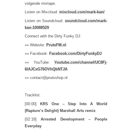
volgende mixtape.
Listen on Mixcloud:
mixcloud.com/mark-kan/
Listen on Soundcloud:
soundcloud.com/mark-
kan-10088529
Connect with the Dirty Funky DJ:
»» Website:
PrutsFM.nl
»» Facebook:
Facebook.com/DirtyFunkyDJ
​»» YouTube:
Youtube.com/channel/UC8Fj-
6IAJCxG76OVhQbNTJA
»» contact@prutsshop.nl
Tracklist:
[00:00]
KRS One – Step Into A World
(Rapture’s Delight) Marshall Arts remix
[02:18]
Arrested Development – People
Everyday