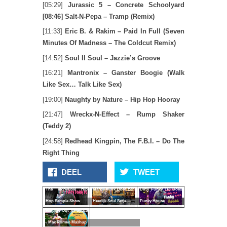
[05:29]
Jurassic 5 – Concrete Schoolyard
[08:46] Salt-N-Pepa – Tramp (Remix)
[11:33]
Eric B. & Rakim – Paid In Full (Seven
Minutes Of Madness – The Coldcut Remix)
[14:52]
Soul II Soul – Jazzie’s Groove
[16:21]
Mantronix – Ganster Boogie (Walk
Like Sex… Talk Like Sex)
[19:00]
Naughty by Nature – Hip Hop Hooray
[21:47]
Wreckx-N-Effect – Rump Shaker
(Teddy 2)
[24:58]
Redhead Kingpin, The F.B.I. – Do The
Right Thing
DEEL
TWEET
The Incredible Hip
Markie Mark Doet Een
Dirty Funky DJ Does
Hop Sample Show
Heerlijk Soul Setje
Funky House
Prodigy Out of Space
- Max Romeo Mashup