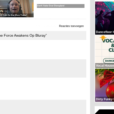
Darth Vader Doet Disneyland
ck Kijkt De Star Wars Trailer!
3.501 x bekeken
Reacties toevoegen
Dancefloor 
The Force Awakens Op Bluray”
Vocal House
Dirty Funky