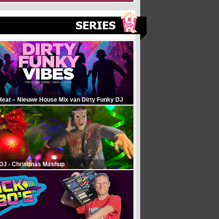
Heat – Nieuwe House Mix van Dirty Funky DJ
 DJ - Christmas Mashup