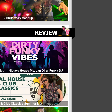
 DJ - Christmas Mashup
Heat – Nieuwe House Mix van Dirty Funky DJ
 & Club Classics Summer Mix