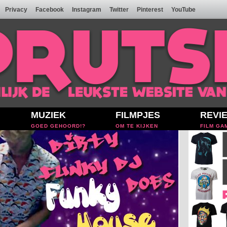
Privacy
Facebook
Instagram
Twitter
Pinterest
YouTube
MUZIEK
FILMPJES
REVI
GOED GEHOORD!?
OM TE KIJKEN
FILM GA