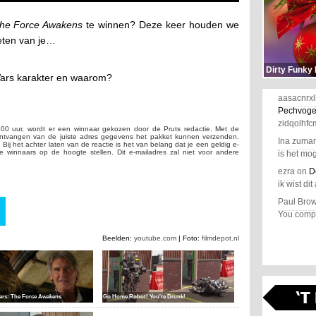
he Force Awakens
te winnen? Deze keer houden we
eten van je…
Dirty Funky
 Wars karakter en waarom?
aasacnrxl
Pechvoge
zidqolhfc
4.00 uur, wordt er een winnaar gekozen door de Pruts redactie. Met de
ntvangen van de juiste adres gegevens het pakket kunnen verzenden.
Ina zuma
 Bij het achter laten van de reactie is het van belang dat je een geldig e-
de winnaars op de hoogte stellen. Dit e-mailadres zal niet voor andere
is het mog
ezra
on
D
ik wist dit 
Paul Bro
You comple
Beelden:
youtube.com
| Foto:
filmdepot.nl
ars: The Force Awakens
Go Home Robot! You're Drunk!