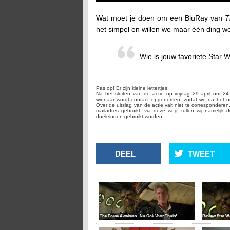
Wat moet je doen om een BluRay van
T
het simpel en willen we maar één ding w
Wie is jouw favoriete Star
Pas op! Er zijn kleine lettertjes!
Na het sluiten van de actie op vrijdag 29 april om 2
winnaar wordt contact opgenomen, zodat we na het o
Over de uitslag van de actie valt niet te corresponderen.
mailadres gebruikt, via deze weg zullen wij namelijk 
doeleinden gebruikt worden.
DEEL
TWEET
The Force Awakens...Nu Ook Voor Thuis!
Review Star W