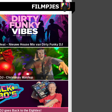
Heat – Nieuwe House Mix van Dirty Funky DJ
 DJ - Christmas Mashup
DJ goes Back to the Eighties!