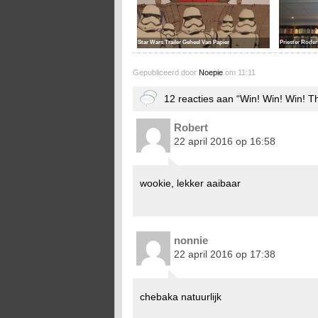
Star Wars Trailer Geheel Van Papier
Priester Roderi
Gepubliceerd door
Noepie
om 11:11
12 reacties aan “Win! Win! Win! 
Robert
22 april 2016 op 16:58
wookie, lekker aaibaar
nonnie
22 april 2016 op 17:38
chebaka natuurlijk