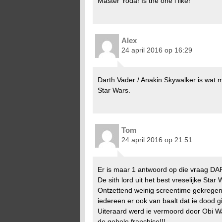
Master Yoda! Is the one i like!
Alex
24 april 2016 op 16:29
Darth Vader / Anakin Skywalker is wat m
Star Wars.
Tom
24 april 2016 op 21:51
Er is maar 1 antwoord op die vraag DAR
De sith lord uit het best vreselijke Star
Ontzettend weinig screentime gekrege
iedereen er ook van baalt dat ie dood g
Uiteraard werd ie vermoord door Obi Wan
de gehele franchise!!!