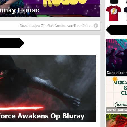
eerlijk Soul Setje
Deze Liedjes Zijn Ook Geschreven Door Prince
Dancefloor 
Vocal House