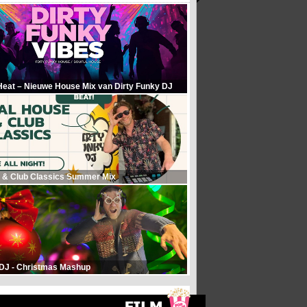
Heat – Nieuwe House Mix van Dirty Funky DJ
 & Club Classics Summer Mix
 DJ - Christmas Mashup