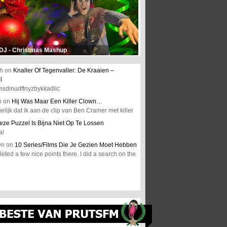
 DJ - Christmas Mashup
h
on
Knaller Of Tegenvaller: De Kraaien –
l
msdinudftnyzbykkadlic
n
on
Hij Was Maar Een Killer Clown…
elijk dat ik aan de clip van Ben Cramer met killer
eze Puzzel Is Bijna Niet Op Te Lossen
al
wn
on
10 Series/Films Die Je Gezien Moet Hebben
ted a few nice points there. I did a search on the