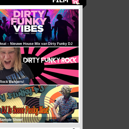
Heat – Nieuwe House Mix van Dirty Funky DJ
 Rock Bangers!
 Sample Show!