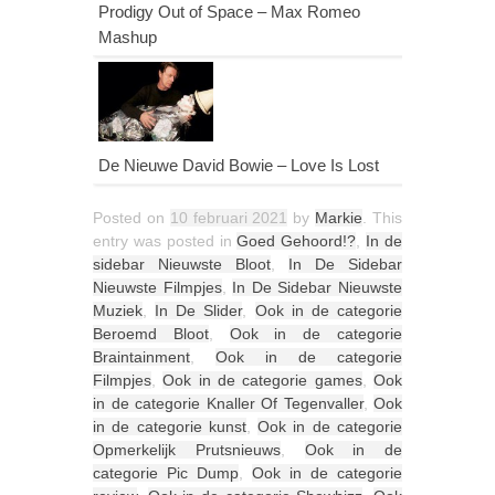
Prodigy Out of Space – Max Romeo
Mashup
De Nieuwe David Bowie – Love Is Lost
Posted on
10 februari 2021
by
Markie
. This
entry was posted in
Goed Gehoord!?
,
In de
sidebar Nieuwste Bloot
,
In De Sidebar
Nieuwste Filmpjes
,
In De Sidebar Nieuwste
Muziek
,
In De Slider
,
Ook in de categorie
Beroemd Bloot
,
Ook in de categorie
Braintainment
,
Ook in de categorie
Filmpjes
,
Ook in de categorie games
,
Ook
in de categorie Knaller Of Tegenvaller
,
Ook
in de categorie kunst
,
Ook in de categorie
Opmerkelijk Prutsnieuws
,
Ook in de
categorie Pic Dump
,
Ook in de categorie