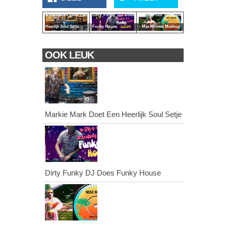
Markie Mark Doet Een
Prodigy Out of Space
Dirty Funky DJ Does
Heerlijk Soul Setje
- Max Romeo Mashup
Funky House
OOK LEUK
Markie Mark Doet Een Heerlijk Soul Setje
Dirty Funky DJ Does Funky House