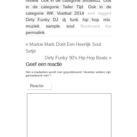
review
,
Ook in de categorie Showbizz
,
Ook
in de categorie Tailer Tijd
,
Ook in de
categorie WK Voetbal 2014
and tagged
Dirty Funky DJ
,
dj
,
funk
,
hip hop
,
mix
,
muziek
,
sample
,
soul
. Bookmark the
permalink
.
«
Markie Mark Doet Een Heerlijk Soul
Setje
Dirty Funky 90’s Hip Hop Beats
»
Geef een reactie
Het e-mailadres wordt niet gepubliceerd.
Vereiste velden zijn
gemarkeerd met
*
Reactie