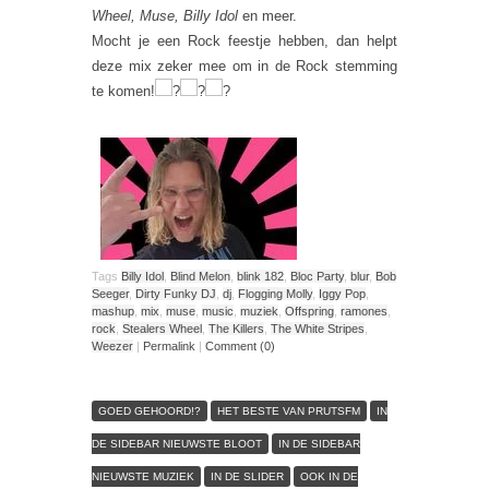
Wheel, Muse, Billy Idol
en meer.
Mocht je een Rock feestje hebben, dan helpt
deze mix zeker mee om in de Rock stemming
te komen!
Tags
Billy Idol
,
Blind Melon
,
blink 182
,
Bloc Party
,
blur
,
Bob
Seeger
,
Dirty Funky DJ
,
dj
,
Flogging Molly
,
Iggy Pop
,
mashup
,
mix
,
muse
,
music
,
muziek
,
Offspring
,
ramones
,
rock
,
Stealers Wheel
,
The Killers
,
The White Stripes
,
Weezer
|
Permalink
|
Comment (0)
GOED GEHOORD!?
HET BESTE VAN PRUTSFM
IN
DE SIDEBAR NIEUWSTE BLOOT
IN DE SIDEBAR
NIEUWSTE MUZIEK
IN DE SLIDER
OOK IN DE