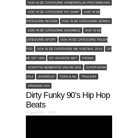
OOK IN DE CATEGORIE OPMERKELIJK PRUTSNIEUWS
OOK IN DE CATEGORIE PIC DUMP
OOK IN DE
CATEGORIE REVIEW
OOK IN DE CATEGORIE SERIES
OOK IN DE CATEGORIE SHOWBIZZ
OOK IN DE
CATEGORIE SPORT
OOK IN DE CATEGORIE TAILER
TIJD
OOK IN DE CATEGORIE WK VOETBAL 2014
OP
DE SET VAN
OP VAKANTIE MET
PROMO
SCHATTIG MOMENTJE VAN DE DAG
SUPER BOWL
2014
SUPERCUT
TOEN & NU
TRAILERS
VRIENDIN VAN
Dirty Funky 90’s Hip Hop
Beats
11 april 2021 – 15:40