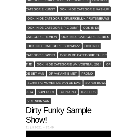
CATEGORIE KNALLER OF TEGENVALLER
OOK IN DE
CATEGORIE KUNST
OOK IN DE CATEGORIE MASHUP
OOK IN DE CATEGORIE OPMERKELIJK PRUTSNIEUWS
OOK IN DE CATEGORIE PIC DUMP
OOK IN DE
CATEGORIE REVIEW
OOK IN DE CATEGORIE SERIES
OOK IN DE CATEGORIE SHOWBIZZ
OOK IN DE
CATEGORIE SPORT
OOK IN DE CATEGORIE TAILER
TIJD
OOK IN DE CATEGORIE WK VOETBAL 2014
OP
DE SET VAN
OP VAKANTIE MET
PROMO
SCHATTIG MOMENTJE VAN DE DAG
SUPER BOWL
2014
SUPERCUT
TOEN & NU
TRAILERS
VRIENDIN VAN
Dirty Funky Sample
Show!
11 juli 2021 – 15:49