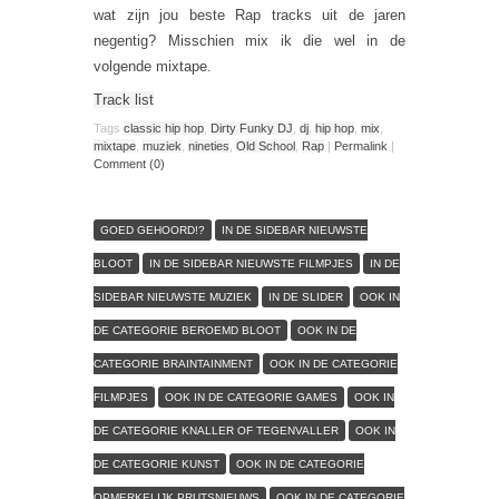
wat zijn jou beste Rap tracks uit de jaren
negentig? Misschien mix ik die wel in de
volgende mixtape.
Track list
Tags
classic hip hop
,
Dirty Funky DJ
,
dj
,
hip hop
,
mix
,
mixtape
,
muziek
,
nineties
,
Old School
,
Rap
|
Permalink
|
Comment (0)
GOED GEHOORD!?
IN DE SIDEBAR NIEUWSTE
BLOOT
IN DE SIDEBAR NIEUWSTE FILMPJES
IN DE
SIDEBAR NIEUWSTE MUZIEK
IN DE SLIDER
OOK IN
DE CATEGORIE BEROEMD BLOOT
OOK IN DE
CATEGORIE BRAINTAINMENT
OOK IN DE CATEGORIE
FILMPJES
OOK IN DE CATEGORIE GAMES
OOK IN
DE CATEGORIE KNALLER OF TEGENVALLER
OOK IN
DE CATEGORIE KUNST
OOK IN DE CATEGORIE
OPMERKELIJK PRUTSNIEUWS
OOK IN DE CATEGORIE