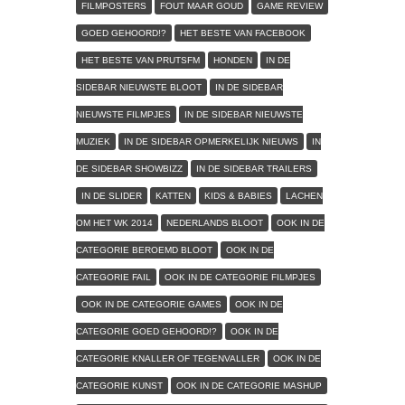
FILMPOSTERS
FOUT MAAR GOUD
GAME REVIEW
GOED GEHOORD!?
HET BESTE VAN FACEBOOK
HET BESTE VAN PRUTSFM
HONDEN
IN DE
SIDEBAR NIEUWSTE BLOOT
IN DE SIDEBAR
NIEUWSTE FILMPJES
IN DE SIDEBAR NIEUWSTE
MUZIEK
IN DE SIDEBAR OPMERKELIJK NIEUWS
IN
DE SIDEBAR SHOWBIZZ
IN DE SIDEBAR TRAILERS
IN DE SLIDER
KATTEN
KIDS & BABIES
LACHEN
OM HET WK 2014
NEDERLANDS BLOOT
OOK IN DE
CATEGORIE BEROEMD BLOOT
OOK IN DE
CATEGORIE FAIL
OOK IN DE CATEGORIE FILMPJES
OOK IN DE CATEGORIE GAMES
OOK IN DE
CATEGORIE GOED GEHOORD!?
OOK IN DE
CATEGORIE KNALLER OF TEGENVALLER
OOK IN DE
CATEGORIE KUNST
OOK IN DE CATEGORIE MASHUP