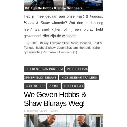
Heb jij mee gedaan aan onze
Fast & Furious:
Hobbs & Shaw
winactie? Wat doe je dan nog
hier? Ga snel kijken of jij een bluray hebt
gewonnen!
Hier zijn de winnaars
Tags
2019
,
Bluray
,
Dwayne "The Rock" Johnson
,
Fast &
Furious
,
hobbs & shaw
,
Jason Statham
,
the rock
,
trailer
tijd
,
winactie
|
Permalink
|
Comment (1)
HET BESTE VAN PRUTSFM
IN DE SIDEBAR
OPMERKELIJK NIEUWS
IN DE SIDEBAR TRAILERS
IN DE SLIDER
PROMO
TRAILER TIJD
We Geven Hobbs &
Shaw Blurays Weg!
1 december 2019 – 13:50