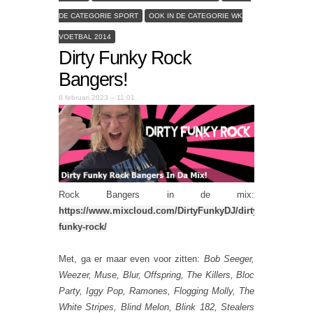
DE CATEGORIE SPORT
OOK IN DE CATEGORIE WK
VOETBAL 2014
Dirty Funky Rock
Bangers!
6 februari 2023 – 11:01
Rock Bangers in de mix:
https://www.mixcloud.com/DirtyFunkyDJ/dirty-
funky-rock/
Met, ga er maar even voor zitten:
Bob Seeger,
Weezer, Muse, Blur, Offspring, The Killers, Bloc
Party, Iggy Pop, Ramones, Flogging Molly, The
White Stripes, Blind Melon, Blink 182, Stealers