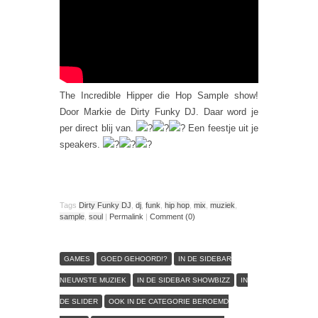
The Incredible Hipper die Hop Sample show!
Door Markie de Dirty Funky DJ. Daar word je
per direct blij van.
Een feestje uit je
speakers.
Tags
Dirty Funky DJ
,
dj
,
funk
,
hip hop
,
mix
,
muziek
,
sample
,
soul
|
Permalink
|
Comment (0)
GAMES
GOED GEHOORD!?
IN DE SIDEBAR
NIEUWSTE MUZIEK
IN DE SIDEBAR SHOWBIZZ
IN
DE SLIDER
OOK IN DE CATEGORIE BEROEMD