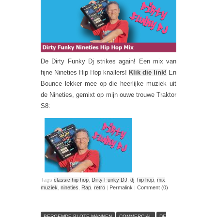
De Dirty Funky Dj strikes again! Een mix van
fijne Nineties Hip Hop knallers!
Klik die link!
En
Bounce lekker mee op die heerlijke muziek uit
de Nineties, gemixt op mijn ouwe trouwe Traktor
S8:
Tags
classic hip hop
,
Dirty Funky DJ
,
dj
,
hip hop
,
mix
,
muziek
,
nineties
,
Rap
,
retro
|
Permalink
|
Comment (0)
BEROEMDE BLOTE MANNEN
COMMERCIAL
DE