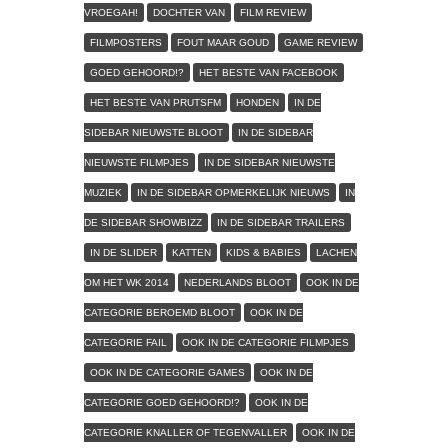
VROEGAH!
DOCHTER VAN
FILM REVIEW
FILMPOSTERS
FOUT MAAR GOUD
GAME REVIEW
GOED GEHOORD!?
HET BESTE VAN FACEBOOK
HET BESTE VAN PRUTSFM
HONDEN
IN DE
SIDEBAR NIEUWSTE BLOOT
IN DE SIDEBAR
NIEUWSTE FILMPJES
IN DE SIDEBAR NIEUWSTE
MUZIEK
IN DE SIDEBAR OPMERKELIJK NIEUWS
IN
DE SIDEBAR SHOWBIZZ
IN DE SIDEBAR TRAILERS
IN DE SLIDER
KATTEN
KIDS & BABIES
LACHEN
OM HET WK 2014
NEDERLANDS BLOOT
OOK IN DE
CATEGORIE BEROEMD BLOOT
OOK IN DE
CATEGORIE FAIL
OOK IN DE CATEGORIE FILMPJES
OOK IN DE CATEGORIE GAMES
OOK IN DE
CATEGORIE GOED GEHOORD!?
OOK IN DE
CATEGORIE KNALLER OF TEGENVALLER
OOK IN DE