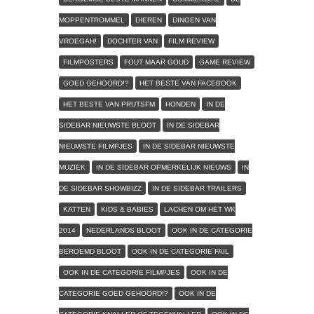
MOPPENTROMMEL
DIEREN
DINGEN VAN
VROEGAH!
DOCHTER VAN
FILM REVIEW
FILMPOSTERS
FOUT MAAR GOUD
GAME REVIEW
GOED GEHOORD!?
HET BESTE VAN FACEBOOK
HET BESTE VAN PRUTSFM
HONDEN
IN DE
SIDEBAR NIEUWSTE BLOOT
IN DE SIDEBAR
NIEUWSTE FILMPJES
IN DE SIDEBAR NIEUWSTE
MUZIEK
IN DE SIDEBAR OPMERKELIJK NIEUWS
IN
DE SIDEBAR SHOWBIZZ
IN DE SIDEBAR TRAILERS
KATTEN
KIDS & BABIES
LACHEN OM HET WK
2014
NEDERLANDS BLOOT
OOK IN DE CATEGORIE
BEROEMD BLOOT
OOK IN DE CATEGORIE FAIL
OOK IN DE CATEGORIE FILMPJES
OOK IN DE
CATEGORIE GOED GEHOORD!?
OOK IN DE