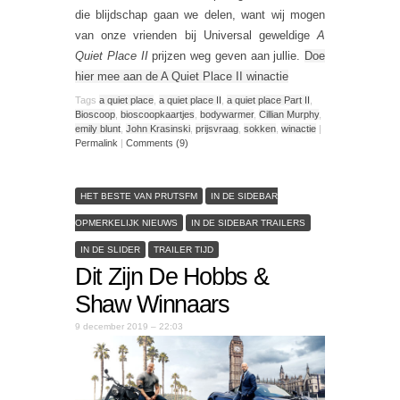
die blijdschap gaan we delen, want wij mogen
van onze vrienden bij Universal geweldige
A
Quiet Place II
prijzen weg geven aan jullie.
Doe
hier mee aan de A Quiet Place II winactie
Tags
a quiet place
,
a quiet place II
,
a quiet place Part II
,
Bioscoop
,
bioscoopkaartjes
,
bodywarmer
,
Cillian Murphy
,
emily blunt
,
John Krasinski
,
prijsvraag
,
sokken
,
winactie
|
Permalink
|
Comments (9)
HET BESTE VAN PRUTSFM
IN DE SIDEBAR
OPMERKELIJK NIEUWS
IN DE SIDEBAR TRAILERS
IN DE SLIDER
TRAILER TIJD
Dit Zijn De Hobbs &
Shaw Winnaars
9 december 2019 – 22:03