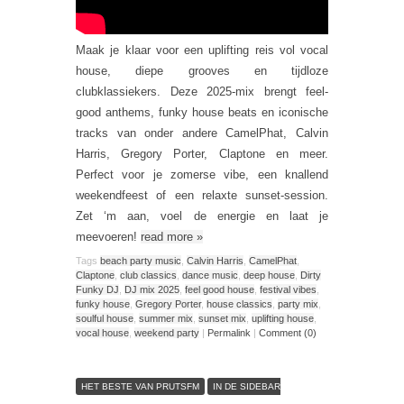
Maak je klaar voor een uplifting reis vol vocal
house, diepe grooves en tijdloze
clubklassiekers. Deze 2025-mix brengt feel-
good anthems, funky house beats en iconische
tracks van onder andere CamelPhat, Calvin
Harris, Gregory Porter, Claptone en meer.
Perfect voor je zomerse vibe, een knallend
weekendfeest of een relaxte sunset-session.
Zet ‘m aan, voel de energie en laat je
meevoeren!
read more
»
Tags
beach party music
,
Calvin Harris
,
CamelPhat
,
Claptone
,
club classics
,
dance music
,
deep house
,
Dirty
Funky DJ
,
DJ mix 2025
,
feel good house
,
festival vibes
,
funky house
,
Gregory Porter
,
house classics
,
party mix
,
soulful house
,
summer mix
,
sunset mix
,
uplifting house
,
vocal house
,
weekend party
|
Permalink
|
Comment (0)
HET BESTE VAN PRUTSFM
IN DE SIDEBAR