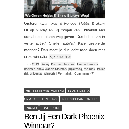
Gisteren kwam
Fast & Furious: Hobbs & Shaw
uit op blu-ray en wij mogen van Universal een
aantal exemplaren weg geven. Dus heb je zin in
vette actie? Snelle auto’s? Kale gespierde
mannen? Dan moet je dus echt mee doen met
onze winactie.
Kijk snel hier
Tags
2019
,
Bluray
,
Dwayne Johnson
,
Fast & Furious
,
hobbs & shaw
,
Jason Statman
,
prijsvraag
,
the rock
,
trailer
tijd
,
universal
,
winactie
|
Permalink
|
Comments (7)
HET BESTE VAN PRUTSFM
IN DE SIDEBAR
OPMERKELIJK NIEUWS
IN DE SIDEBAR TRAILERS
PROMO
TRAILER TIJD
Ben Jij Een Dark Phoenix
Winnaar?