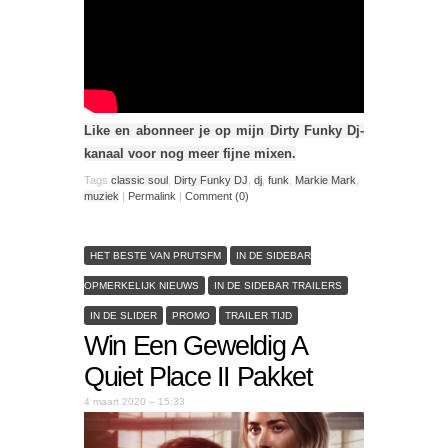
Like en abonneer je op mijn Dirty Funky Dj-
kanaal voor nog meer fijne mixen.
Tags
classic soul
,
Dirty Funky DJ
,
dj
,
funk
,
Markie Mark
,
muziek
|
Permalink
|
Comment (0)
HET BESTE VAN PRUTSFM
IN DE SIDEBAR
OPMERKELIJK NIEUWS
IN DE SIDEBAR TRAILERS
IN DE SLIDER
PROMO
TRAILER TIJD
Win Een Geweldig A
Quiet Place II Pakket
4 maart 2020 – 15:33