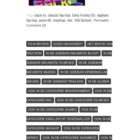
Tags
back to
,
classic hip hop
,
Dirty Funky DJ
,
eighties
,
hip hop
,
jaren 80
,
mashup
,
mix
,
Old School
|
Permalink
|
Comment (0)
FILM REVIEW
GOED GEHOORD!?
HET BESTE VAN
PRUTSFM
IN DE SIDEBAR NIEUWSTE BLOOT
IN DE
SIDEBAR NIEUWSTE FILMPJES
IN DE SIDEBAR
NIEUWSTE MUZIEK
IN DE SIDEBAR OPMERKELIJK
NIEUWS
IN DE SIDEBAR TRAILERS
IN DE SLIDER
OOK IN DE CATEGORIE BRAINTAINMENT
OOK IN DE
CATEGORIE FAIL
OOK IN DE CATEGORIE FILMPJES
OOK IN DE CATEGORIE GAMES
OOK IN DE
CATEGORIE KNALLER OF TEGENVALLER
OOK IN DE
CATEGORIE MASHUP
OOK IN DE CATEGORIE
SERIES
OOK IN DE CATEGORIE SHOWBIZZ
OOK IN