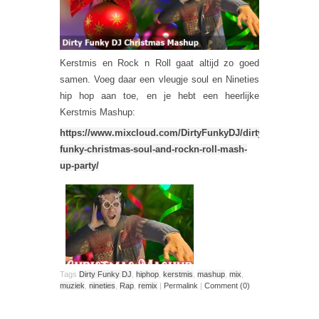
Kerstmis en Rock n Roll gaat altijd zo goed
samen. Voeg daar een vleugje soul en Nineties
hip hop aan toe, en je hebt een heerlijke
Kerstmis Mashup:
https://www.mixcloud.com/DirtyFunkyDJ/dirty-
funky-christmas-soul-and-rockn-roll-mash-
up-party/
Tags
Dirty Funky DJ
,
hiphop
,
kerstmis
,
mashup
,
mix
,
muziek
,
nineties
,
Rap
,
remix
|
Permalink
|
Comment (0)