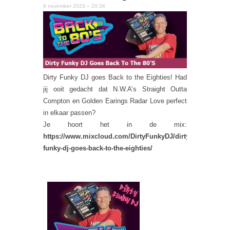
9 november 2023 – 20:34
Dirty Funky DJ goes Back to the Eighties! Had
jij ooit gedacht dat N.W.A’s Straight Outta
Compton en Golden Earings Radar Love perfect
in elkaar passen?
Je hoort het in de mix:
https://www.mixcloud.com/DirtyFunkyDJ/dirty-
funky-dj-goes-back-to-the-eighties/