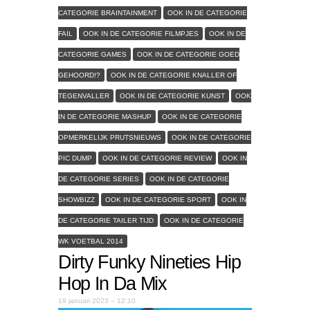
CATEGORIE BRAINTAINMENT
OOK IN DE CATEGORIE
FAIL
OOK IN DE CATEGORIE FILMPJES
OOK IN DE
CATEGORIE GAMES
OOK IN DE CATEGORIE GOED
GEHOORD!?
OOK IN DE CATEGORIE KNALLER OF
TEGENVALLER
OOK IN DE CATEGORIE KUNST
OOK
IN DE CATEGORIE MASHUP
OOK IN DE CATEGORIE
OPMERKELIJK PRUTSNIEUWS
OOK IN DE CATEGORIE
PIC DUMP
OOK IN DE CATEGORIE REVIEW
OOK IN
DE CATEGORIE SERIES
OOK IN DE CATEGORIE
SHOWBIZZ
OOK IN DE CATEGORIE SPORT
OOK IN
DE CATEGORIE TAILER TIJD
OOK IN DE CATEGORIE
WK VOETBAL 2014
Dirty Funky Nineties Hip
Hop In Da Mix
19 januari 2023 – 12:10