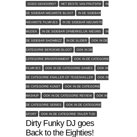
GOED GEHOORD!?
HET BESTE VAN PRUTSFM
IN
DE SIDEBAR NIEUWSTE BLOOT
IN DE SIDEBAR
NIEUWSTE FILMPJES
IN DE SIDEBAR NIEUWSTE
MUZIEK
IN DE SIDEBAR OPMERKELIJK NIEUWS
IN
DE SIDEBAR SHOWBIZZ
IN DE SLIDER
OOK IN DE
CATEGORIE BEROEMD BLOOT
OOK IN DE
CATEGORIE BRAINTAINMENT
OOK IN DE CATEGORIE
FILMPJES
OOK IN DE CATEGORIE GAMES
OOK IN
DE CATEGORIE KNALLER OF TEGENVALLER
OOK IN
DE CATEGORIE KUNST
OOK IN DE CATEGORIE
MASHUP
OOK IN DE CATEGORIE REVIEW
OOK IN
DE CATEGORIE SERIES
OOK IN DE CATEGORIE
SPORT
OOK IN DE CATEGORIE TAILER TIJD
Dirty Funky DJ goes
Back to the Eighties!