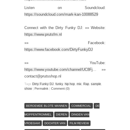
Listen on Soundcloud:
https://soundcloud.com/mark-kan-10088529
Connect with the Dirty Funky DJ: »» Website:
https://www.prutsfm.nl
»» Facebook:
https://www.facebook.com/DirtyFunkyDJ
»» YouTube:
https://www.youtube.com/channel/UC8Fj
… »»
contact@prutsshop.nl
Tags
Dirty Funky DJ
,
funky
,
hip hop
,
mix
,
Rap
,
sample
,
show
|
Permalink
|
Comment (0)
BEROEMDE BLOTE MANNEN
COMMERCIAL
DE
MOPPENTROMMEL
DIEREN
DINGEN VAN
VROEGAH!
DOCHTER VAN
FILM REVIEW