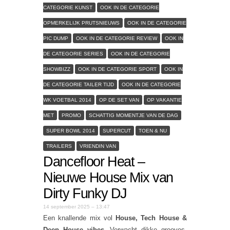
CATEGORIE KUNST
OOK IN DE CATEGORIE
OPMERKELIJK PRUTSNIEUWS
OOK IN DE CATEGORIE
PIC DUMP
OOK IN DE CATEGORIE REVIEW
OOK IN
DE CATEGORIE SERIES
OOK IN DE CATEGORIE
SHOWBIZZ
OOK IN DE CATEGORIE SPORT
OOK IN
DE CATEGORIE TAILER TIJD
OOK IN DE CATEGORIE
WK VOETBAL 2014
OP DE SET VAN
OP VAKANTIE
MET
PROMO
SCHATTIG MOMENTJE VAN DE DAG
SUPER BOWL 2014
SUPERCUT
TOEN & NU
TRAILERS
VRIENDIN VAN
Dancefloor Heat –
Nieuwe House Mix van
Dirty Funky DJ
14 september 2025 – 13:47
Een knallende mix vol
House, Tech House &
Deep House vibes
. Verwacht dikke grooves,