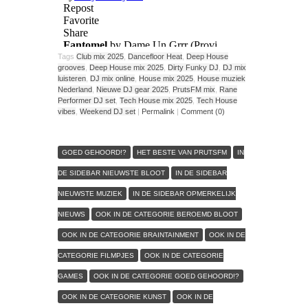
Tags
Club mix 2025
,
Dancefloor Heat
,
Deep House
grooves
,
Deep House mix 2025
,
Dirty Funky DJ
,
DJ mix
luisteren
,
DJ mix online
,
House mix 2025
,
House muziek
Nederland
,
Nieuwe DJ gear 2025
,
PrutsFM mix
,
Rane
Performer DJ set
,
Tech House mix 2025
,
Tech House
vibes
,
Weekend DJ set
|
Permalink
|
Comment (0)
GOED GEHOORD!?
HET BESTE VAN PRUTSFM
IN
DE SIDEBAR NIEUWSTE BLOOT
IN DE SIDEBAR
NIEUWSTE MUZIEK
IN DE SIDEBAR OPMERKELIJK
NIEUWS
OOK IN DE CATEGORIE BEROEMD BLOOT
OOK IN DE CATEGORIE BRAINTAINMENT
OOK IN DE
CATEGORIE FILMPJES
OOK IN DE CATEGORIE
GAMES
OOK IN DE CATEGORIE GOED GEHOORD!?
OOK IN DE CATEGORIE KUNST
OOK IN DE