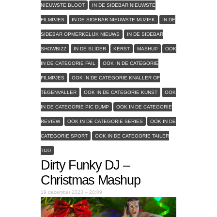
NIEUWSTE BLOOT
IN DE SIDEBAR NIEUWSTE
FILMPJES
IN DE SIDEBAR NIEUWSTE MUZIEK
IN DE
SIDEBAR OPMERKELIJK NIEUWS
IN DE SIDEBAR
SHOWBIZZ
IN DE SLIDER
KERST
MASHUP
OOK
IN DE CATEGORIE FAIL
OOK IN DE CATEGORIE
FILMPJES
OOK IN DE CATEGORIE KNALLER OF
TEGENVALLER
OOK IN DE CATEGORIE KUNST
OOK
IN DE CATEGORIE PIC DUMP
OOK IN DE CATEGORIE
REVIEW
OOK IN DE CATEGORIE SERIES
OOK IN DE
CATEGORIE SPORT
OOK IN DE CATEGORIE TAILER
TIJD
Dirty Funky DJ –
Christmas Mashup
19 december 2023 – 20:09