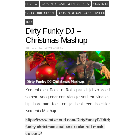
REVIEW
OOK IN DE CATEGORIE SERIES
OOK IN DE
CATEGORIE SPORT
OOK IN DE CATEGORIE TAILER
TIJD
Dirty Funky DJ –
Christmas Mashup
19 december 2023 – 20:09
Kerstmis en Rock n Roll gaat altijd zo goed
samen. Voeg daar een vleugje soul en Nineties
hip hop aan toe, en je hebt een heerlijke
Kerstmis Mashup:
https://www.mixcloud.com/DirtyFunkyDJ/dirty-
funky-christmas-soul-and-rockn-roll-mash-
up-party/