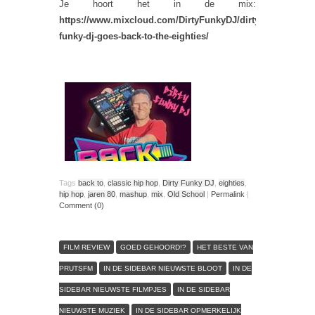
Je hoort het in de mix:
https://www.mixcloud.com/DirtyFunkyDJ/dirty-
funky-dj-goes-back-to-the-eighties/
Tags
back to
,
classic hip hop
,
Dirty Funky DJ
,
eighties
,
hip hop
,
jaren 80
,
mashup
,
mix
,
Old School
|
Permalink
|
Comment (0)
FILM REVIEW
GOED GEHOORD!?
HET BESTE VAN
PRUTSFM
IN DE SIDEBAR NIEUWSTE BLOOT
IN DE
SIDEBAR NIEUWSTE FILMPJES
IN DE SIDEBAR
NIEUWSTE MUZIEK
IN DE SIDEBAR OPMERKELIJK