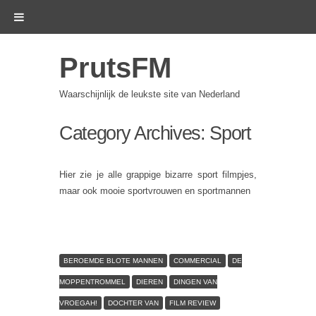
PrutsFM
Waarschijnlijk de leukste site van Nederland
Category Archives:
Sport
Hier zie je alle grappige bizarre sport filmpjes,
maar ook mooie sportvrouwen en sportmannen
BEROEMDE BLOTE MANNEN
COMMERCIAL
DE
MOPPENTROMMEL
DIEREN
DINGEN VAN
VROEGAH!
DOCHTER VAN
FILM REVIEW