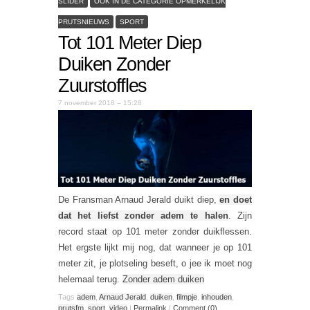
SLIDER
OOK IN DE CATEGORIE OPMERKELIJK
PRUTSNIEUWS
SPORT
Tot 101 Meter Diep
Duiken Zonder
Zuurstoffles
7 november 2018 – 15:28
De Fransman Arnaud Jerald duikt diep,
en doet
dat het liefst zonder adem te halen
. Zijn
record staat op 101 meter zonder duikflessen.
Het ergste lijkt mij nog, dat wanneer je op 101
meter zit, je plotseling beseft, o jee ik moet nog
helemaal terug.
Zonder adem duiken
Tags
adem
,
Arnaud Jerald
,
duiken
,
filmpje
,
inhouden
,
prutsfm
,
sport
,
video
|
Permalink
|
Comment (0)