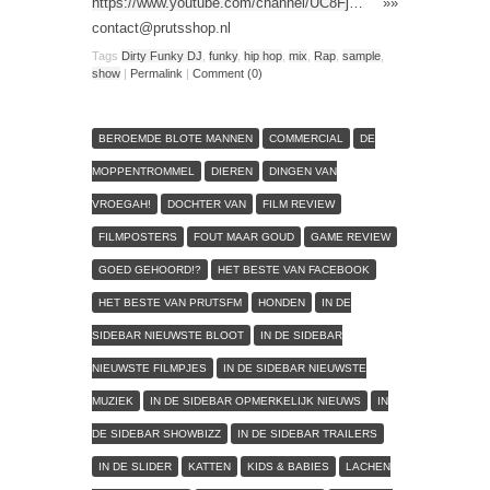
https://www.youtube.com/channel/UC8Fj
… »»
contact@prutsshop.nl
Tags
Dirty Funky DJ
,
funky
,
hip hop
,
mix
,
Rap
,
sample
,
show
|
Permalink
|
Comment (0)
BEROEMDE BLOTE MANNEN
COMMERCIAL
DE
MOPPENTROMMEL
DIEREN
DINGEN VAN
VROEGAH!
DOCHTER VAN
FILM REVIEW
FILMPOSTERS
FOUT MAAR GOUD
GAME REVIEW
GOED GEHOORD!?
HET BESTE VAN FACEBOOK
HET BESTE VAN PRUTSFM
HONDEN
IN DE
SIDEBAR NIEUWSTE BLOOT
IN DE SIDEBAR
NIEUWSTE FILMPJES
IN DE SIDEBAR NIEUWSTE
MUZIEK
IN DE SIDEBAR OPMERKELIJK NIEUWS
IN
DE SIDEBAR SHOWBIZZ
IN DE SIDEBAR TRAILERS
IN DE SLIDER
KATTEN
KIDS & BABIES
LACHEN