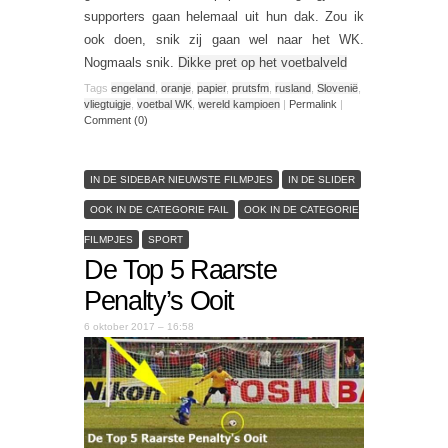
supporters gaan helemaal uit hun dak. Zou ik
ook doen, snik zij gaan wel naar het WK.
Nogmaals snik.
Dikke pret op het voetbalveld
Tags
engeland
,
oranje
,
papier
,
prutsfm
,
rusland
,
Slovenië
,
vliegtuigje
,
voetbal WK
,
wereld kampioen
|
Permalink
|
Comment (0)
IN DE SIDEBAR NIEUWSTE FILMPJES
IN DE SLIDER
OOK IN DE CATEGORIE FAIL
OOK IN DE CATEGORIE
FILMPJES
SPORT
De Top 5 Raarste
Penalty’s Ooit
6 oktober 2017 – 16:58