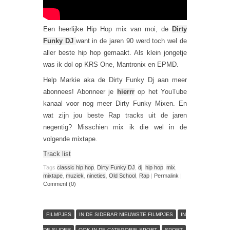
Een heerlijke Hip Hop mix van moi, de
Dirty
Funky DJ
want in de jaren 90 werd toch wel de
aller beste hip hop gemaakt. Als klein jongetje
was ik dol op KRS One, Mantronix en EPMD.
Help Markie aka de Dirty Funky Dj aan meer
abonnees! Abonneer je
hierrr
op het YouTube
kanaal voor nog meer Dirty Funky Mixen. En
wat zijn jou beste Rap tracks uit de jaren
negentig? Misschien mix ik die wel in de
volgende mixtape.
Track list
Tags
classic hip hop
,
Dirty Funky DJ
,
dj
,
hip hop
,
mix
,
mixtape
,
muziek
,
nineties
,
Old School
,
Rap
|
Permalink
|
Comment (0)
FILMPJES
IN DE SIDEBAR NIEUWSTE FILMPJES
IN
DE SLIDER
OOK IN DE CATEGORIE SPORT
SPORT