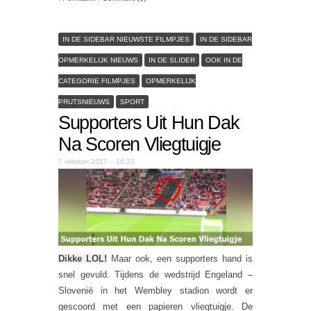
IN DE SIDEBAR NIEUWSTE FILMPJES
IN DE SIDEBAR
OPMERKELIJK NIEUWS
IN DE SLIDER
OOK IN DE
CATEGORIE FILMPJES
OPMERKELIJK
PRUTSNIEUWS
SPORT
Supporters Uit Hun Dak
Na Scoren Vliegtuigje
7 oktober 2017 – 16:22
Dikke LOL!
Maar ook, een supporters hand is
snel gevuld. Tijdens de wedstrijd Engeland –
Slovenië in het Wembley stadion wordt er
gescoord met een papieren vliegtuigje. De