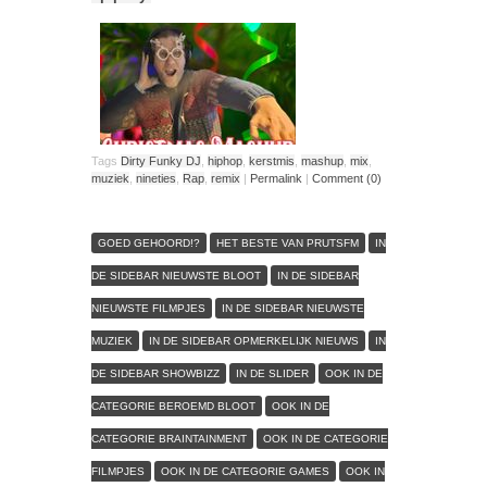
Tags
Dirty Funky DJ
,
hiphop
,
kerstmis
,
mashup
,
mix
,
muziek
,
nineties
,
Rap
,
remix
|
Permalink
|
Comment (0)
GOED GEHOORD!?
HET BESTE VAN PRUTSFM
IN
DE SIDEBAR NIEUWSTE BLOOT
IN DE SIDEBAR
NIEUWSTE FILMPJES
IN DE SIDEBAR NIEUWSTE
MUZIEK
IN DE SIDEBAR OPMERKELIJK NIEUWS
IN
DE SIDEBAR SHOWBIZZ
IN DE SLIDER
OOK IN DE
CATEGORIE BEROEMD BLOOT
OOK IN DE
CATEGORIE BRAINTAINMENT
OOK IN DE CATEGORIE
FILMPJES
OOK IN DE CATEGORIE GAMES
OOK IN