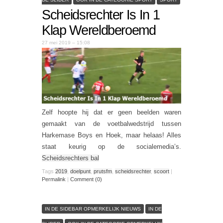
Scheidsrechter Is In 1
Klap Wereldberoemd
27 mei 2019 – 15:08
Zelf hoopte hij dat er geen beelden waren
gemaakt van de voetbalwedstrijd tussen
Harkemase Boys en Hoek, maar helaas! Alles
staat keurig op de socialemedia’s.
Scheidsrechters bal
Tags
2019
,
doelpunt
,
prutsfm
,
scheidsrechter
,
scoort
|
Permalink
|
Comment (0)
IN DE SIDEBAR OPMERKELIJK NIEUWS
IN DE