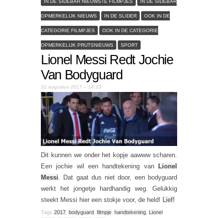
IN DE SIDEBAR NIEUWSTE FILMPJES
IN DE SIDEBAR
OPMERKELIJK NIEUWS
IN DE SLIDER
OOK IN DE
CATEGORIE FILMPJES
OOK IN DE CATEGORIE
OPMERKELIJK PRUTSNIEUWS
SPORT
Lionel Messi Redt Jochie
Van Bodyguard
31 augustus 2017 – 14:33
Dit kunnen we onder het kopje aawww scharen.
Een jochie wil een handtekening van
Lionel
Messi
. Dat gaat dus niet door, een bodyguard
werkt het jongetje hardhandig weg. Gelukkig
steekt Messi hier een stokje voor, de held!
Lief!
Tags
2017
,
bodyguard
,
filmpje
,
handtekening
,
Lionel