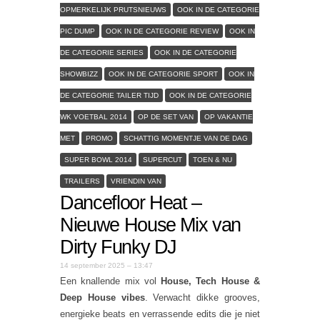
OPMERKELIJK PRUTSNIEUWS
OOK IN DE CATEGORIE
PIC DUMP
OOK IN DE CATEGORIE REVIEW
OOK IN
DE CATEGORIE SERIES
OOK IN DE CATEGORIE
SHOWBIZZ
OOK IN DE CATEGORIE SPORT
OOK IN
DE CATEGORIE TAILER TIJD
OOK IN DE CATEGORIE
WK VOETBAL 2014
OP DE SET VAN
OP VAKANTIE
MET
PROMO
SCHATTIG MOMENTJE VAN DE DAG
SUPER BOWL 2014
SUPERCUT
TOEN & NU
TRAILERS
VRIENDIN VAN
Dancefloor Heat –
Nieuwe House Mix van
Dirty Funky DJ
14 september 2025 – 13:47
Een knallende mix vol
House, Tech House &
Deep House vibes
. Verwacht dikke grooves,
energieke beats en verrassende edits die je niet