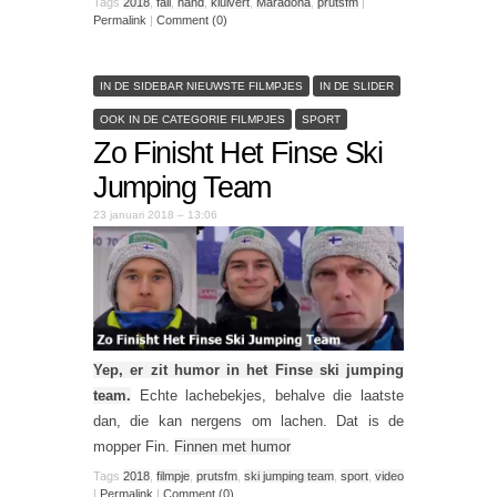
Tags
2018
,
fail
,
hand
,
kluivert
,
Maradona
,
prutsfm
|
Permalink
|
Comment (0)
IN DE SIDEBAR NIEUWSTE FILMPJES
IN DE SLIDER
OOK IN DE CATEGORIE FILMPJES
SPORT
Zo Finisht Het Finse Ski
Jumping Team
23 januari 2018 – 13:06
Yep, er zit humor in het Finse ski jumping
team.
Echte lachebekjes, behalve die laatste
dan, die kan nergens om lachen. Dat is de
mopper Fin.
Finnen met humor
Tags
2018
,
filmpje
,
prutsfm
,
ski jumping team
,
sport
,
video
|
Permalink
|
Comment (0)