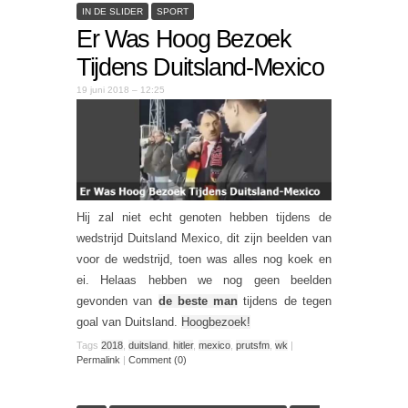
IN DE SLIDER
SPORT
Er Was Hoog Bezoek
Tijdens Duitsland-Mexico
19 juni 2018 – 12:25
Hij zal niet echt genoten hebben tijdens de
wedstrijd Duitsland Mexico, dit zijn beelden van
voor de wedstrijd, toen was alles nog koek en
ei. Helaas hebben we nog geen beelden
gevonden van
de beste man
tijdens de tegen
goal van Duitsland.
Hoogbezoek!
Tags
2018
,
duitsland
,
hitler
,
mexico
,
prutsfm
,
wk
|
Permalink
|
Comment (0)