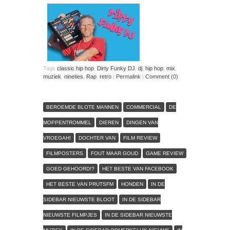
Tags
classic hip hop
,
Dirty Funky DJ
,
dj
,
hip hop
,
mix
,
muziek
,
nineties
,
Rap
,
retro
|
Permalink
|
Comment (0)
BEROEMDE BLOTE MANNEN
COMMERCIAL
DE
MOPPENTROMMEL
DIEREN
DINGEN VAN
VROEGAH!
DOCHTER VAN
FILM REVIEW
FILMPOSTERS
FOUT MAAR GOUD
GAME REVIEW
GOED GEHOORD!?
HET BESTE VAN FACEBOOK
HET BESTE VAN PRUTSFM
HONDEN
IN DE
SIDEBAR NIEUWSTE BLOOT
IN DE SIDEBAR
NIEUWSTE FILMPJES
IN DE SIDEBAR NIEUWSTE