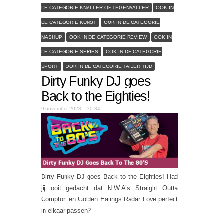
DE CATEGORIE KNALLER OF TEGENVALLER
OOK IN
DE CATEGORIE KUNST
OOK IN DE CATEGORIE
MASHUP
OOK IN DE CATEGORIE REVIEW
OOK IN
DE CATEGORIE SERIES
OOK IN DE CATEGORIE
SPORT
OOK IN DE CATEGORIE TAILER TIJD
Dirty Funky DJ goes
Back to the Eighties!
9 november 2023 – 20:34
Dirty Funky DJ goes Back to the Eighties! Had
jij ooit gedacht dat N.W.A’s Straight Outta
Compton en Golden Earings Radar Love perfect
in elkaar passen?