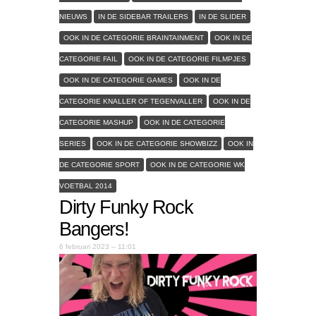
NIEUWS
IN DE SIDEBAR TRAILERS
IN DE SLIDER
OOK IN DE CATEGORIE BRAINTAINMENT
OOK IN DE
CATEGORIE FAIL
OOK IN DE CATEGORIE FILMPJES
OOK IN DE CATEGORIE GAMES
OOK IN DE
CATEGORIE KNALLER OF TEGENVALLER
OOK IN DE
CATEGORIE MASHUP
OOK IN DE CATEGORIE
SERIES
OOK IN DE CATEGORIE SHOWBIZZ
OOK IN
DE CATEGORIE SPORT
OOK IN DE CATEGORIE WK
VOETBAL 2014
Dirty Funky Rock
Bangers!
6 februari 2023 – 11:01