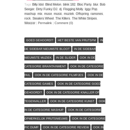
Tags
Billy Idol
,
Blind Melon
,
blink 182
,
Bloc Party
,
blur
,
Bob
Seeger
,
Dirty Funky DJ
,
dj
,
Flogging Molly
,
Iggy Pop
,
mashup
,
mix
,
muse
,
music
,
muziek
,
Offspring
,
ramones
,
rock
,
Stealers Wheel
,
The Killers
,
The White Stripes
,
Weezer
|
Permalink
|
Comment (0)
GOED GEHOORD!?
HET BESTE VAN PRUTSFM
IN
DE SIDEBAR NIEUWSTE BLOOT
IN DE SIDEBAR
NIEUWSTE MUZIEK
IN DE SLIDER
OOK IN DE
CATEGORIE BRAINTAINMENT
OOK IN DE CATEGORIE
FAIL
OOK IN DE CATEGORIE FILMPJES
OOK IN DE
CATEGORIE GAMES
OOK IN DE CATEGORIE GOED
GEHOORD!?
OOK IN DE CATEGORIE KNALLER OF
TEGENVALLER
OOK IN DE CATEGORIE KUNST
OOK
IN DE CATEGORIE MASHUP
OOK IN DE CATEGORIE
OPMERKELIJK PRUTSNIEUWS
OOK IN DE CATEGORIE
PIC DUMP
OOK IN DE CATEGORIE REVIEW
OOK IN