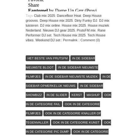
Tags
Club mix 2025
,
Dancefloor Heat
,
Deep House
grooves
,
Deep House mix 2025
,
Dirty Funky DJ
,
DJ mix
luisteren
,
DJ mix online
,
House mix 2025
,
House muziek
Nederland
,
Nieuwe DJ gear 2025
,
PrutsFM mix
,
Rane
Performer DJ set
,
Tech House mix 2025
,
Tech House
vibes
,
Weekend DJ set
|
Permalink
|
Comment (0)
HET BESTE VAN PRUTSFM
IN DE SIDEBAR
NIEUWSTE BLOOT
IN DE SIDEBAR NIEUWSTE
FILMPJES
IN DE SIDEBAR NIEUWSTE MUZIEK
IN DE
SIDEBAR OPMERKELIJK NIEUWS
IN DE SIDEBAR
SHOWBIZZ
IN DE SLIDER
KERST
MASHUP
OOK
IN DE CATEGORIE FAIL
OOK IN DE CATEGORIE
FILMPJES
OOK IN DE CATEGORIE KNALLER OF
TEGENVALLER
OOK IN DE CATEGORIE KUNST
OOK
IN DE CATEGORIE PIC DUMP
OOK IN DE CATEGORIE