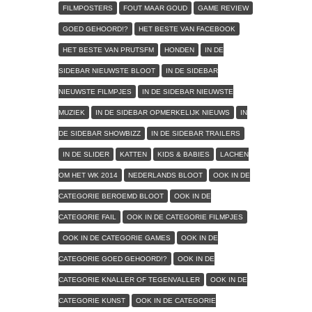
FILMPOSTERS
FOUT MAAR GOUD
GAME REVIEW
GOED GEHOORD!?
HET BESTE VAN FACEBOOK
HET BESTE VAN PRUTSFM
HONDEN
IN DE
SIDEBAR NIEUWSTE BLOOT
IN DE SIDEBAR
NIEUWSTE FILMPJES
IN DE SIDEBAR NIEUWSTE
MUZIEK
IN DE SIDEBAR OPMERKELIJK NIEUWS
IN
DE SIDEBAR SHOWBIZZ
IN DE SIDEBAR TRAILERS
IN DE SLIDER
KATTEN
KIDS & BABIES
LACHEN
OM HET WK 2014
NEDERLANDS BLOOT
OOK IN DE
CATEGORIE BEROEMD BLOOT
OOK IN DE
CATEGORIE FAIL
OOK IN DE CATEGORIE FILMPJES
OOK IN DE CATEGORIE GAMES
OOK IN DE
CATEGORIE GOED GEHOORD!?
OOK IN DE
CATEGORIE KNALLER OF TEGENVALLER
OOK IN DE
CATEGORIE KUNST
OOK IN DE CATEGORIE