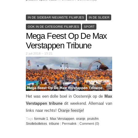
IN DE SIDEBAR NIEUWSTE FILMPJES
IN DE SLIDER
OOK IN DE CATEGORIE FILMPJES
SPORT
Mega Feest Op De Max
Verstappen Tribune
2 juli 2018 – 15:21
Het was een dolle boel in Oostenrijk op de
Max
Verstappen tribune
dit weekend. Allemaal van
links naar rechts!
Oranje feestje!
Tags
formule 1
,
Max Verstappen
,
oranje
,
prutsfm
,
Snollebollekes
,
tribune
|
Permalink
|
Comment (0)