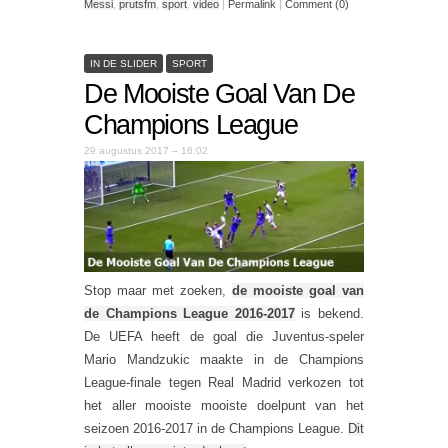
Messi
,
prutsfm
,
sport
,
video
|
Permalink
|
Comment (0)
IN DE SLIDER
SPORT
De Mooiste Goal Van De
Champions League
29 augustus 2017 – 16:02
Stop maar met zoeken,
de mooiste goal van
de Champions League 2016-2017
is bekend.
De UEFA heeft de goal die Juventus-speler
Mario Mandzukic maakte in de Champions
League-finale tegen Real Madrid verkozen tot
het aller mooiste mooiste doelpunt van het
seizoen 2016-2017 in de Champions League.
Dit