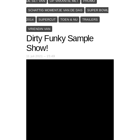
DE SET VAN
OP VAKANTIE MET
PROMO
SCHATTIG MOMENTJE VAN DE DAG
SUPER BOWL
2014
SUPERCUT
TOEN & NU
TRAILERS
VRIENDIN VAN
Dirty Funky Sample
Show!
11 juli 2021 – 15:49