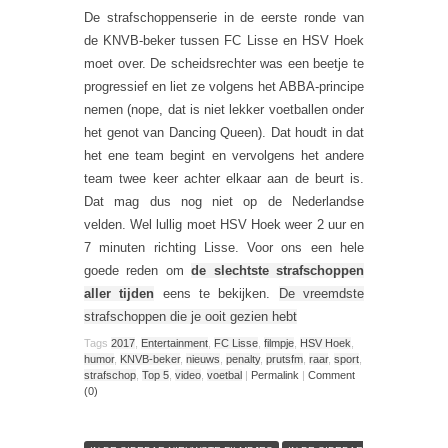
De strafschoppenserie in de eerste ronde van
de KNVB-beker tussen FC Lisse en HSV Hoek
moet over. De scheidsrechter was een beetje te
progressief en liet ze volgens het ABBA-principe
nemen (nope, dat is niet lekker voetballen onder
het genot van Dancing Queen). Dat houdt in dat
het ene team begint en vervolgens het andere
team twee keer achter elkaar aan de beurt is.
Dat mag dus nog niet op de Nederlandse
velden. Wel lullig moet HSV Hoek weer 2 uur en
7 minuten richting Lisse. Voor ons een hele
goede reden om
de slechtste strafschoppen
aller tijden
eens te bekijken.
De vreemdste
strafschoppen die je ooit gezien hebt
Tags
2017
,
Entertainment
,
FC Lisse
,
filmpje
,
HSV Hoek
,
humor
,
KNVB-beker
,
nieuws
,
penalty
,
prutsfm
,
raar
,
sport
,
strafschop
,
Top 5
,
video
,
voetbal
|
Permalink
|
Comment
(0)