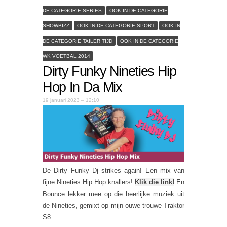
DE CATEGORIE SERIES
OOK IN DE CATEGORIE
SHOWBIZZ
OOK IN DE CATEGORIE SPORT
OOK IN
DE CATEGORIE TAILER TIJD
OOK IN DE CATEGORIE
WK VOETBAL 2014
Dirty Funky Nineties Hip
Hop In Da Mix
19 januari 2023 – 12:10
De Dirty Funky Dj strikes again! Een mix van
fijne Nineties Hip Hop knallers!
Klik die link!
En
Bounce lekker mee op die heerlijke muziek uit
de Nineties, gemixt op mijn ouwe trouwe Traktor
S8: