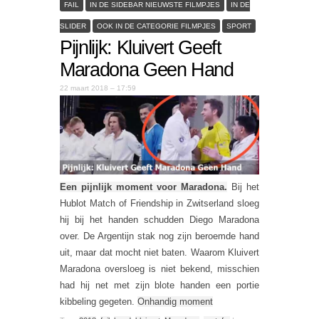
FAIL
IN DE SIDEBAR NIEUWSTE FILMPJES
IN DE
SLIDER
OOK IN DE CATEGORIE FILMPJES
SPORT
Pijnlijk: Kluivert Geeft
Maradona Geen Hand
22 maart 2018 – 17:59
Een pijnlijk moment voor Maradona.
Bij het
Hublot Match of Friendship in Zwitserland sloeg
hij bij het handen schudden Diego Maradona
over. De Argentijn stak nog zijn beroemde hand
uit, maar dat mocht niet baten. Waarom Kluivert
Maradona oversloeg is niet bekend, misschien
had hij net met zijn blote handen een portie
kibbeling gegeten.
Onhandig moment