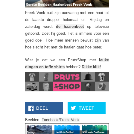
Freek Vonk buit zijn aanvaring met een haai tot
de laatste druppel helemaal uit. Vrijdag en
zaterdag wordt
de haaienbeet
op televisie
getoond. Doet hij goed. Het is immers voor een
goed doel. Hoe meer mensen bewust zijn van
hoe slecht het met de haaien gaat hoe beter.
Wist je dat we een PrutsShop met
leuke
dingen en toffe shirts
hebben?
Dikke klik!
DEEL
TWEET
Het Moment Dat Er
Beelden:
Facebook/Freek Vonk
Een Haai Aan Boord
Dit Is De Grootste
Raar! Haai Eet Koe
Springt
Haai Ooit Gefilmd
Middenin De Oceaan