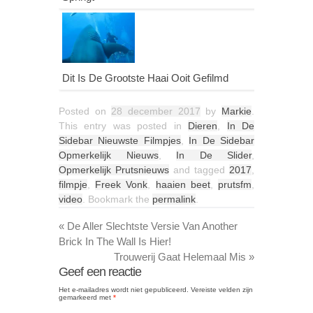
Dit Is De Grootste Haai Ooit Gefilmd
Posted on
28 december 2017
by
Markie
.
This entry was posted in
Dieren
,
In De
Sidebar Nieuwste Filmpjes
,
In De Sidebar
Opmerkelijk Nieuws
,
In De Slider
,
Opmerkelijk Prutsnieuws
and tagged
2017
,
filmpje
,
Freek Vonk
,
haaien beet
,
prutsfm
,
video
. Bookmark the
permalink
.
«
De Aller Slechtste Versie Van Another
Brick In The Wall Is Hier!
Trouwerij Gaat Helemaal Mis
»
Geef een reactie
Het e-mailadres wordt niet gepubliceerd.
Vereiste velden zijn
gemarkeerd met
*