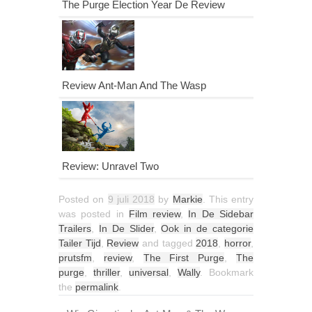
The Purge Election Year De Review
Review Ant-Man And The Wasp
Review: Unravel Two
Posted on
9 juli 2018
by
Markie
. This entry
was posted in
Film review
,
In De Sidebar
Trailers
,
In De Slider
,
Ook in de categorie
Tailer Tijd
,
Review
and tagged
2018
,
horror
,
prutsfm
,
review
,
The First Purge
,
The
purge
,
thriller
,
universal
,
Wally
. Bookmark
the
permalink
.