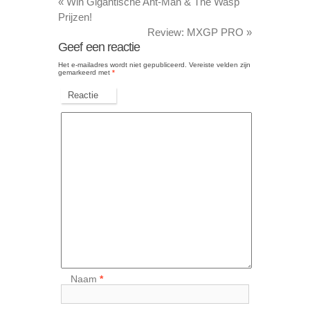
«
Win Gigantische Ant-Man & The Wasp
Prijzen!
Review: MXGP PRO
»
Geef een reactie
Het e-mailadres wordt niet gepubliceerd.
Vereiste velden zijn
gemarkeerd met
*
Reactie
Naam
*