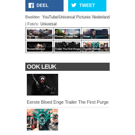
DEEL
TWEET
Beelden:
YouTube/Universal Pictures Nederland
| Foto's:
Universal
Review Ant-Man And
Bluray Review: I,
The Wasp
Review: Unravel Two
Tonya
Eerste Bloed Enge
The Purge Election
Review: Vampyr
Trailer The First Purge
Year De Review
OOK LEUK
Eerste Bloed Enge Trailer The First Purge