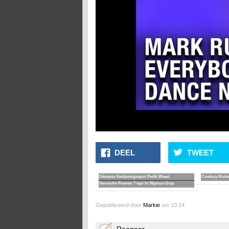
DEEL
TWEET
Gênante Verkiezingsspot PvdA Weert
Cowboy Rutte
Servische Premier Trapt In Sliploze Grap
Gepubliceerd door
Markie
om 10:24