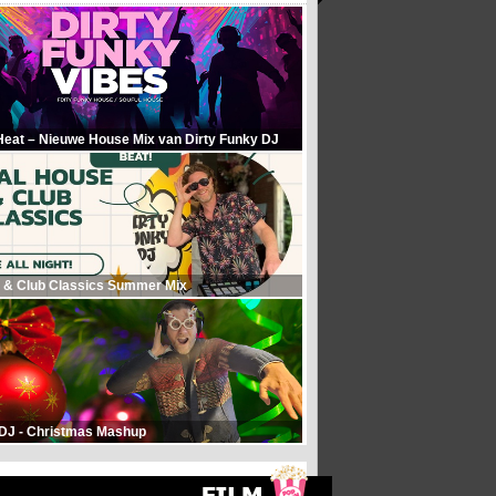
Heat – Nieuwe House Mix van Dirty Funky DJ
 & Club Classics Summer Mix
 DJ - Christmas Mashup