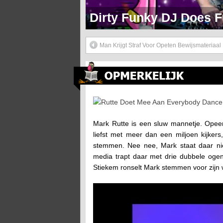
Markie Mark Doet Een H
Man Krijgt Straf Voor Opeten Bewijsmateriaal
Rutte Doet Mee Aan Everybody Dance Now
Mark Rutte is een sluw mannetje. Opeens
liefst met meer dan een miljoen kijke
stemmen. Nee nee, Mark staat daar ni
media trapt daar met drie dubbele ogen 
Stiekem ronselt Mark stemmen voor zijn 