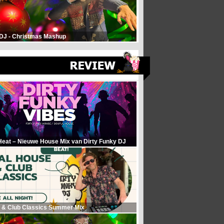
 DJ - Christmas Mashup
Heat – Nieuwe House Mix van Dirty Funky DJ
 & Club Classics Summer Mix