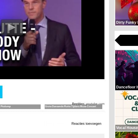
Dirty Funky
Dancefloor 
Beelden:
youtube.com
 Picdump
Grote Dansende Rutte Tijdens Muse Concert
1.568 x bekeken
Reacties toevoegen
Vocal House