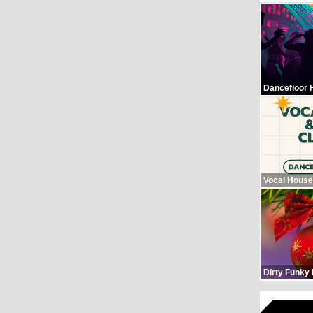
Dancefloor 
Vocal House
Dirty Funky