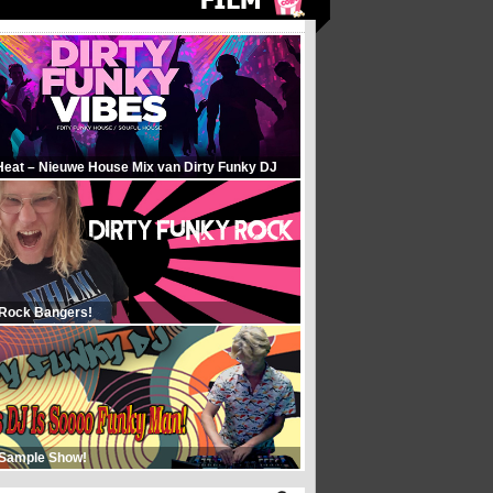
Heat – Nieuwe House Mix van Dirty Funky DJ
 Rock Bangers!
 Sample Show!