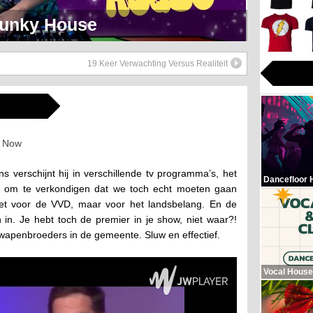
eerlijk Soul Setje
19 Keer Verwachting Versus Realiteit
 verschijnt hij in verschillende tv programma’s, het
Dancefloor 
rs, om te verkondigen dat we toch echt moeten gaan
et voor de VVD, maar voor het landsbelang. En de
in. Je hebt toch de premier in je show, niet waar?!
wapenbroeders in de gemeente. Sluw en effectief.
Vocal House