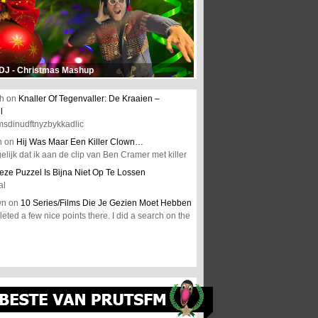
 DJ - Christmas Mashup
h
on
Knaller Of Tegenvaller: De Kraaien –
l
msdinudftnyzbykkadlic
n
on
Hij Was Maar Een Killer Clown…
elijk dat ik aan de clip van Ben Cramer met killer
eze Puzzel Is Bijna Niet Op Te Lossen
al
wn
on
10 Series/Films Die Je Gezien Moet Hebben
ted a few nice points there. I did a search on the