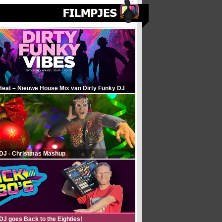
Heat – Nieuwe House Mix van Dirty Funky DJ
 DJ - Christmas Mashup
DJ goes Back to the Eighties!