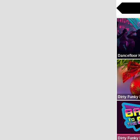
Dancefloor 
Dirty Funky
Dirty Funky 