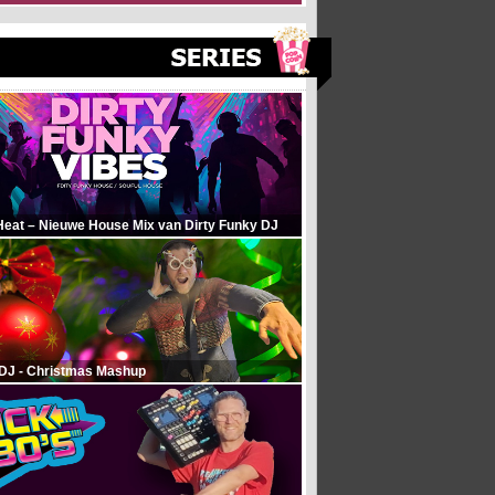
Heat – Nieuwe House Mix van Dirty Funky DJ
 DJ - Christmas Mashup