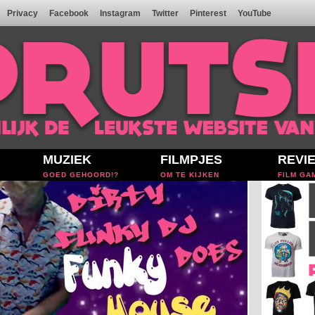
Privacy
Facebook
Instagram
Twitter
Pinterest
YouTube
MUZIEK
FILMPJES
REVI
GOED GEHOORD!?
OM TE KIJKEN
FILM GA