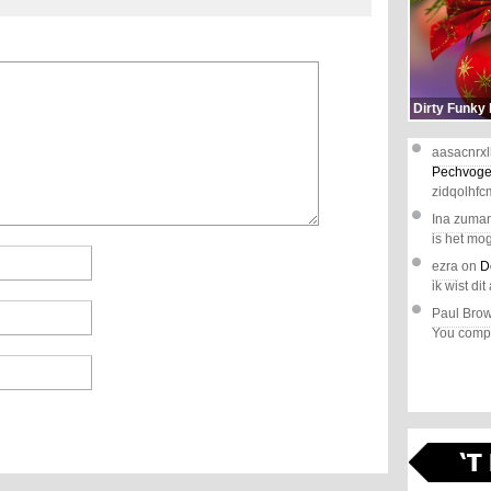
Dirty Funky
aasacnrxl
Pechvoge
zidqolhfc
Ina zuma
is het mog
ezra
on
D
ik wist dit 
Paul Bro
You comple