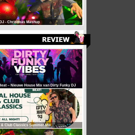
 DJ - Christmas Mashup
Heat – Nieuwe House Mix van Dirty Funky DJ
 & Club Classics Summer Mix