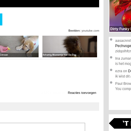
Dirty Funky
Beelden:
youtube.com
aasacnrxl
Pechvoge
zidqolhfc
Citroen
Schattig Momentje Van De Dag
Ina zuma
is het mog
ezra
on
D
ik wist dit 
Paul Bro
You comple
1.590 x bekeken
Reacties toevoegen