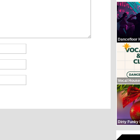
Dancefloor 
Vocal House
Dirty Funky