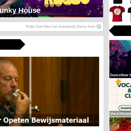
eerlijk Soul Setje
Rutte Doet Mee Aan Everybody Dance Now
Dancefloor 
Vocal House