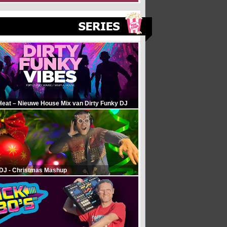
Heat – Nieuwe House Mix van Dirty Funky DJ
 DJ - Christmas Mashup