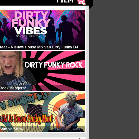
Heat – Nieuwe House Mix van Dirty Funky DJ
 Rock Bangers!
 Sample Show!