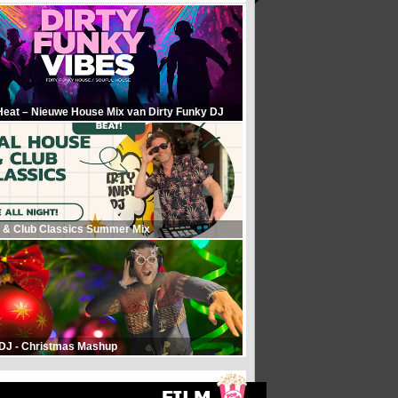
Heat – Nieuwe House Mix van Dirty Funky DJ
 & Club Classics Summer Mix
 DJ - Christmas Mashup