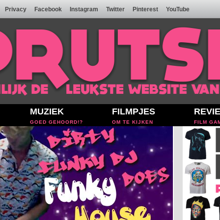
Privacy
Facebook
Instagram
Twitter
Pinterest
YouTube
MUZIEK
FILMPJES
REVI
GOED GEHOORD!?
OM TE KIJKEN
FILM GA