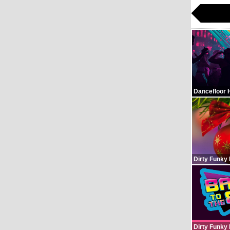
Dancefloor 
Dirty Funky
Dirty Funky 