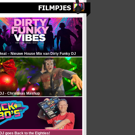
Heat – Nieuwe House Mix van Dirty Funky DJ
 DJ - Christmas Mashup
DJ goes Back to the Eighties!