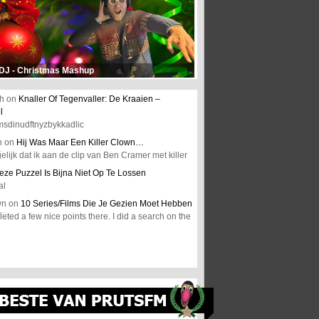
 DJ - Christmas Mashup
h
on
Knaller Of Tegenvaller: De Kraaien –
l
msdinudftnyzbykkadlic
n
on
Hij Was Maar Een Killer Clown…
elijk dat ik aan de clip van Ben Cramer met killer
eze Puzzel Is Bijna Niet Op Te Lossen
al
wn
on
10 Series/Films Die Je Gezien Moet Hebben
ted a few nice points there. I did a search on the