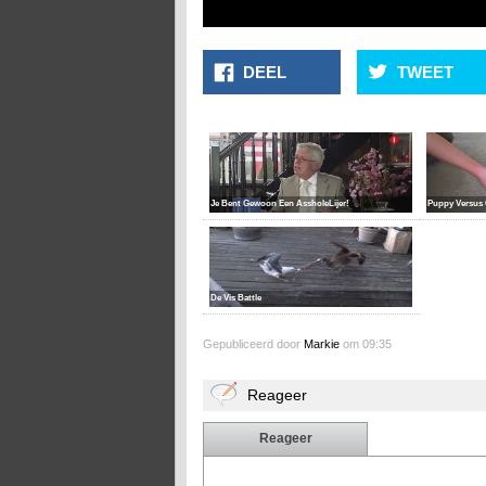
DEEL
TWEET
Je Bent Gewoon Een AssholeLijer!
Puppy Versus 
De Vis Battle
Gepubliceerd door
Markie
om 09:35
Reageer
Reageer