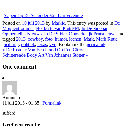
Slapen Op De Schouder Van Een Vreemde
Posted on
10 juli 2013
by
Markie
. This entry was posted in
De
Moppentrommel
,
Het beste van PrutsFM
,
In De Sidebar
Opmerkelijk Nieuws
,
In De Slider
,
Opmerkelijk Prutsnieuws
and
tagged
2013
,
cowboy
,
foto
,
humor
,
lachen
,
Mark
,
Mark Rutte
,
picdump
,
politiek
,
texas
,
vvd
. Bookmark the
permalink
.
«
De Reactie Van Een Hond Op Een Citroen
Schitterende Body Art Van Johannes Stötter
»
One
comment
Anoniem
11 juli 2013 - 01:35
|
Permalink
sufferd
Geef een reactie