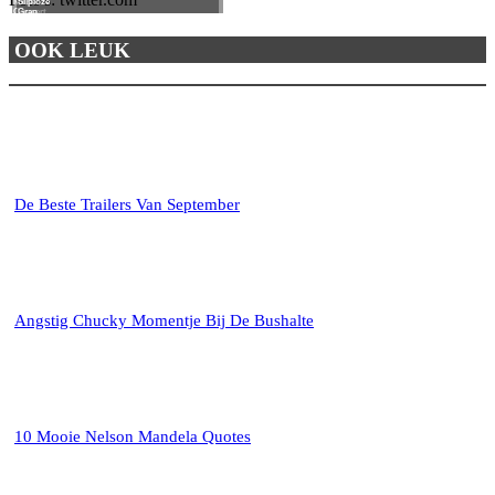
Muse
Sliploze
Concert
Grap
OOK LEUK
De Beste Trailers Van September
Angstig Chucky Momentje Bij De Bushalte
10 Mooie Nelson Mandela Quotes