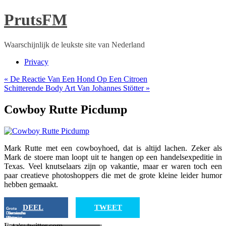
PrutsFM
Waarschijnlijk de leukste site van Nederland
Privacy
«
De Reactie Van Een Hond Op Een Citroen
Schitterende Body Art Van Johannes Stötter
»
Cowboy Rutte Picdump
Mark Rutte met een cowboyhoed, dat is altijd lachen. Zeker als
Mark de stoere man loopt uit te hangen op een handelsexpeditie in
Texas. Veel knutselaars zijn op vakantie, maar er waren toch een
paar creatieve photoshoppers die met de grote kleine leider humor
hebben gemaakt.
DEEL
TWEET
Grote
Dansende
Servische
Rutte
Premier
Tijdens
Trapt In
Foto's: twitter.com