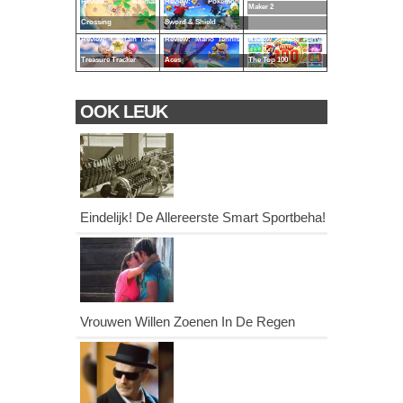
Review: Animal
Review: Pokémon
Maker 2
Crossing
Sword & Shield
Review: Captain Toad
Review: Mario Tennis
Review - Mario Party:
Treasure Tracker
Aces
The Top 100
OOK LEUK
Eindelijk! De Allereerste Smart Sportbeha!
Vrouwen Willen Zoenen In De Regen