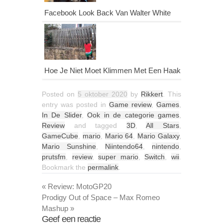
Facebook Look Back Van Walter White
Hoe Je Niet Moet Klimmen Met Een Haak
Posted on
5 oktober 2020
by
Rikkert
. This
entry was posted in
Game review
,
Games
,
In De Slider
,
Ook in de categorie games
,
Review
and tagged
3D
,
All Stars
,
GameCube
,
mario
,
Mario 64
,
Mario Galaxy
,
Mario Sunshine
,
Niintendo64
,
nintendo
,
prutsfm
,
review
,
super mario
,
Switch
,
wii
.
Bookmark the
permalink
.
«
Review: MotoGP20
Prodigy Out of Space – Max Romeo
Mashup
»
Geef een reactie