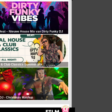
Heat – Nieuwe House Mix van Dirty Funky DJ
 & Club Classics Summer Mix
 DJ - Christmas Mashup