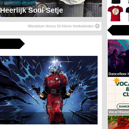
eerlijk Soul Setje
Wijnaldum Versus 30 Kleine Voetballertjes
Dancefloor 
Vocal House