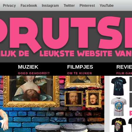
Privacy
Facebook
Instagram
Twitter
Pinterest
YouTube
MUZIEK
FILMPJES
REVI
GOED GEHOORD!?
OM TE KIJKEN
FILM GA