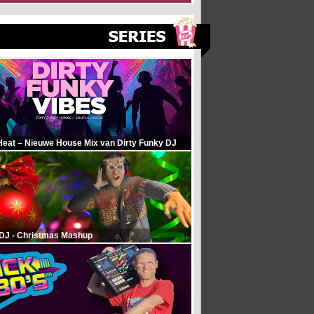
Heat – Nieuwe House Mix van Dirty Funky DJ
 DJ - Christmas Mashup