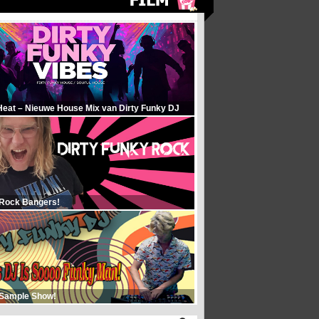
Heat – Nieuwe House Mix van Dirty Funky DJ
 Rock Bangers!
 Sample Show!