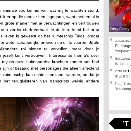
inimale voorkennis van wat mij te wachten stond.
at ik er op die manier ben ingegaan, want meteen al in
een grote manier met je verwachtingen en vertrouwen
Dirty Funky
 een verder sterk verhaal. In de kern komt het erop
ds leven is geweest op het ruimteschip Talos, omdat
aasacnrxl
 wetenschappelijke proeven op uit te voeren. Jij als
Pechvoge
 bijzondere rol binnen te vervullen, maar door je
zidqolhfc
e jezelf kunt vertrouwen. Interessante thema’s over
Ina zuma
en mysterieuze buitenaardse krachten komen aan bod
is het mog
 zijn of bezaaid met personages die alleen afleidend
ezra
on
D
e ruimteschip kan echter eenzaam worden, omdat je
ik wist dit 
n het terugluisteren van transcripts weinig andere
Paul Bro
You comple