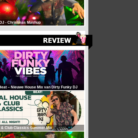
 DJ - Christmas Mashup
Heat – Nieuwe House Mix van Dirty Funky DJ
 & Club Classics Summer Mix