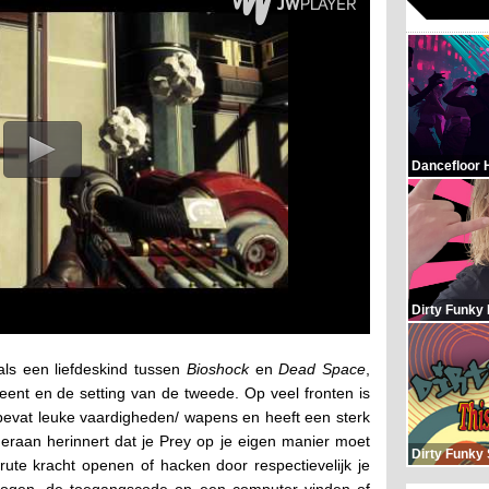
Dancefloor 
Dirty Funky
als een liefdeskind tussen
Bioshock
en
Dead Space
,
eent en de setting van de tweede. Op veel fronten is
bevat leuke vaardigheden/ wapens en heeft een sterk
eraan herinnert dat je Prey op je eigen manier moet
Dirty Funky
ute kracht openen of hacken door respectievelijk je
rhogen, de toegangscode op een computer vinden of