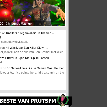
 DJ - Christmas Mashup
h
on
Knaller Of Tegenvaller: De Kraaien –
l
msdinudftnyzbykkadlic
n
on
Hij Was Maar Een Killer Clown…
elijk dat ik aan de clip van Ben Cramer met killer
eze Puzzel Is Bijna Niet Op Te Lossen
al
wn
on
10 Series/Films Die Je Gezien Moet Hebben
ted a few nice points there. I did a search on the