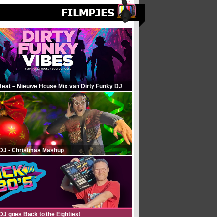
Heat – Nieuwe House Mix van Dirty Funky DJ
 DJ - Christmas Mashup
DJ goes Back to the Eighties!