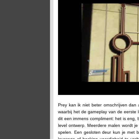
Prey kan ik niet beter omschrijven dan 
waarbij het de gameplay van de eerste l
dit een immens compliment: het is eng, 
level ontwerp. Meerdere malen wordt je 
spelen. Een gesloten deur kun je met br
leverage of hacking vaardigheid te ve