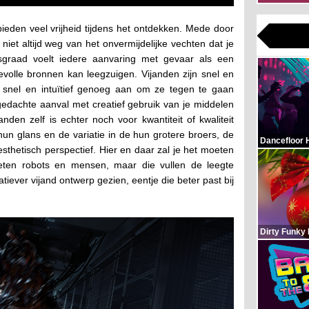
ieden veel vrijheid tijdens het ontdekken. Mede door
niet altijd weg van het onvermijdelijke vechten dat je
graad voelt iedere aanvaring met gevaar als een
devolle bronnen kan leegzuigen. Vijanden zijn snel en
t snel en intuïtief genoeg aan om ze tegen te gaan
gedachte aanval met creatief gebruik van je middelen
nden zelf is echter noch voor kwantiteit of kwaliteit
hun glans en de variatie in de hun grotere broers, de
Dancefloor 
esthetisch perspectief. Hier en daar zal je het moeten
ten robots en mensen, maar die vullen de leegte
atiever vijand ontwerp gezien, eentje die beter past bij
Dirty Funky