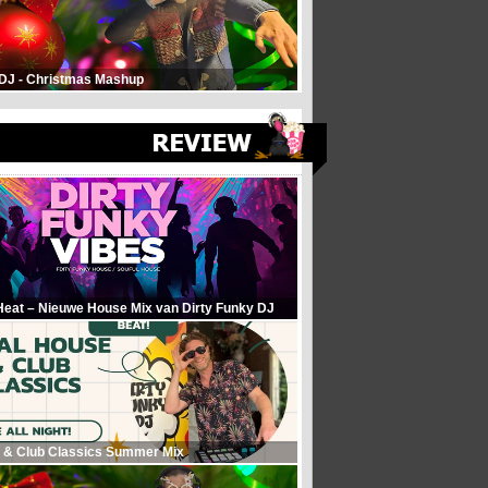
 DJ - Christmas Mashup
Heat – Nieuwe House Mix van Dirty Funky DJ
 & Club Classics Summer Mix