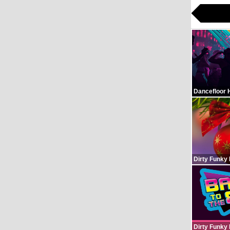
Dancefloor 
Dirty Funky
Dirty Funky 