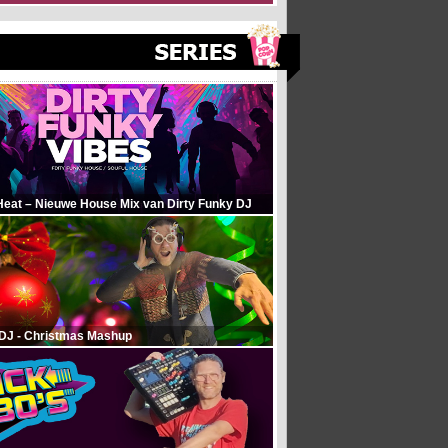
Heat – Nieuwe House Mix van Dirty Funky DJ
 DJ - Christmas Mashup