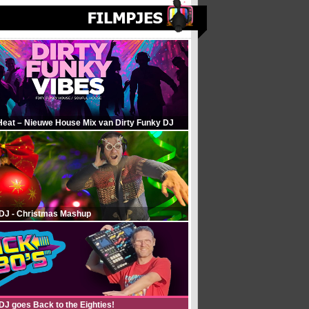
Heat – Nieuwe House Mix van Dirty Funky DJ
 DJ - Christmas Mashup
DJ goes Back to the Eighties!