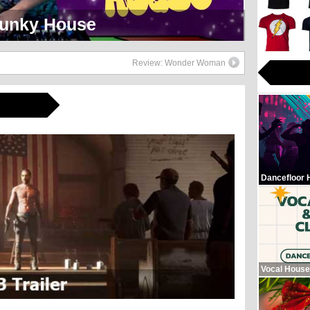
eerlijk Soul Setje
Review: Wonder Woman
Dancefloor 
Vocal House