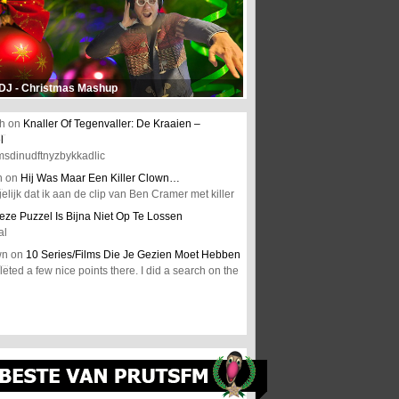
 DJ - Christmas Mashup
h
on
Knaller Of Tegenvaller: De Kraaien –
l
msdinudftnyzbykkadlic
n
on
Hij Was Maar Een Killer Clown…
elijk dat ik aan de clip van Ben Cramer met killer
eze Puzzel Is Bijna Niet Op Te Lossen
al
wn
on
10 Series/Films Die Je Gezien Moet Hebben
ted a few nice points there. I did a search on the