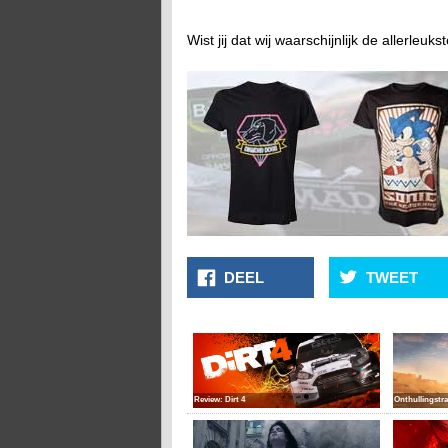
Wist jij dat wij waarschijnlijk de allerle
DEEL
TWEET
Review: Dirt 4
Onthullingstra