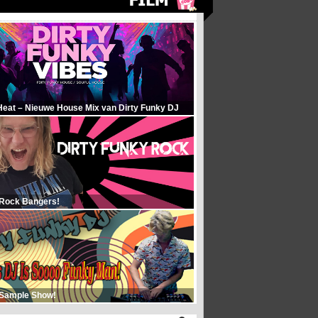
Heat – Nieuwe House Mix van Dirty Funky DJ
 Rock Bangers!
 Sample Show!