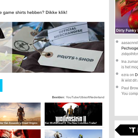
ukste game shirts hebben?
Dikke klik!
Dirty Funky
aasacnrxl
Pechvoge
zidqolhfc
Ina zuma
is het mog
ezra
on
D
ik wist dit 
Paul Bro
You comple
Beelden:
YouTube/UbisoftNederland
iler Van Assassin’s Creed Origins
Een Wolfenstein II: The New Colossus Trailer!