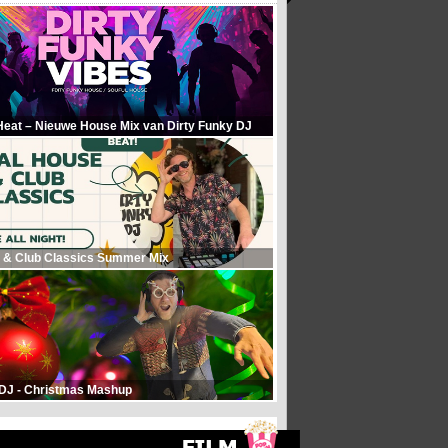
Heat – Nieuwe House Mix van Dirty Funky DJ
 & Club Classics Summer Mix
 DJ - Christmas Mashup