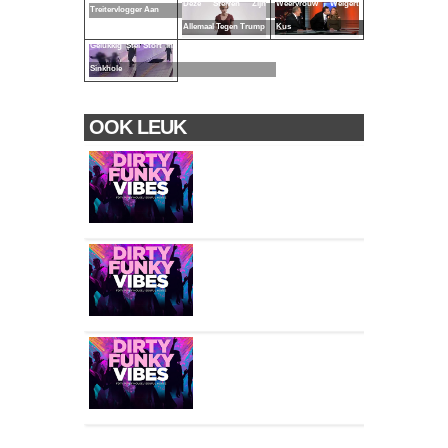
Deze Sterren Zijn
Weervrouw Weigert
Treitervlogger Aan
Allemaal Tegen Trump
Kus
Gelukkig Stel Stort In
Sinkhole
OOK LEUK