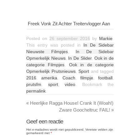
Freek Vonk Zit Achter Treitervlogger Aan
Posted on
26 september 2016
by
Markie
.
This entry was posted in
In De Sidebar
Nieuwste Filmpjes
,
In De Sidebar
Opmerkelijk Nieuws
,
In De Slider
,
Ook in de
categorie Filmpjes
,
Ook in de categorie
Opmerkelijk Prutsnieuws
,
Sport
and tagged
2016
,
amerika
,
Coach
,
filmpje
,
football
,
prutsfm
,
sport
,
video
. Bookmark the
permalink
.
«
Heerlijke Ragga House! Crank It (Woah!)
Zware Goocheltruc FAIL!
»
Geef een reactie
Het e-mailadres wordt niet gepubliceerd.
Vereiste velden zijn
gemarkeerd met
*