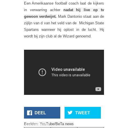
Een Amerikaanse football coach laat de kijkers
in verwarring achter
nadat hij live op tv
gewoon verdwijnt.
Mark Dantonio staat aan de
zijlijn van d van het veld van de Michigan State
Spartans wanneer hij oplost in de lucht. Hij
wordt bij zijn club al de Wizard genoemd.
DEEL
TWEET
Heel Genant!
Beelden:
YouTube/BeTa news
Freek Vonk Zit Achter