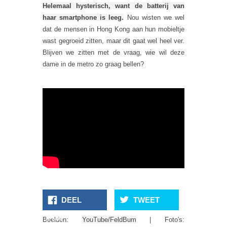
Helemaal hysterisch, want de batterij van
haar smartphone is leeg.
Nou wisten we wel
dat de mensen in Hong Kong aan hun mobieltje
wast gegroeid zitten, maar dit gaat wel heel ver.
Blijven we zitten met de vraag, wie wil deze
dame in de metro zo graag bellen?
DEEL
TWEET
Beelden:
YouTube/FeldBum
| Foto's:
15 Selfie