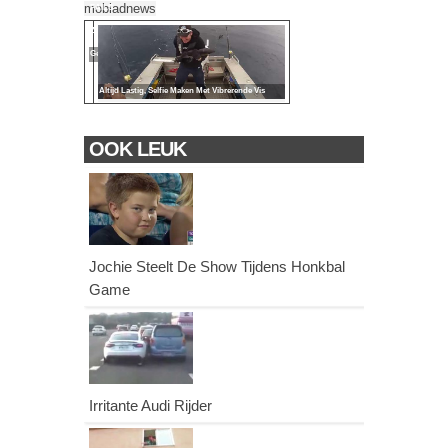
mobiadnews
FAILS
Zien Is
Geloven!
Altijd Lastig, Selfie Maken Met Vibrerende Vis
OOK LEUK
Jochie Steelt De Show Tijdens Honkbal
Game
Irritante Audi Rijder