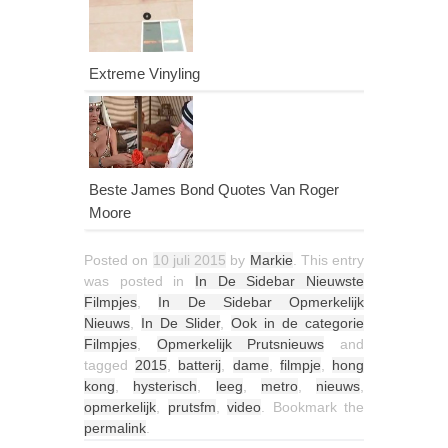
Extreme Vinyling
Beste James Bond Quotes Van Roger
Moore
Posted on
10 juli 2015
by
Markie
. This entry
was posted in
In De Sidebar Nieuwste
Filmpjes
,
In De Sidebar Opmerkelijk
Nieuws
,
In De Slider
,
Ook in de categorie
Filmpjes
,
Opmerkelijk Prutsnieuws
and
tagged
2015
,
batterij
,
dame
,
filmpje
,
hong
kong
,
hysterisch
,
leeg
,
metro
,
nieuws
,
opmerkelijk
,
prutsfm
,
video
. Bookmark the
permalink
.