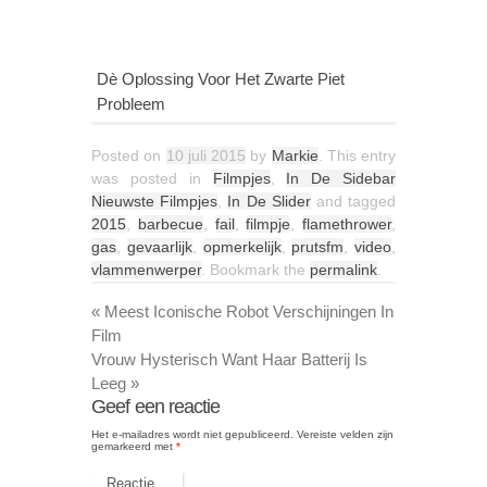
Dè Oplossing Voor Het Zwarte Piet
Probleem
Posted on
10 juli 2015
by
Markie
. This entry
was posted in
Filmpjes
,
In De Sidebar
Nieuwste Filmpjes
,
In De Slider
and tagged
2015
,
barbecue
,
fail
,
filmpje
,
flamethrower
,
gas
,
gevaarlijk
,
opmerkelijk
,
prutsfm
,
video
,
vlammenwerper
. Bookmark the
permalink
.
«
Meest Iconische Robot Verschijningen In
Film
Vrouw Hysterisch Want Haar Batterij Is
Leeg
»
Geef een reactie
Het e-mailadres wordt niet gepubliceerd.
Vereiste velden zijn
gemarkeerd met
*
Reactie