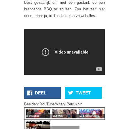
Best gevaarlijk om met een gastank op een
brandende BBQ te spuiten. Zou het zelf niet
doen, maar ja, in Thailand kan vrijwel alles.
DEEL
TWEET
Interessante
Beelden:
YouTube/Vitaly Petrukhin
Man In De Brand Op
Deze Barbecue Is Niet
Confrontatie Bij The
De Braziliaanse TV
Voor Mietjes
Slut Walk
Professioneel Je BBQ
Aanblazen