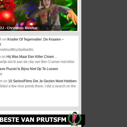
 DJ - Christmas Mashup
h
on
Knaller Of Tegenvaller: De Kraaien –
l
msdinudftnyzbykkadlic
n
on
Hij Was Maar Een Killer Clown…
elijk dat ik aan de clip van Ben Cramer met killer
eze Puzzel Is Bijna Niet Op Te Lossen
al
wn
on
10 Series/Films Die Je Gezien Moet Hebben
ted a few nice points there. I did a search on the