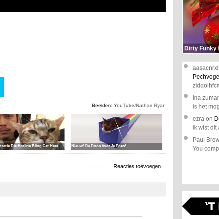
Dirty Funky
aasacnrxl
Pechvoge
zidqolhfc
Ina zuma
Beelden:
YouTube/Nathan Ryan
is het mog
ezra
on
D
ik wist dit 
Paul Bro
nsatie Die Hotline Bling Cat Heet
Nieuw! De Doos Voor Je Poes!
You comple
3.052 x bekeken
Reacties toevoegen