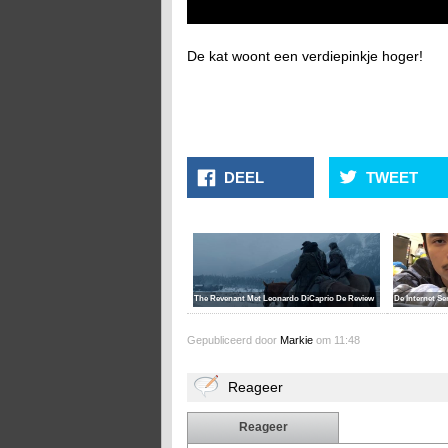
De kat woont een verdiepinkje hoger!
DEEL
TWEET
The Revenant Met Leonardo DiCaprio De Review
De Internet Se
Gepubliceerd door
Markie
om 11:48
Reageer
Reageer