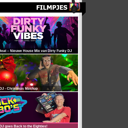
Heat – Nieuwe House Mix van Dirty Funky DJ
 DJ - Christmas Mashup
DJ goes Back to the Eighties!