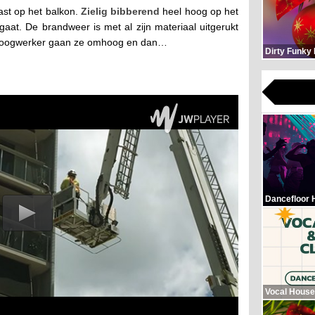
vast op het balkon.
Zielig bibberend
heel hoog op het
gaat. De brandweer is met al zijn materiaal uitgerukt
 hoogwerker gaan ze omhoog en dan…
Dirty Funky
Dancefloor 
Vocal House