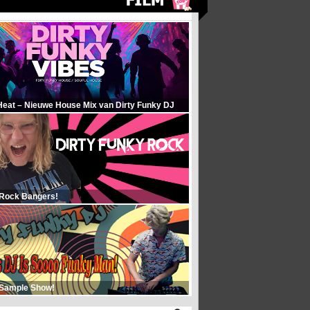
Heat – Nieuwe House Mix van Dirty Funky DJ
 Rock Bangers!
 Sample Show!