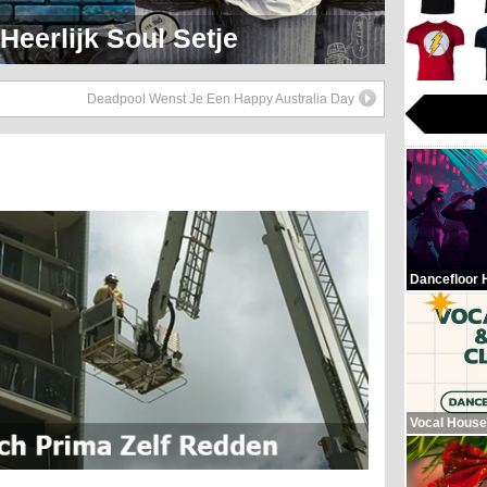
eerlijk Soul Setje
Deadpool Wenst Je Een Happy Australia Day
Dancefloor 
Vocal House