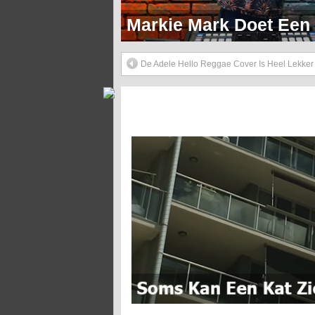
Markie Mark Doet Een H
De Adele Hello Reggae Cover Is Heel Lekker
Soms Kan Een Kat Zich Prima Zelf Redden