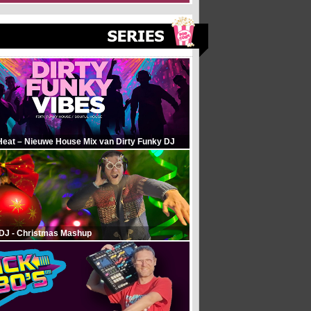
Heat – Nieuwe House Mix van Dirty Funky DJ
 DJ - Christmas Mashup