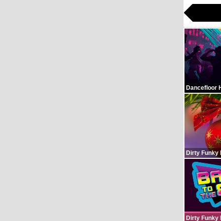
Dancefloor 
Dirty Funky
Dirty Funky 