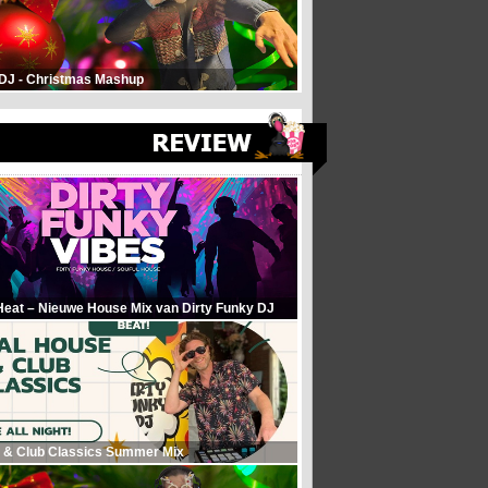
 DJ - Christmas Mashup
Heat – Nieuwe House Mix van Dirty Funky DJ
 & Club Classics Summer Mix