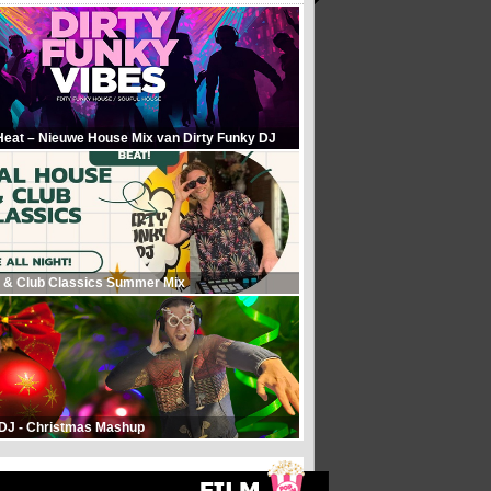
Heat – Nieuwe House Mix van Dirty Funky DJ
 & Club Classics Summer Mix
 DJ - Christmas Mashup