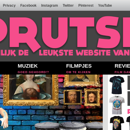
Privacy
Facebook
Instagram
Twitter
Pinterest
YouTube
MUZIEK
FILMPJES
REVI
GOED GEHOORD!?
OM TE KIJKEN
FILM GA