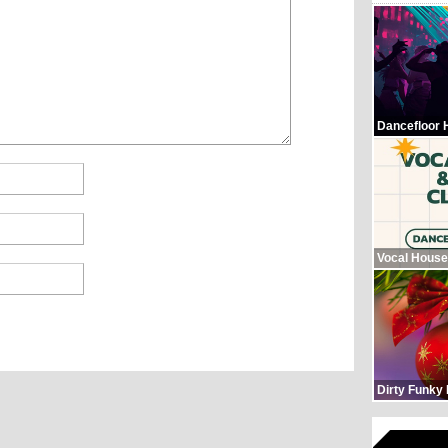
Dancefloor 
Vocal House
Dirty Funky