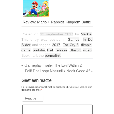
Review: Mario + Rabbids Kingdom Battle
Posted on
13 september 2017
by
Markie
.
This entry was posted in
Games
,
In De
Slider
and tagged
2017
,
Far Cry 5
,
filmpje
,
game
,
prutsfm
,
Ps4
,
release
,
Ubisoft
,
video
.
Bookmark the
permalink
.
«
Gameplay Trailer The Evil Within 2
Fail! Dat Loopt Natuurlijk Nooit Goed Af
»
Geef een reactie
Het e-mailadres wordt niet gepubliceerd.
Vereiste velden zijn
gemarkeerd met
*
Reactie