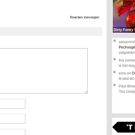
1.132 x bekeken
Reacties toevoegen
Dirty Funky
aasacnrxl
Pechvoge
zidqolhfc
Ina zuma
is het mog
ezra
on
D
ik wist dit 
Paul Bro
You comple