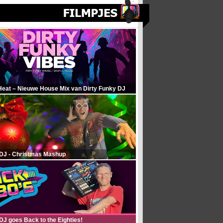
Heat – Nieuwe House Mix van Dirty Funky DJ
 DJ - Christmas Mashup
DJ goes Back to the Eighties!