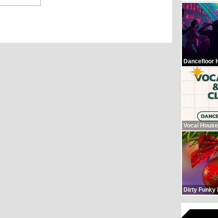
Dancefloor 
Vocal House
Dirty Funky