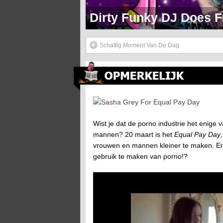
Markie Mark Doet Een H
Schattig Moment Van De Dag
Sasha Grey For Equal Pay Day
Wist je dat de porno industrie het enig
mannen? 20 maart is het
Equal Pay Day
vrouwen en mannen kleiner te maken. En
gebruik te maken van porno!?