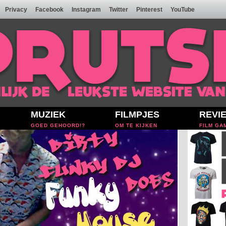
Privacy
Facebook
Instagram
Twitter
Pinterest
YouTube
MUZIEK
FILMPJES
REVI
GOED GEHOORD!?
OM TE KIJKEN
FILM GA