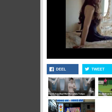
DEEL
TWEET
Een Robot-Slaaf Met Menselijke Trekjes
Als Je Moet Da