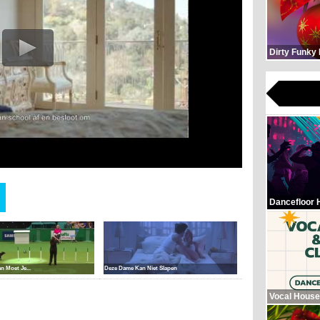
Dirty Funky
Dancefloor 
n Moet Je...
Deze Dame Kan Niet Slapen
Vocal House