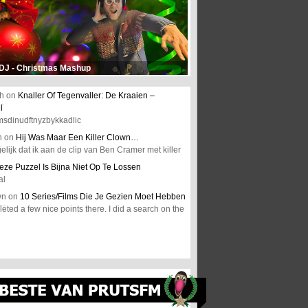
 DJ - Christmas Mashup
h
on
Knaller Of Tegenvaller: De Kraaien –
l
msdinudftnyzbykkadlic
n
on
Hij Was Maar Een Killer Clown…
elijk dat ik aan de clip van Ben Cramer met killer
eze Puzzel Is Bijna Niet Op Te Lossen
al
wn
on
10 Series/Films Die Je Gezien Moet Hebben
ted a few nice points there. I did a search on the