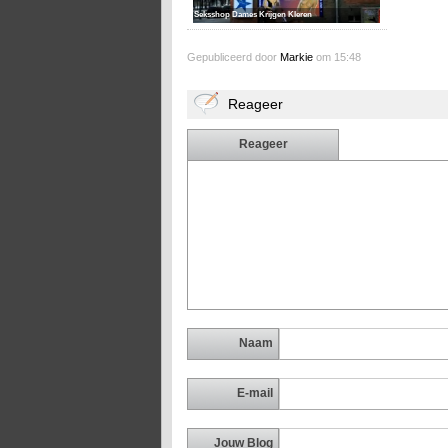
Seksshop Dames Krijgen Kleren
Gepubliceerd door
Markie
om 15:48
Reageer
Reageer
Naam
E-mail
Jouw Blog