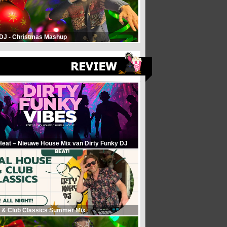
 DJ - Christmas Mashup
Heat – Nieuwe House Mix van Dirty Funky DJ
 & Club Classics Summer Mix