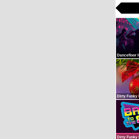
Dancefloor 
Dirty Funky
Dirty Funky 