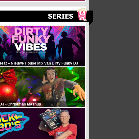
Heat – Nieuwe House Mix van Dirty Funky DJ
 DJ - Christmas Mashup