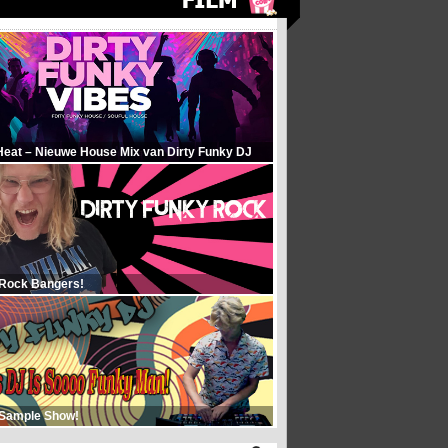
Heat – Nieuwe House Mix van Dirty Funky DJ
 Rock Bangers!
 Sample Show!