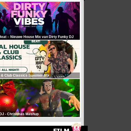
Heat – Nieuwe House Mix van Dirty Funky DJ
 & Club Classics Summer Mix
 DJ - Christmas Mashup