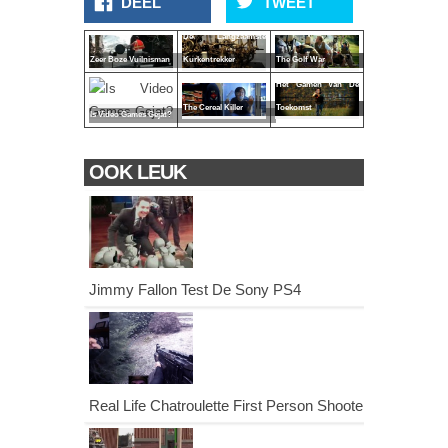
DEEL
TWEET
De Langzaamste
The Golf War
Zeer Boze Vuilnisman
Kurkentrekker
Het Gamen Van De
The Cereal Killer
Toekomst
Is Video Games Gejat?
OOK LEUK
Jimmy Fallon Test De Sony PS4
Real Life Chatroulette First Person Shooter