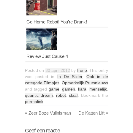
Go Home Robot! You’re Drunk!
Review Just Cause 4
Posted on
30 april 2012
by
Irene
. This entry
was posted in
In De Slider
,
Ook in de
categorie Filmpjes
,
Opmerkelijk Prutsnieuws
and tagged
game
,
gamen
,
kara
,
menselijk
,
quantic dream
,
robot
,
slaaf
. Bookmark the
permalink
.
«
Zeer Boze Vuilnisman
De Katten Lift
»
Geef een reactie