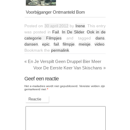
Voorbijganger Ontmanteld Bom
Posted on
30 april 2012
by
Irene
. This entry
was posted in
Fail
,
In De Slider
,
Ook in de
categorie Filmpjes
and tagged
dans
,
dansen
,
epic
,
fail
,
filmpje
,
meisje
,
video
.
Bookmark the
permalink
.
«
En Je Verspilt Geen Druppel Bier Meer
Voor De Eerste Keer Van Skischans
»
Geef een reactie
Het e-mailadres wordt niet gepubliceerd.
Vereiste velden zijn
gemarkeerd met
*
Reactie