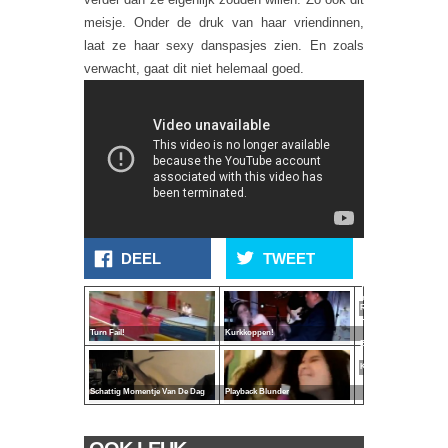
meisje. Onder de druk van haar vriendinnen,
laat ze haar sexy danspasjes zien. En zoals
verwacht, gaat dit niet helemaal goed.
Bruid
DEEL
TWEET
Advertentie
Staat
Versus
In
Realiteit
Haar
Turn Fail!
Kurkkoppen!
Blote
Kont
Schattig Momentje Van De Dag
Playback Blunder