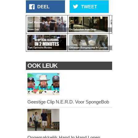
DEEL
TWEET
Toffe
Advertentie
Parodieën
Geef Mensen Een iPhone 5 En Ze
Doen Gek
De Gebroken Imac Grap
Tien Optische Illusies
Olifanten Bungeejump In Londen
OOK LEUK
Geestige Clip N.E.R.D. Voor SpongeBob
Ongemakkelijk Hand In Hand Lopen