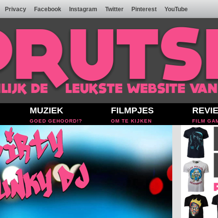
Privacy
Facebook
Instagram
Twitter
Pinterest
YouTube
MUZIEK
FILMPJES
REVI
GOED GEHOORD!?
OM TE KIJKEN
FILM GA