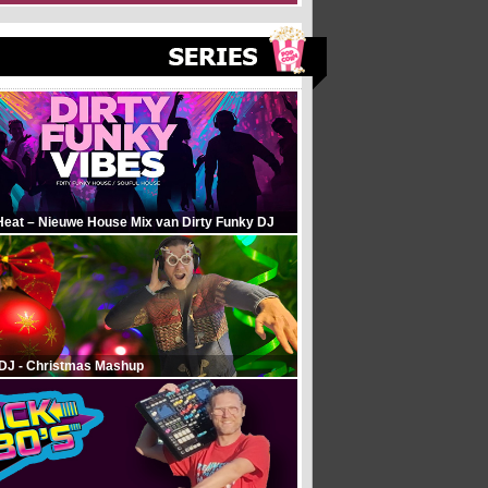
Heat – Nieuwe House Mix van Dirty Funky DJ
 DJ - Christmas Mashup