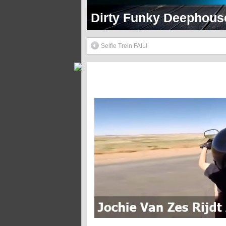
Dirty Funky 90's Hip 
Selfie Trein FAIL!
Jochie Van Zes Rijdt Al Op Een Harley