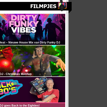
Heat – Nieuwe House Mix van Dirty Funky DJ
 DJ - Christmas Mashup
DJ goes Back to the Eighties!