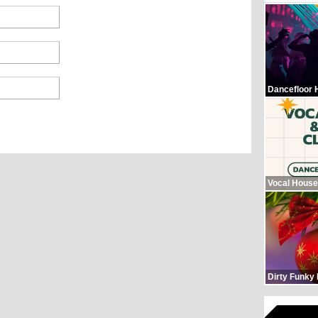
Dancefloor 
Vocal House
Dirty Funky