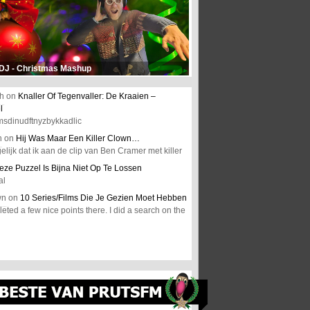
 DJ - Christmas Mashup
h
on
Knaller Of Tegenvaller: De Kraaien –
l
msdinudftnyzbykkadlic
n
on
Hij Was Maar Een Killer Clown…
elijk dat ik aan de clip van Ben Cramer met killer
eze Puzzel Is Bijna Niet Op Te Lossen
al
wn
on
10 Series/Films Die Je Gezien Moet Hebben
ted a few nice points there. I did a search on the