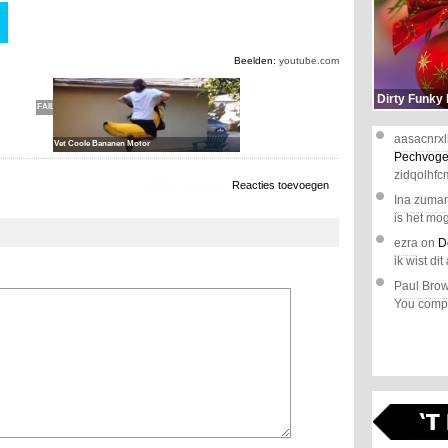
Bikini
Babe
Beelden:
youtube.com
Motor
Wash
Dirty Funky
FAIL!
aasacnrxl
Vet Coole Bananen Motor
Pechvoge
zidqolhfc
1.392 x bekeken
Reacties toevoegen
Ina zuma
is het mog
ezra
on
D
ik wist dit 
Paul Bro
You comple