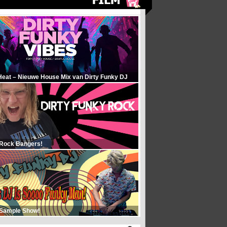
Heat – Nieuwe House Mix van Dirty Funky DJ
 Rock Bangers!
 Sample Show!