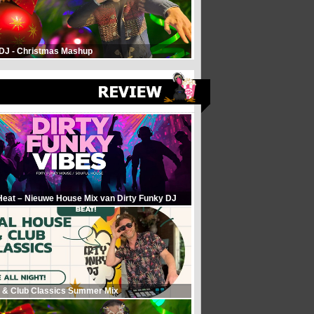
 DJ - Christmas Mashup
Heat – Nieuwe House Mix van Dirty Funky DJ
 & Club Classics Summer Mix