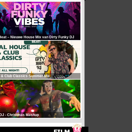
Heat – Nieuwe House Mix van Dirty Funky DJ
 & Club Classics Summer Mix
 DJ - Christmas Mashup