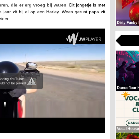
ren, die er erg vroeg bij waren.
Dit jongetje is met
 jaar zit hij al op een Harley. Wees gerust papa zit
eiden.
Dirty Funky
loading YouTube:
uld not be played
Dancefloor 
Vocal House