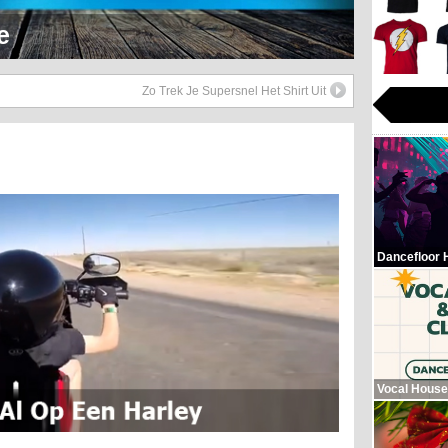
Hop Beats
Zo Trek Je Supersnel Het Shirt Uit
Dancefloor 
Vocal House