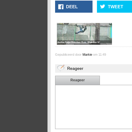
DEEL
TWEET
Jochie Helpt Dronken Rus...Wait For It!
Gepubliceerd door
Markie
om 11:49
Reageer
Reageer