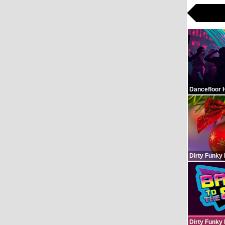
Dancefloor 
Dirty Funky
Dirty Funky 