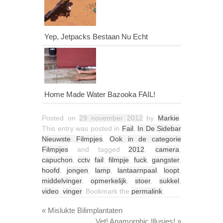
Yep, Jetpacks Bestaan Nu Echt
Home Made Water Bazooka FAIL!
Posted on
29 november 2012
by
Markie
.
This entry was posted in
Fail
,
In De Sidebar
Nieuwste Filmpjes
,
Ook in de categorie
Filmpjes
and tagged
2012
,
camera
,
capuchon
,
cctv
,
fail
,
filmpje
,
fuck
,
gangster
,
hoofd
,
jongen
,
lamp
,
lantaarnpaal
,
loopt
,
middelvinger
,
opmerkelijk
,
stoer
,
sukkel
,
video
,
vinger
. Bookmark the
permalink
.
«
Mislukte Bilimplantaten
Vet! Anamorphic Illusies!
»