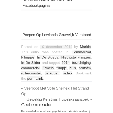
Facebookpagina
Poepen Op Lowlands Gruwelijk Verstoord
Posted on
10 december 2014
by
Markie
.
This entry was posted in
Commercial
,
Filmpjes
,
In De Sidebar Nieuwste Filmpjes
,
In De Slider
and tagged
2014
,
bezichtiging
,
commercial
,
Ermelo
,
filmpje
,
huis
,
prutsfm
,
rollercoaster
,
verkopen
,
video
. Bookmark
the
permalink
.
«
Veerboot Met Volle Snelheid Het Strand
Op
Geweldig Kerstmis Huwelijksaanzoek
»
Geef een reactie
Het e-mailadres wordt niet gepubliceerd.
Vereiste velden zijn