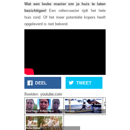
Wat een leuke manier om je huis te laten
bezichtigen!
Een rollercoaster rijdt het hele
huis rond. Of het meer potentiële kopers heeft
opgeleverd is niet bekend.
DEEL
TWEET
Cool! Het
Beelden:
youtube.com
Rollercoaster
Kostuum!
Nieuwe Evian Dansende Babies
First Person Rollercoaster
Reclame
Roller Babies