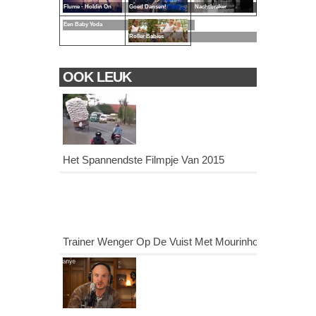
Flume - Holdin On
Goed Dansen!
Nachtbraker
Een Baby Yoda
Roller Babies
OOK LEUK
Het Spannendste Filmpje Van 2015
Trainer Wenger Op De Vuist Met Mourinho