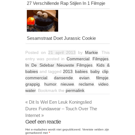
27 Verschillende Rap Stijlen In 1 Filmpje
Sesamstraat Doet Jurassic Cookie
Posted on
21 april 2013
by
Markie
. This
entry was posted in
Commercial
,
Filmpjes
,
In De Sidebar Nieuwste Filmpjes
,
Kids &
babies
and tagged
2013
,
babies
,
baby
,
clip
,
commercial
,
dansende
,
evian
,
filmpje
,
grappig
,
humor
,
nieuwe
,
reclame
,
video
,
water
. Bookmark the
permalink
.
«
Dit Is Wel Een Leuk Koningslied
Durex Fundawear – Touch Over The
Internet
»
Geef een reactie
Het e-mailadres wordt niet gepubliceerd.
Vereiste velden zijn
gemarkeerd met
*