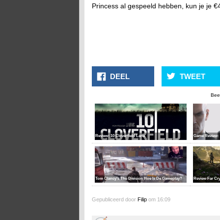
Princess al gespeeld hebben, kun je je 
DEEL
TWEET
Bee
Review: 10 Cloverfield Lane
Game Review: 
Tom Clancy's The Division Hoe Is De Gameplay?
Review Far Cry
Gepubliceerd door
Filip
om 16:09