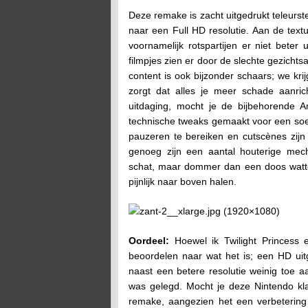
Deze remake is zacht uitgedrukt teleurst
naar een Full HD resolutie. Aan de textu
voornamelijk rotspartijen er niet beter
filmpjes zien er door de slechte gezichts
content is ook bijzonder schaars; we kr
zorgt dat alles je meer schade aanric
uitdaging, mocht je de bijbehorende A
technische tweaks gemaakt voor een soep
pauzeren te bereiken en cutscènes zij
genoeg zijn een aantal houterige mec
schat, maar dommer dan een doos wattens
pijnlijk naar boven halen.
Oordeel:
Hoewel ik Twilight Princess 
beoordelen naar wat het is; een HD ui
naast een betere resolutie weinig toe 
was gelegd. Mocht je deze Nintendo kl
remake, aangezien het een verbetering 