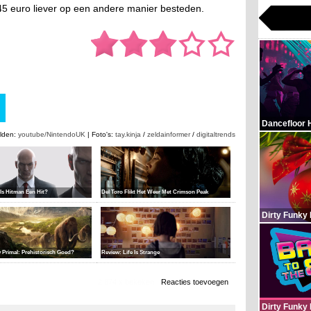
€45 euro liever op een andere manier besteden.
Dancefloor 
lden:
youtube/NintendoUK
| Foto's:
tay.kinja
/
zeldainformer
/
digitaltrends
Is Hitman Een Hit?
Del Toro Flikt Het Weer Met Crimson Peak
Dirty Funky
 Primal: Prehistorisch Goed?
Review: Life Is Strange
2.874 x bekeken
Reacties toevoegen
Dirty Funky 