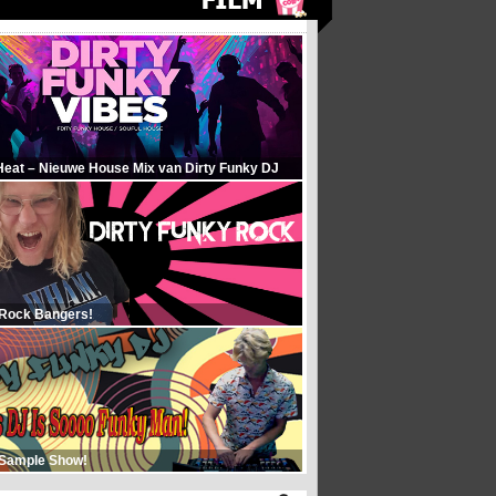
Heat – Nieuwe House Mix van Dirty Funky DJ
 Rock Bangers!
 Sample Show!