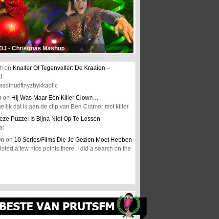
 DJ - Christmas Mashup
h
on
Knaller Of Tegenvaller: De Kraaien –
l
msdinudftnyzbykkadlic
n
on
Hij Was Maar Een Killer Clown…
elijk dat ik aan de clip van Ben Cramer met killer
eze Puzzel Is Bijna Niet Op Te Lossen
al
wn
on
10 Series/Films Die Je Gezien Moet Hebben
ted a few nice points there. I did a search on the