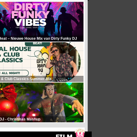
Heat – Nieuwe House Mix van Dirty Funky DJ
 & Club Classics Summer Mix
 DJ - Christmas Mashup