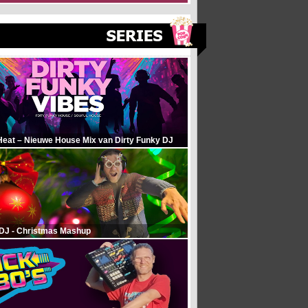
Heat – Nieuwe House Mix van Dirty Funky DJ
 DJ - Christmas Mashup