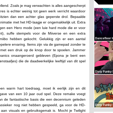
ellend. Zoals je mag verwachten is alles aangescherpt
res is echter weinig tot geen werk verricht waardoor
 uitzien dan een achter glas geperste drol. Bepaalde
animatie met het HD-laagje er ongemakkelijk uit. Extra
ijgen een Hero mode (een luie hard mode die er voor
ht), suffe stempels voor de Miiverse en een extra
Dancefloor 
miibo hebben gekocht. Gelukkig zijn er een aantal
elere ervaring. Items zijn via de gamepad zonder te
n met een druk op de knop door te spoelen. Jammer
hanics onaangeroerd gebleven (Epona je bent een
taafjes) die de daadwerkelijke leeftijd van dit spel
Dirty Funky
een warm hart toedraag, moet ik eerlijk zijn en dit
tgave van een 10 jaar oud spel. Deze remake voegt
aan de fantastische basis die een decennium geleden
assieker nog niet hebben gespeeld, ga voor de HD-
Dirty Funky
aan visuals en gebruiksgemak is. Mocht je Twilight