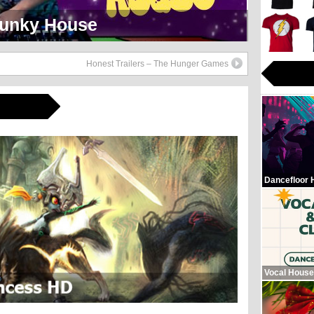
eerlijk Soul Setje
Honest Trailers – The Hunger Games
Dancefloor 
Vocal House