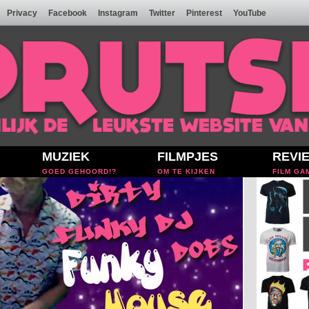
Privacy
Facebook
Instagram
Twitter
Pinterest
YouTube
MUZIEK
FILMPJES
REVI
GOED GEHOORD!?
OM TE KIJKEN
FILM GA