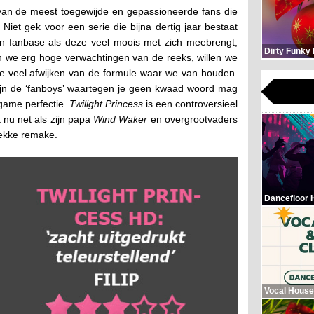
van de meest toegewijde en gepassioneerde fans die
iet gek voor een serie die bijna dertig jaar bestaat
 een fanbase als deze veel moois met zich meebrengt,
Dirty Funky
n we erg hoge verwachtingen van de reeks, willen we
te veel afwijken van de formule waar we van houden.
ijn de ‘fanboys’ waartegen je geen kwaad woord mag
ogame perfectie.
Twilight Princess
is een controversieel
 nu net als zijn papa
Wind Waker
en overgrootvaders
ekke remake.
Dancefloor 
Vocal House