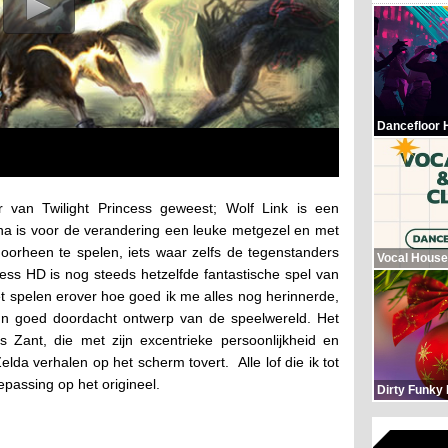
Dancefloor 
r van Twilight Princess geweest; Wolf Link is een
na is voor de verandering een leuke metgezel en met
orheen te spelen, iets waar zelfs de tegenstanders
Vocal House
cess HD is nog steeds hetzelfde fantastische spel van
et spelen erover hoe goed ik me alles nog herinnerde,
en goed doordacht ontwerp van de speelwereld. Het
s Zant, die met zijn excentrieke persoonlijkheid en
a verhalen op het scherm tovert. Alle lof die ik tot
epassing op het origineel.
Dirty Funky