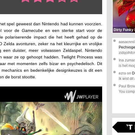
or het spel geweest dan Nintendo had kunnen voorzien.
Dirty Funky
pel voor de
Gamecube
en een sterke start voor de
s de polariserende impact die het heeft gehad op de
aasacnrxl
Zelda avonturen, zeker na het kleurrijke en vrolijke
Pechvoge
 een duister, meer volwassen Zeldaspel. Nintendo
zidqolhfc
en waar ze op gehoopt hadden. Twilight Princess was
Ina zuma
maar met momenten zelfs bizar en psychedelisch. Dit
is het mog
echanics en bedenkelijke designkeuzes is dit een
ezra
on
D
en de borst stootte.
ik wist dit 
Paul Bro
You comple