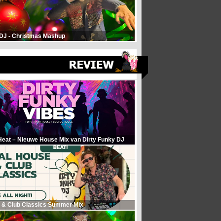
 DJ - Christmas Mashup
Heat – Nieuwe House Mix van Dirty Funky DJ
 & Club Classics Summer Mix