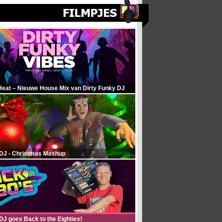
Heat – Nieuwe House Mix van Dirty Funky DJ
 DJ - Christmas Mashup
DJ goes Back to the Eighties!