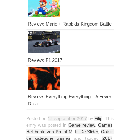
Review: Mario + Rabbids Kingdom Battle
Review: F1 2017
Review: Everything Everything – A Fever
Drea...
Posted on
13 september 2017
by
Filip
. This
entry was posted in
Game review
,
Games
,
Het beste van PrutsFM
,
In De Slider
,
Ook in
de categorie games
and tagged
2017
,