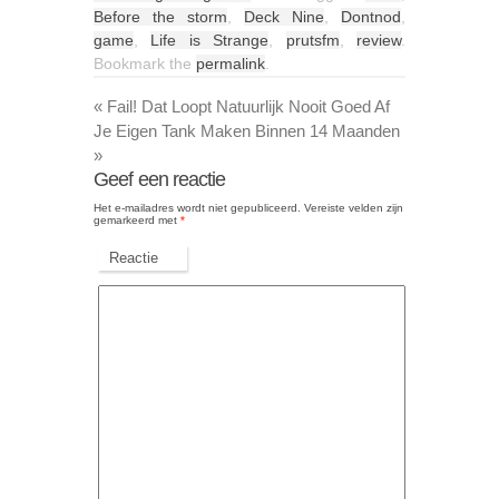
Before the storm
,
Deck Nine
,
Dontnod
,
game
,
Life is Strange
,
prutsfm
,
review
.
Bookmark the
permalink
.
«
Fail! Dat Loopt Natuurlijk Nooit Goed Af
Je Eigen Tank Maken Binnen 14 Maanden
»
Geef een reactie
Het e-mailadres wordt niet gepubliceerd.
Vereiste velden zijn
gemarkeerd met
*
Reactie