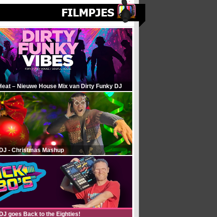
Heat – Nieuwe House Mix van Dirty Funky DJ
 DJ - Christmas Mashup
DJ goes Back to the Eighties!