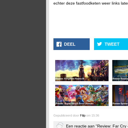
echter deze fastfoodketen weer links late
DEEL
TWEET
Review: Kingdom Hearts III
Review Residen
Review: Super Smash Bros Ultimate
Review Spider
Gepubliceerd door
Filip
om 15:36
Een reactie aan “Review: Far Cr