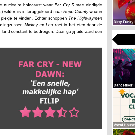
de nucleaire holocaust waar
Far Cry 5
mee eindigde
e) wildernis is teruggekeerd naar
Hope County
waarin
 plekje te vinden. Echter schoppen
The Highwaymen
Dirty Funky
eelingzussen
Mickey
en
Lou
roet in het eten door de
 land constant te bedreigen. Daar ga jij uiteraard een
Dancefloor 
Vocal House