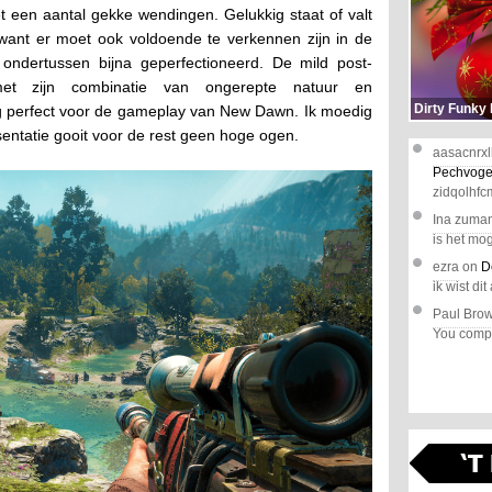
t een aantal gekke wendingen. Gelukkig staat of valt
 want er moet ook voldoende te verkennen zijn in de
 ondertussen bijna geperfectioneerd. De mild post-
 met zijn combinatie van ongerepte natuur en
Dirty Funky
 perfect voor de gameplay van New Dawn. Ik moedig
sentatie gooit voor de rest geen hoge ogen.
aasacnrxl
Pechvoge
zidqolhfc
Ina zuma
is het mog
ezra
on
D
ik wist dit 
Paul Bro
You comple