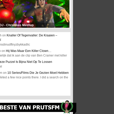
 DJ - Christmas Mashup
h
on
Knaller Of Tegenvaller: De Kraaien –
l
msdinudftnyzbykkadlic
n
on
Hij Was Maar Een Killer Clown…
elijk dat ik aan de clip van Ben Cramer met killer
eze Puzzel Is Bijna Niet Op Te Lossen
al
wn
on
10 Series/Films Die Je Gezien Moet Hebben
ted a few nice points there. I did a search on the