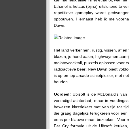
kan namelijk alleen met ethanol, wat het
Ethanol is helaas (bijna) uitsluitend te ve
repetitieve gameplay wordt gedwongen
opbouwen. Hiernaast heb ik me voorna
Dawn.
Het land verkennen, rustig, vissen, af e
blazen, je hond aaien, highwaymen aanrij
molotovcocktail, puzzels oplossen voor e
radioactieve beer; New Dawn biedt voldo
is op en top arcade-schietplezier, met n
houden.
Oordeel:
Ubisoft is de McDonald’s van 
verzadigd achterlaat, maar in voedingss
bewezen klassiekers met van tijd tot ti
die graag dagelijks terugkeren voor een 
eens per blauwe maan bezoeken. Voor mij 
Far Cry formule uit de Uibsoft keuken