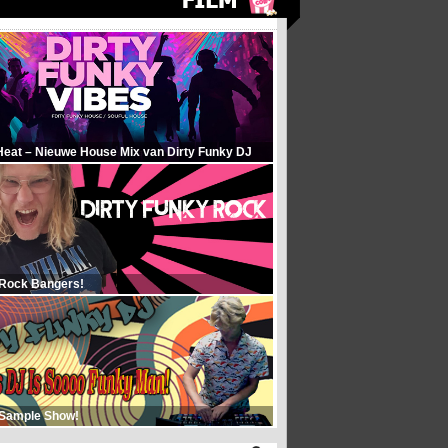
Heat – Nieuwe House Mix van Dirty Funky DJ
 Rock Bangers!
 Sample Show!