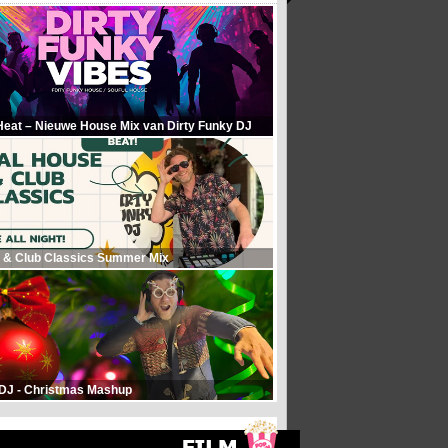
Heat – Nieuwe House Mix van Dirty Funky DJ
 & Club Classics Summer Mix
 DJ - Christmas Mashup