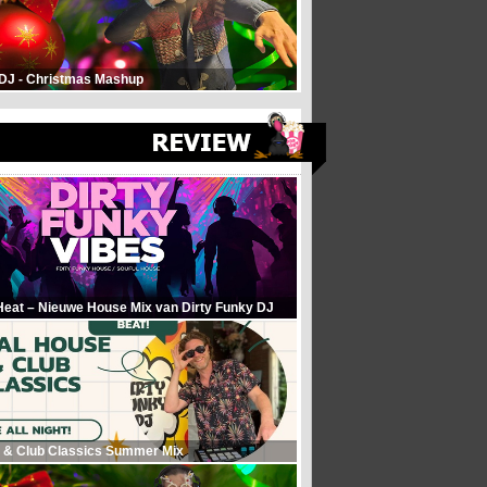
 DJ - Christmas Mashup
Heat – Nieuwe House Mix van Dirty Funky DJ
 & Club Classics Summer Mix