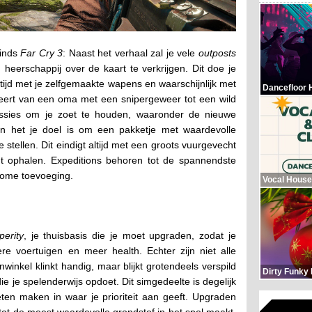
sinds
Far Cry 3
: Naast het verhaal zal je vele
outposts
eerschappij over de kaart te verkrijgen. Dit doe je
ltijd met je zelfgemaakte wapens en waarschijnlijk met
Dancefloor 
eert van een oma met een snipergeweer tot een wild
 missies om je zoet te houden, waaronder de nieuwe
arin het je doel is om een pakketje met waardevolle
e stellen. Dit eindigt altijd met een groots vuurgevecht
omt ophalen. Expeditions behoren tot de spannendste
ome toevoeging.
Vocal House
perity
, je thuisbasis die je moet upgraden, zodat je
ere voertuigen en meer health. Echter zijn niet alle
winkel klinkt handig, maar blijkt grotendeels verspild
Dirty Funky
ie je spelenderwijs opdoet. Dit simgedeelte is degelijk
eten maken in waar je prioriteit aan geeft. Upgraden