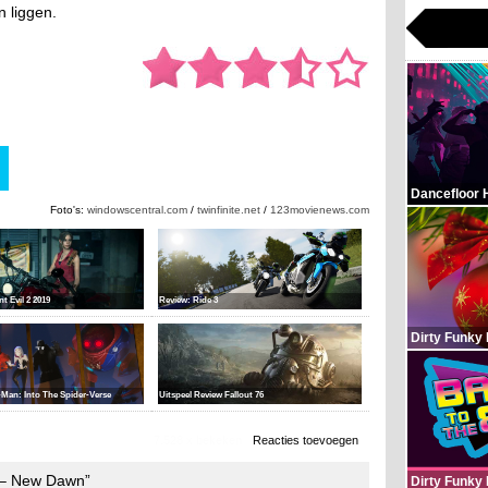
n liggen.
Dancefloor 
Foto's:
windowscentral.com
/
twinfinite.net
/
123movienews.com
t Evil 2 2019
Review: Ride 3
Dirty Funky
-Man: Into The Spider-Verse
Uitspeel Review Fallout 76
7.528 x bekeken
Reacties toevoegen
y – New Dawn”
Dirty Funky 