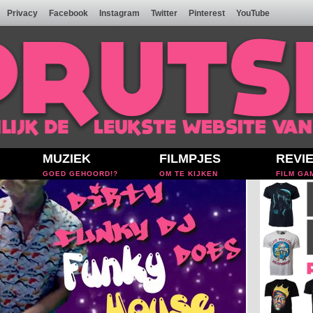
Privacy
Facebook
Instagram
Twitter
Pinterest
YouTube
MUZIEK
FILMPJES
REVI
GOED GEHOORD!?
OM TE KIJKEN
FILM GA