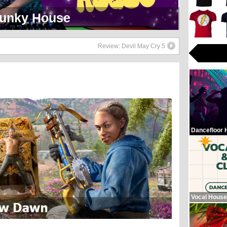
eerlijk Soul Setje
Review: Devil May Cry 5
Dancefloor 
Vocal House