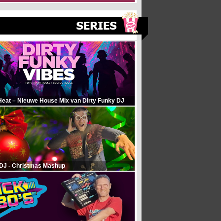
Heat – Nieuwe House Mix van Dirty Funky DJ
 DJ - Christmas Mashup