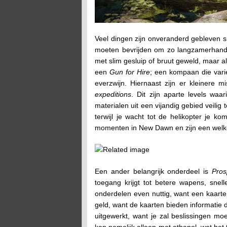
Veel dingen zijn onveranderd gebleven 
moeten bevrijden om zo langzamerhand h
met slim gesluip of bruut geweld, maar a
een
Gun for Hire
; een kompaan die vari
everzwijn. Hiernaast zijn er kleinere
expeditions
. Dit zijn aparte levels wa
materialen uit een vijandig gebied veilig t
terwijl je wacht tot de helikopter je k
momenten in New Dawn en zijn een welk
Een ander belangrijk onderdeel is
Pros
toegang krijgt tot betere wapens, snell
onderdelen even nuttig, want een kaarten
geld, want de kaarten bieden informatie d
uitgewerkt, want je zal beslissingen mo