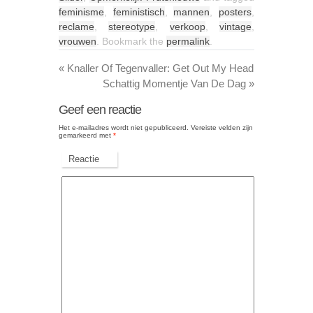
feminisme
,
feministisch
,
mannen
,
posters
,
reclame
,
stereotype
,
verkoop
,
vintage
,
vrouwen
. Bookmark the
permalink
.
«
Knaller Of Tegenvaller: Get Out My Head
Schattig Momentje Van De Dag
»
Geef een reactie
Het e-mailadres wordt niet gepubliceerd.
Vereiste velden zijn
gemarkeerd met
*
Reactie