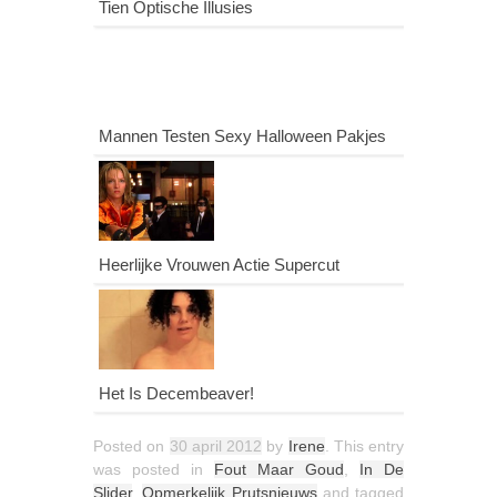
Tien Optische Illusies
Mannen Testen Sexy Halloween Pakjes
Heerlijke Vrouwen Actie Supercut
Het Is Decembeaver!
Posted on
30 april 2012
by
Irene
. This entry
was posted in
Fout Maar Goud
,
In De
Slider
,
Opmerkelijk Prutsnieuws
and tagged