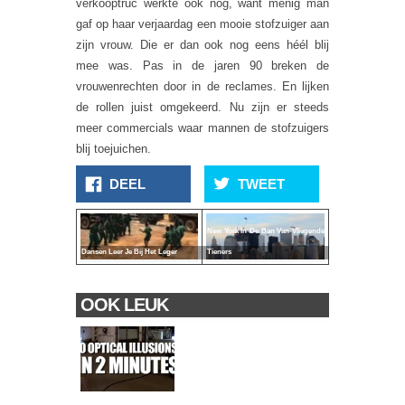
verkooptruc werkte ook nog, want menig man
gaf op haar verjaardag een mooie stofzuiger aan
zijn vrouw. Die er dan ook nog eens héél blij
mee was. Pas in de jaren 90 breken de
vrouwenrechten door in de reclames. En lijken
de rollen juist omgekeerd. Nu zijn er steeds
meer commercials waar mannen de stofzuigers
blij toejuichen.
DEEL
TWEET
New York In De Ban Van Vliegende
Dansen Leer Je Bij Het Leger
Tieners
OOK LEUK