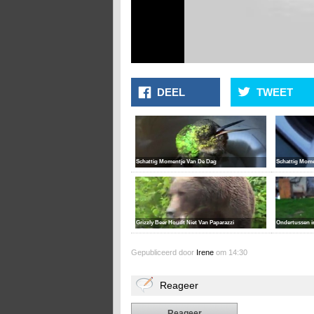
DEEL
TWEET
Schattig Momentje Van De Dag
Schattig Mome
Grizzly Beer Houdt Niet Van Paparazzi
Ondertussen in
Gepubliceerd door
Irene
om 14:30
Reageer
Reageer