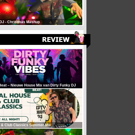
 DJ - Christmas Mashup
Heat – Nieuwe House Mix van Dirty Funky DJ
 & Club Classics Summer Mix