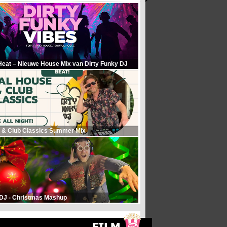
Heat – Nieuwe House Mix van Dirty Funky DJ
 & Club Classics Summer Mix
 DJ - Christmas Mashup