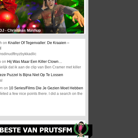
 DJ - Christmas Mashup
h
on
Knaller Of Tegenvaller: De Kraaien –
l
msdinudftnyzbykkadlic
n
on
Hij Was Maar Een Killer Clown…
elijk dat ik aan de clip van Ben Cramer met killer
eze Puzzel Is Bijna Niet Op Te Lossen
al
wn
on
10 Series/Films Die Je Gezien Moet Hebben
ted a few nice points there. I did a search on the