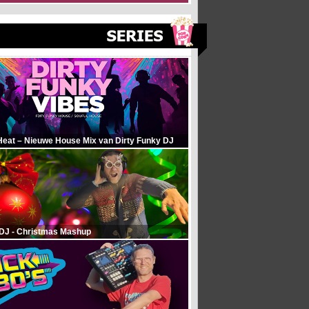
Heat – Nieuwe House Mix van Dirty Funky DJ
 DJ - Christmas Mashup