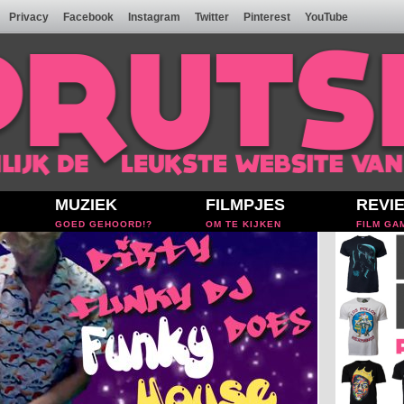
Privacy
Facebook
Instagram
Twitter
Pinterest
YouTube
MUZIEK
FILMPJES
REVI
GOED GEHOORD!?
OM TE KIJKEN
FILM GA