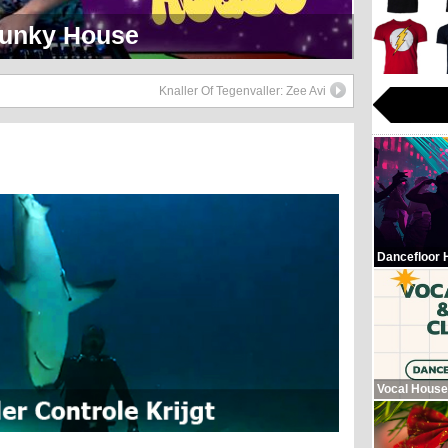
eerlijk Soul Setje
Knaller Of Tegenvaller: Zee Avi
Dancefloor 
Vocal House