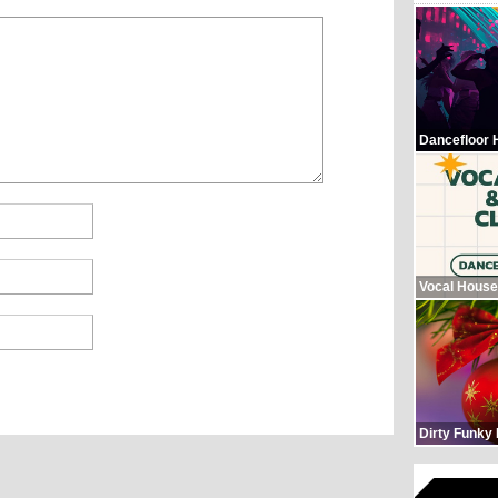
Dancefloor 
Vocal House
Dirty Funky