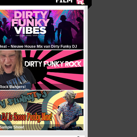
Heat – Nieuwe House Mix van Dirty Funky DJ
 Rock Bangers!
 Sample Show!