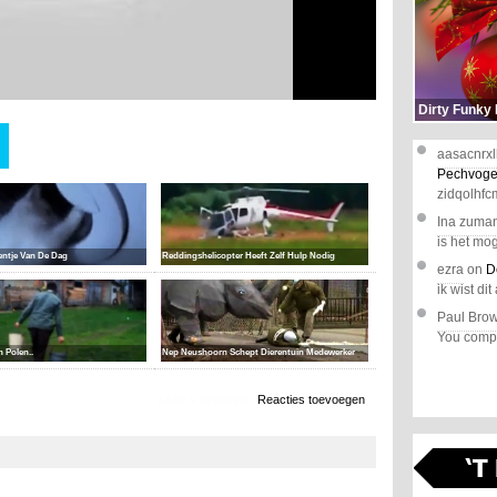
Dirty Funky
aasacnrxl
Pechvoge
zidqolhfc
Ina zuma
is het mog
ntje Van De Dag
Reddingshelicopter Heeft Zelf Hulp Nodig
ezra
on
D
ik wist dit 
Paul Bro
You comple
 Polen..
Nep Neushoorn Schept Dierentuin Medewerker
1.666 x bekeken
Reacties toevoegen