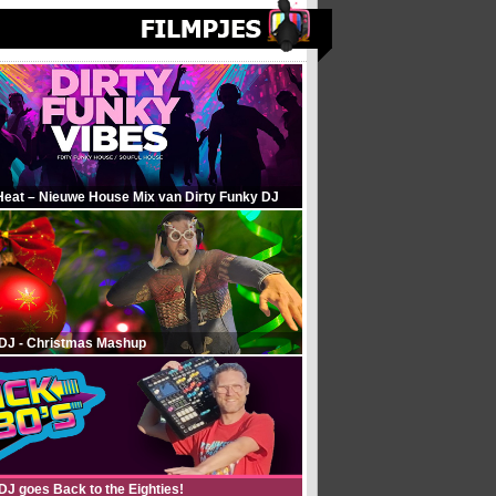
Heat – Nieuwe House Mix van Dirty Funky DJ
 DJ - Christmas Mashup
DJ goes Back to the Eighties!