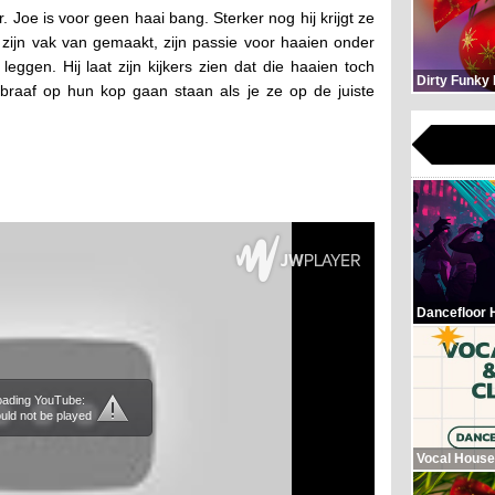
 Joe is voor geen haai bang. Sterker nog hij krijgt ze
zijn vak van gemaakt, zijn passie voor haaien onder
eggen. Hij laat zijn kijkers zien dat die haaien toch
Dirty Funky
die braaf op hun kop gaan staan als je ze op de juiste
Dancefloor 
loading YouTube:
uld not be played
Vocal House