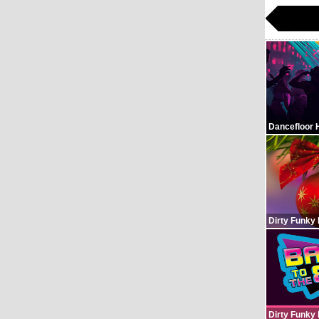
Dancefloor 
Dirty Funky
Dirty Funky 