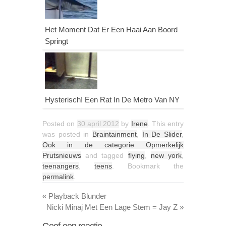
Het Moment Dat Er Een Haai Aan Boord
Springt
Hysterisch! Een Rat In De Metro Van NY
Posted on
30 april 2012
by
Irene
. This entry
was posted in
Braintainment
,
In De Slider
,
Ook in de categorie Opmerkelijk
Prutsnieuws
and tagged
flying
,
new york
,
teenangers
,
teens
. Bookmark the
permalink
.
«
Playback Blunder
Nicki Minaj Met Een Lage Stem = Jay Z
»