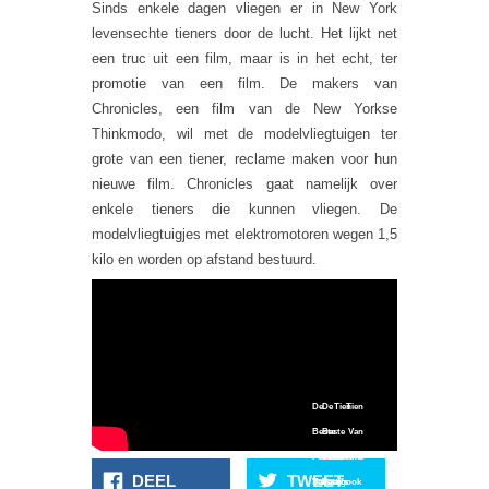
Sinds enkele dagen vliegen er in New York
levensechte tieners door de lucht. Het lijkt net
een truc uit een film, maar is in het echt, ter
promotie van een film. De makers van
Chronicles, een film van de New Yorkse
Thinkmodo, wil met de modelvliegtuigen ter
grote van een tiener, reclame maken voor hun
nieuwe film. Chronicles gaat namelijk over
enkele tieners die kunnen vliegen. De
modelvliegtuigjes met elektromotoren wegen 1,5
kilo en worden op afstand bestuurd.
De Tien
De Tien
Beste
Beste Van
Foto's
PrutsFM's
De Beste
DEEL
TWEET
Van
Schattig
Facebook
Foto's