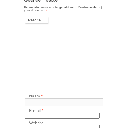
Geef een reactie
Het e-mailadres wordt niet gepubliceerd.
Vereiste velden zijn
gemarkeerd met
*
Reactie
Naam
*
E-mail
*
Website