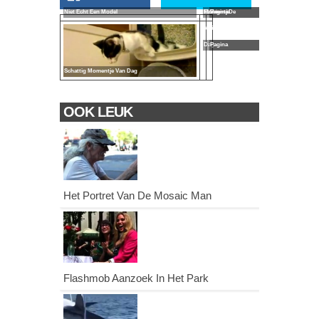
Niet Echt Een Model
Facebook
Momentje
Pagina
Van De
Van De
Facebook
Dag
Pagina
Schattig Momentje Van Dag
OOK LEUK
Het Portret Van De Mosaic Man
Flashmob Aanzoek In Het Park