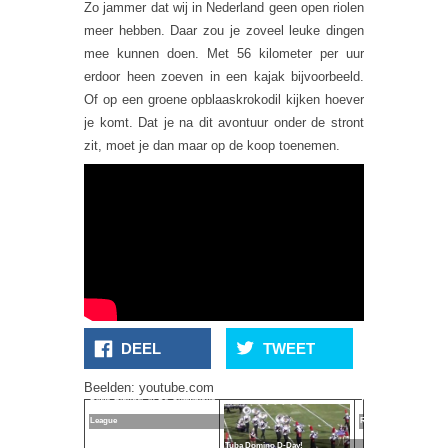
Zo jammer dat wij in Nederland geen open riolen
meer hebben. Daar zou je zoveel leuke dingen
mee kunnen doen. Met 56 kilometer per uur
erdoor heen zoeven in een kajak bijvoorbeeld.
Of op een groene opblaaskrokodil kijken hoever
je komt. Dat je na dit avontuur onder de stront
zit, moet je dan maar op de koop toenemen.
Trainer
DEEL
TWEET
Mourinho
Is Een
Beelden: youtube.com
Dikke Blunder In De Champions
Vervelende
League
Rot Puber
Tuba Domino D-Day!