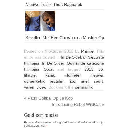
Nieuwe Trailer Thor: Ragnarok
Bevallen Met Een Chewbacca Masker Op
Posted on
4 oktober 2013
by
Markie
. This
entry was posted in
In De Sidebar Nieuwste
Filmpjes
,
In De Slider
,
Ook in de categorie
Filmpjes
,
Sport
and tagged
2013
,
56
,
filmpje
,
kajak
,
kilometer
,
nieuws
,
opmerkelijk
,
prutsfm
,
riool
,
snel
,
sport
,
varen
,
video
. Bookmark the
permalink
.
«
Pats! Golfbal Op Je Kop
Introducing Robot WildCat
»
Geef een reactie
Het e-mailadres wordt niet gepubliceerd.
Vereiste velden zijn
gemarkeerd met
*