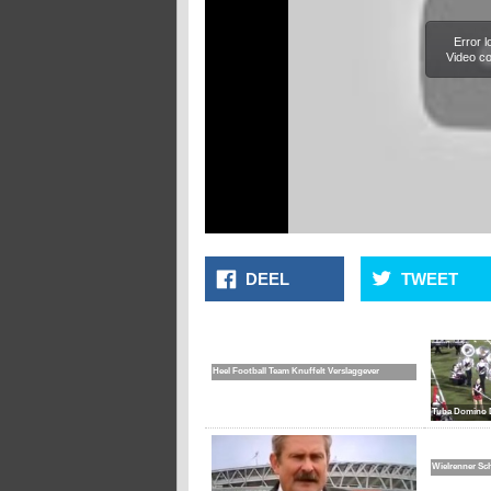
Error 
Video co
DEEL
TWEET
Heel Football Team Knuffelt Verslaggever
Tuba Domino 
Wielrenner Sc