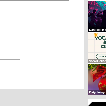
Dancefloor 
Vocal House
Dirty Funky