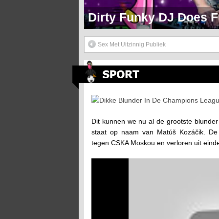
Markie Mark Doet Een H
Sex Met Uitzinnig Publiek
Dikke Blunder In De Champions League
Dit kunnen we nu al de grootste blunde
staat op naam van Matúš Kozáčik. De 
tegen CSKA Moskou en verloren uit einde