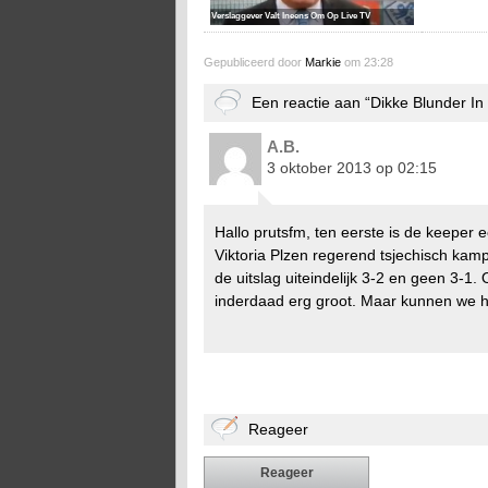
Verslaggever Valt Ineens Om Op Live TV
Gepubliceerd door
Markie
om 23:28
Een reactie aan “Dikke Blunder 
A.B.
3 oktober 2013 op 02:15
Hallo prutsfm, ten eerste is de keeper 
Viktoria Plzen regerend tsjechisch kam
de uitslag uiteindelijk 3-2 en geen 3-1.
inderdaad erg groot. Maar kunnen we hi
Reageer
Reageer