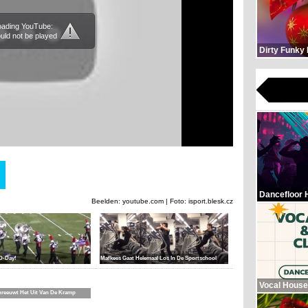
loading YouTube:
uld not be played
Dirty Funky
Dancefloor 
Beelden: youtube.com | Foto: isport.blesk.cz
D-Day!
Mafkees Gaat Helemaal Los In De Sportschool
Vocal House
hreeuwt Het Uit Van De Kramp