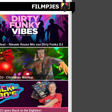
Heat – Nieuwe House Mix van Dirty Funky DJ
 DJ - Christmas Mashup
DJ goes Back to the Eighties!