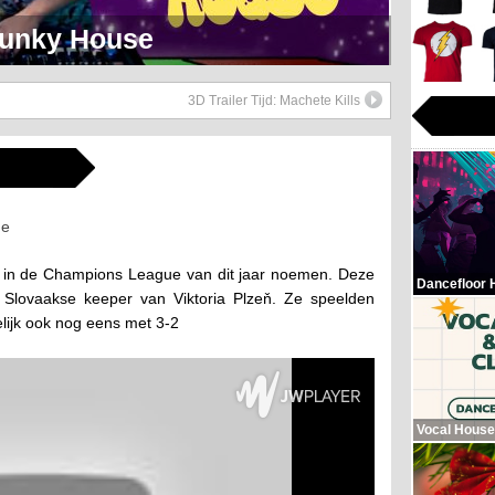
eerlijk Soul Setje
3D Trailer Tijd: Machete Kills
r in de Champions League van dit jaar noemen. Deze
Dancefloor 
Slovaakse keeper van Viktoria Plzeň. Ze speelden
lijk ook nog eens met 3-2
Vocal House