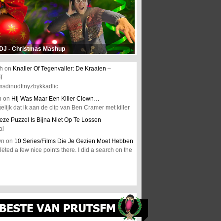
 DJ - Christmas Mashup
h
on
Knaller Of Tegenvaller: De Kraaien –
l
msdinudftnyzbykkadlic
n
on
Hij Was Maar Een Killer Clown…
elijk dat ik aan de clip van Ben Cramer met killer
eze Puzzel Is Bijna Niet Op Te Lossen
al
wn
on
10 Series/Films Die Je Gezien Moet Hebben
ted a few nice points there. I did a search on the