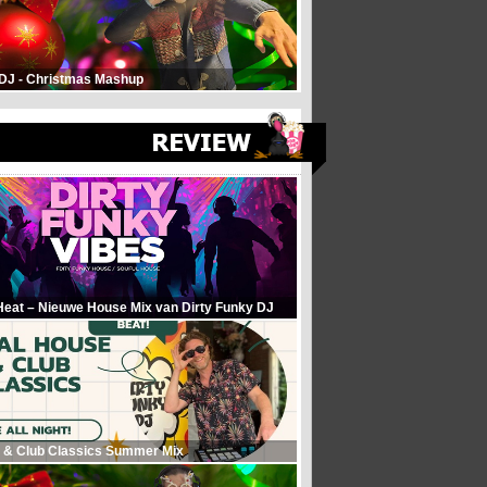
 DJ - Christmas Mashup
Heat – Nieuwe House Mix van Dirty Funky DJ
 & Club Classics Summer Mix