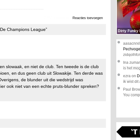
2.057 x bekeken
Reacties toevoegen
In De Champions League”
Dirty Funky
aasacnrxl
Pechvoge
zidqolhfc
Ina zuma
een slowaak, en niet de club. Ten tweede is de club
is het mog
pioen, en dus geen club uit Slowakije. Ten derde was
ezra
on
D
 Overigens, de blunder uit die wedstrijd was
ik wist dit 
er ook niet van een echte pruts-blunder spreken?
Paul Bro
You comple