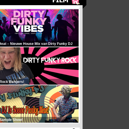
Heat – Nieuwe House Mix van Dirty Funky DJ
 Rock Bangers!
 Sample Show!