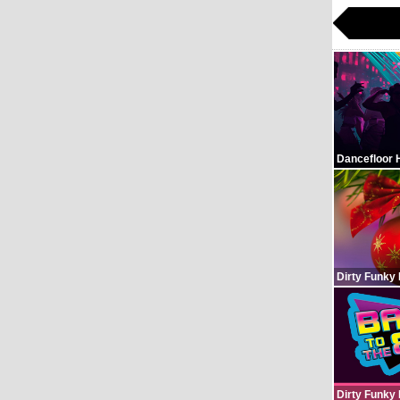
Dancefloor 
Dirty Funky
Dirty Funky 