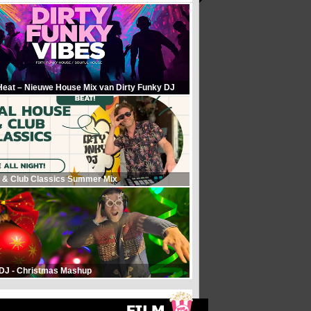
Heat – Nieuwe House Mix van Dirty Funky DJ
 & Club Classics Summer Mix
 DJ - Christmas Mashup