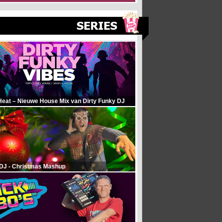
Heat – Nieuwe House Mix van Dirty Funky DJ
 DJ - Christmas Mashup