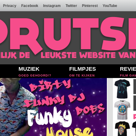
Privacy
Facebook
Instagram
Twitter
Pinterest
YouTube
MUZIEK
FILMPJES
REVI
GOED GEHOORD!?
OM TE KIJKEN
FILM GA