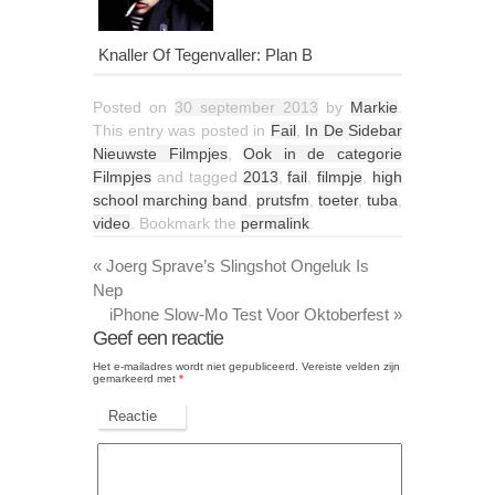
Knaller Of Tegenvaller: Plan B
Posted on
30 september 2013
by
Markie
.
This entry was posted in
Fail
,
In De Sidebar
Nieuwste Filmpjes
,
Ook in de categorie
Filmpjes
and tagged
2013
,
fail
,
filmpje
,
high
school marching band
,
prutsfm
,
toeter
,
tuba
,
video
. Bookmark the
permalink
.
«
Joerg Sprave’s Slingshot Ongeluk Is
Nep
iPhone Slow-Mo Test Voor Oktoberfest
»
Geef een reactie
Het e-mailadres wordt niet gepubliceerd.
Vereiste velden zijn
gemarkeerd met
*
Reactie