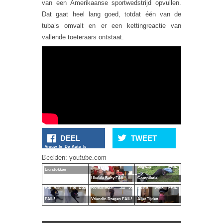
van een Amerikaanse sportwedstrijd opvullen.
Dat gaat heel lang goed, totdat één van de
tuba’s omvalt en er een kettingreactie van
vallende toeteraars ontstaat.
DEEL
TWEET
Vrouw In De Auto Is
Beelden: youtube.com
Slecht Voor
Segway FAIL!
Eierstokken
Ukelele Baby FAIL!
Compilatie
Kat Valt In Het Bad
Romantisch Je
Beste Twerk FAIL!
FAIL!
Vriendin Dragen FAIL!
Aller Tijden