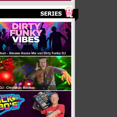
Heat – Nieuwe House Mix van Dirty Funky DJ
 DJ - Christmas Mashup