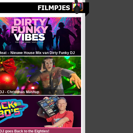
Heat – Nieuwe House Mix van Dirty Funky DJ
 DJ - Christmas Mashup
DJ goes Back to the Eighties!