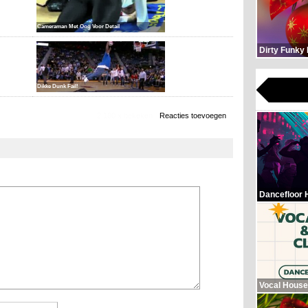
Cameraman Met Oog Voor Detail
Dirty Funky
Dikke Dunk Fail!
2.180 x bekeken
Reacties toevoegen
Dancefloor 
Vocal House