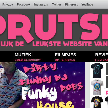
Privacy
Facebook
Instagram
Twitter
Pinterest
YouTube
MUZIEK
FILMPJES
REVI
GOED GEHOORD!?
OM TE KIJKEN
FILM GA