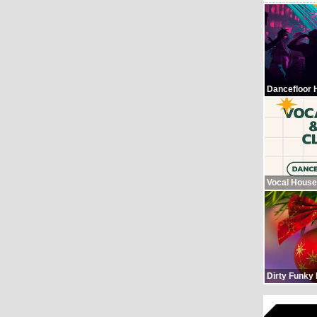
Dancefloor 
Vocal House
Dirty Funky