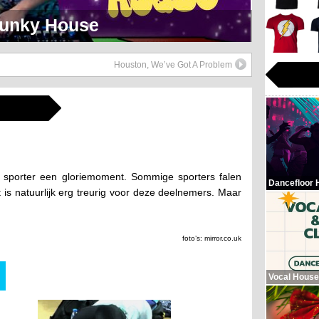
eerlijk Soul Setje
Houston, We’ve Got A Problem
e sporter een gloriemoment. Sommige sporters falen
Dancefloor 
is natuurlijk erg treurig voor deze deelnemers. Maar
foto’s: mirror.co.uk
Vocal House