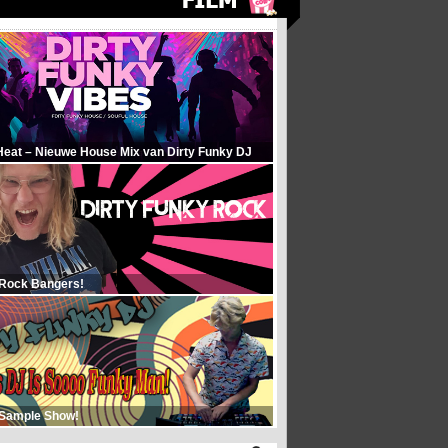
Heat – Nieuwe House Mix van Dirty Funky DJ
 Rock Bangers!
 Sample Show!