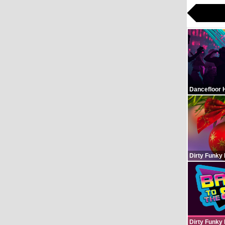
Dancefloor 
Dirty Funky
Dirty Funky 