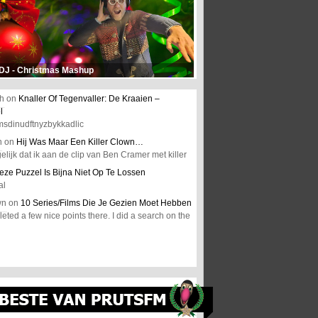
 DJ - Christmas Mashup
h
on
Knaller Of Tegenvaller: De Kraaien –
l
msdinudftnyzbykkadlic
n
on
Hij Was Maar Een Killer Clown…
elijk dat ik aan de clip van Ben Cramer met killer
eze Puzzel Is Bijna Niet Op Te Lossen
al
wn
on
10 Series/Films Die Je Gezien Moet Hebben
ted a few nice points there. I did a search on the