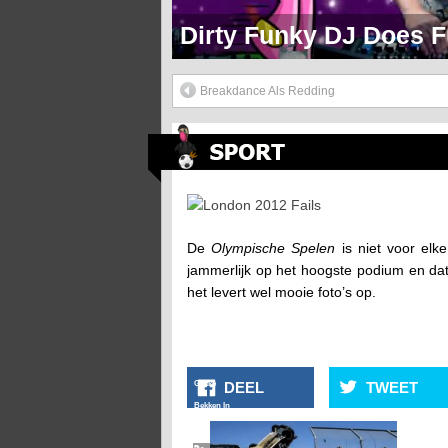
Markie Mark Doet Een H
Breakdance Als Redding
London 2012 Fails
De
Olympische Spelen
is niet voor elk
jammerlijk op het hoogste podium en dat 
het levert wel mooie foto’s op.
Gekke
DEEL
TWEET
Bekken In
Het