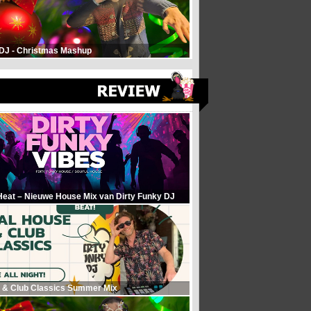
 DJ - Christmas Mashup
Heat – Nieuwe House Mix van Dirty Funky DJ
 & Club Classics Summer Mix