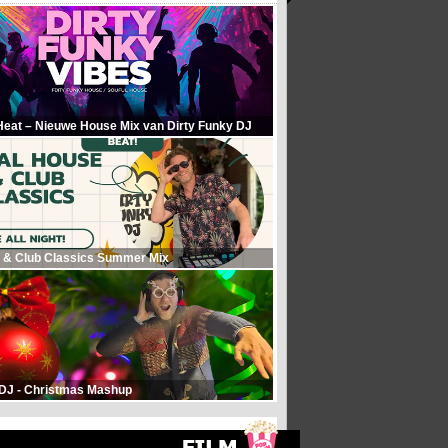
Heat – Nieuwe House Mix van Dirty Funky DJ
 & Club Classics Summer Mix
 DJ - Christmas Mashup