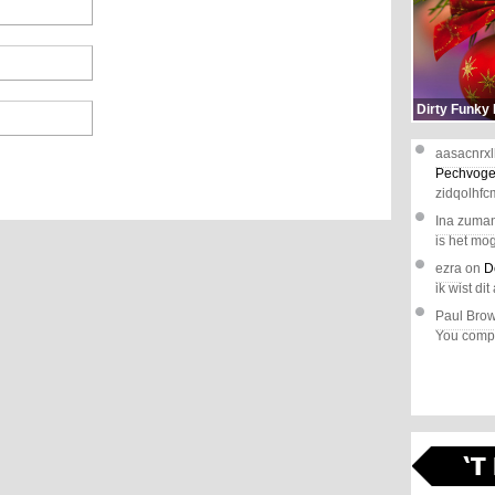
Dirty Funky
aasacnrxl
Pechvoge
zidqolhfc
Ina zuma
is het mog
ezra
on
D
ik wist dit 
Paul Bro
You comple