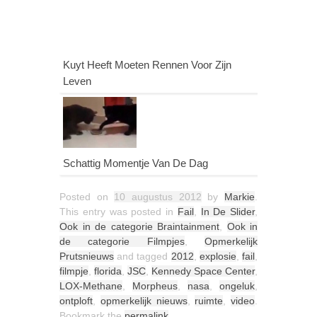
Kuyt Heeft Moeten Rennen Voor Zijn
Leven
Schattig Momentje Van De Dag
Posted on
10 augustus 2012
by
Markie
.
This entry was posted in
Fail
,
In De Slider
,
Ook in de categorie Braintainment
,
Ook in
de categorie Filmpjes
,
Opmerkelijk
Prutsnieuws
and tagged
2012
,
explosie
,
fail
,
filmpje
,
florida
,
JSC
,
Kennedy Space Center
,
LOX-Methane
,
Morpheus
,
nasa
,
ongeluk
,
ontploft
,
opmerkelijk nieuws
,
ruimte
,
video
.
Bookmark the
permalink
.