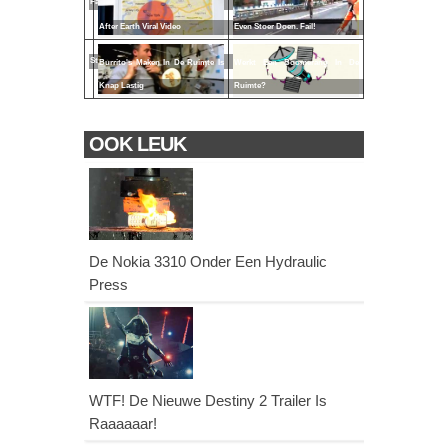
Fails
After Earth Viral Video
Even Stoer Doen. Fail!
Sterrenbeelden
Burrito's Maken In De Ruimte Is
Werkt Een Boomerang In De
Knap Lastig
Ruimte?
OOK LEUK
De Nokia 3310 Onder Een Hydraulic
Press
WTF! De Nieuwe Destiny 2 Trailer Is
Raaaaaar!