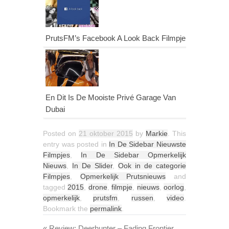
PrutsFM’s Facebook A Look Back Filmpje
En Dit Is De Mooiste Privé Garage Van
Dubai
Posted on
21 oktober 2015
by
Markie
. This
entry was posted in
In De Sidebar Nieuwste
Filmpjes
,
In De Sidebar Opmerkelijk
Nieuws
,
In De Slider
,
Ook in de categorie
Filmpjes
,
Opmerkelijk Prutsnieuws
and
tagged
2015
,
drone
,
filmpje
,
nieuws
,
oorlog
,
opmerkelijk
,
prutsfm
,
russen
,
video
.
Bookmark the
permalink
.
«
Review: Deerhunter – Fading Frontier