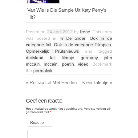
Van Wie Is Die Sample Uit Katy Perry’s
Hit?
Posted on
24 april 2012
by
Irene
. This entry
was posted in
In De Slider
,
Ook in de
categorie fail
,
Ook in de categorie Filmpjes
,
Opmerkelijk Prutsnieuws
and tagged
duitsland
,
fail
,
filmpje
,
germany
,
john
mccain
,
mccain
,
poetin
,
video
. Bookmark
the
permalink
.
«
Roltrap Lol Met Eenden
Klein Talentje
»
Geef een reactie
Het e-mailadres wordt niet gepubliceerd.
Vereiste velden zijn
gemarkeerd met
*
Reactie