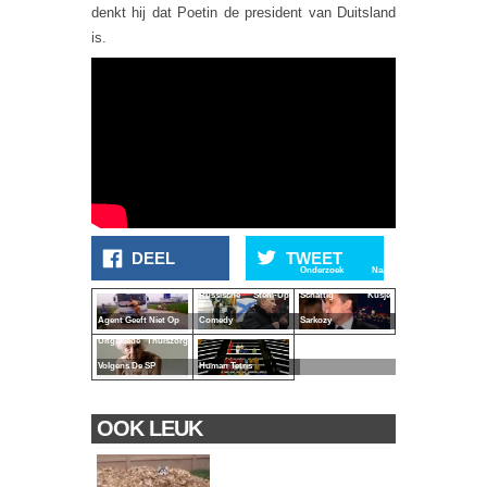
denkt hij dat Poetin de president van Duitsland
is.
DEEL
TWEET
Onderzoek Naar
Russische Stem-Up
Schattig Kusje
Agent Geeft Niet Op
Comedy
Sarkozy
Uitgeklede Thuiszorg
Volgens De SP
Human Tetris
OOK LEUK