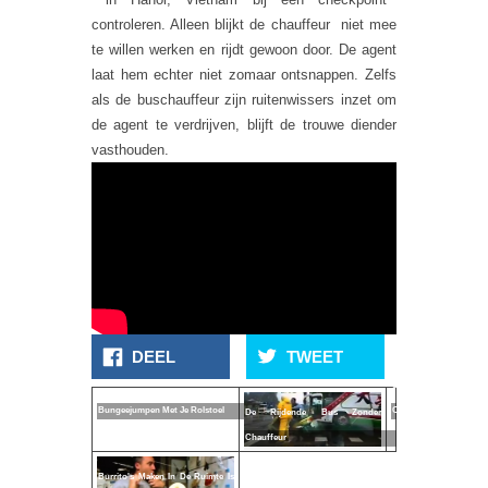
controleren. Alleen blijkt de chauffeur
niet mee
te willen werken en rijdt gewoon door. De agent
laat hem echter niet zomaar ontsnappen. Zelfs
als de buschauffeur zijn ruitenwissers inzet om
de agent te verdrijven, blijft de trouwe diender
vasthouden.
DEEL
TWEET
Toy
Soldiers
Bungeejumpen Met Je Rolstoel
Ontwapend
De Rijdende Bus Zonder
Chauffeur
Burrito's Maken In De Ruimte Is