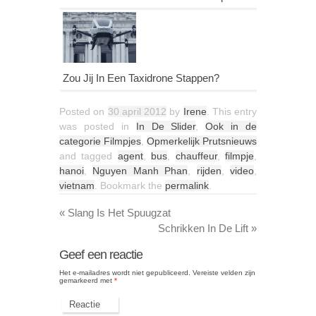
Zou Jij In Een Taxidrone Stappen?
Posted on
30 april 2012
by
Irene
. This entry
was posted in
In De Slider
,
Ook in de
categorie Filmpjes
,
Opmerkelijk Prutsnieuws
and tagged
agent
,
bus
,
chauffeur
,
filmpje
,
hanoi
,
Nguyen Manh Phan
,
rijden
,
video
,
vietnam
. Bookmark the
permalink
.
«
Slang Is Het Spuugzat
Schrikken In De Lift
»
Geef een reactie
Het e-mailadres wordt niet gepubliceerd.
Vereiste velden zijn
gemarkeerd met
*
Reactie