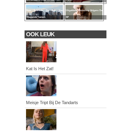
New York In De Ban Van
Uitgeklede Thuiszorg Volgens De
Vliegende Tieners
SP
OOK LEUK
Kat Is Het Zat!
Meisje Tript Bij De Tandarts