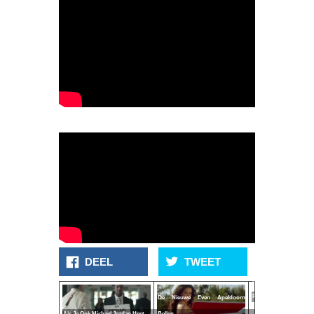
DEEL
TWEET
Niet Echt
Feministisch
De Nieuwe Even Apeldoorn
Als Je Ook Michael Jordan Heet..
Bellen