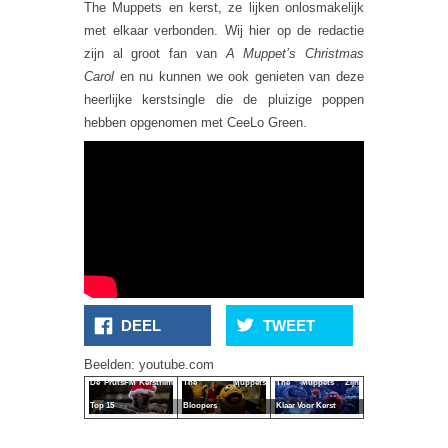
The Muppets en kerst, ze lijken onlosmakelijk
met elkaar verbonden. Wij hier op de redactie
zijn al groot fan van
A Muppet’s Christmas
Carol
en nu kunnen we ook genieten van deze
heerlijke kerstsingle die de pluizige poppen
hebben opgenomen met CeeLo Green.
DEEL
TWEET
Beelden: youtube.com
De PrutsFM Kerstfilm
The Muppets
The Muppets Zijn
Top 15
Bloopers
Klaar Voor Kerst