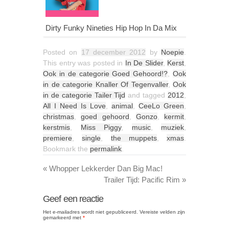
Dirty Funky Nineties Hip Hop In Da Mix
Posted on
17 december 2012
by
Noepie
.
This entry was posted in
In De Slider
,
Kerst
,
Ook in de categorie Goed Gehoord!?
,
Ook
in de categorie Knaller Of Tegenvaller
,
Ook
in de categorie Tailer Tijd
and tagged
2012
,
All I Need Is Love
,
animal
,
CeeLo Green
,
christmas
,
goed gehoord
,
Gonzo
,
kermit
,
kerstmis
,
Miss Piggy
,
music
,
muziek
,
premiere
,
single
,
the muppets
,
xmas
.
Bookmark the
permalink
.
«
Whopper Lekkerder Dan Big Mac!
Trailer Tijd: Pacific Rim
»
Geef een reactie
Het e-mailadres wordt niet gepubliceerd.
Vereiste velden zijn
gemarkeerd met
*