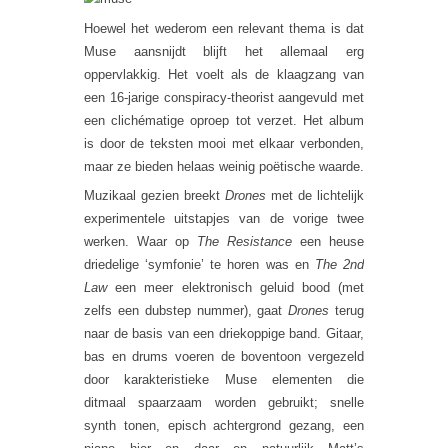
Hoewel het wederom een relevant thema is dat
Muse aansnijdt blijft het allemaal erg
oppervlakkig. Het voelt als de klaagzang van
een 16-jarige conspiracy-theorist aangevuld met
een clichématige oproep tot verzet. Het album
is door de teksten mooi met elkaar verbonden,
maar ze bieden helaas weinig poëtische waarde.
Muzikaal gezien breekt
Drones
met de lichtelijk
experimentele uitstapjes van de vorige twee
werken. Waar op
The Resistance
een heuse
driedelige ‘symfonie’ te horen was en
The 2nd
Law
een meer elektronisch geluid bood (met
zelfs een dubstep nummer), gaat
Drones
terug
naar de basis van een driekoppige band. Gitaar,
bas en drums voeren de boventoon vergezeld
door karakteristieke Muse elementen die
ditmaal spaarzaam worden gebruikt; snelle
synth tonen, episch achtergrond gezang, een