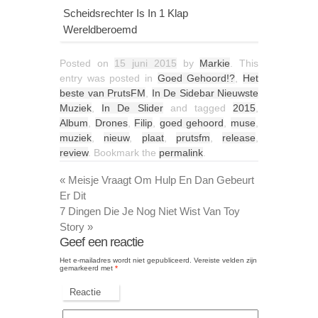
Scheidsrechter Is In 1 Klap
Wereldberoemd
Posted on
15 juni 2015
by
Markie
. This
entry was posted in
Goed Gehoord!?
,
Het
beste van PrutsFM
,
In De Sidebar Nieuwste
Muziek
,
In De Slider
and tagged
2015
,
Album
,
Drones
,
Filip
,
goed gehoord
,
muse
,
muziek
,
nieuw
,
plaat
,
prutsfm
,
release
,
review
. Bookmark the
permalink
.
«
Meisje Vraagt Om Hulp En Dan Gebeurt
Er Dit
7 Dingen Die Je Nog Niet Wist Van Toy
Story
»
Geef een reactie
Het e-mailadres wordt niet gepubliceerd.
Vereiste velden zijn
gemarkeerd met
*
Reactie