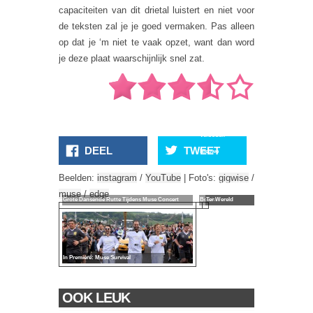
capaciteiten van dit drietal luistert en niet voor
de teksten zal je je goed vermaken. Pas alleen
op dat je ‘m niet te vaak opzet, want dan word
je deze plaat waarschijnlijk snel zat.
De
Verboden
DEEL
TWEET
Nieuwe
Clip Van
Slechtste
Beelden:
instagram
/
YouTube
| Foto's:
gigwise
/
David
Wassenbeeldenmuseum
muse
/
edge
Grote Dansende Rutte Tijdens Muse Concert
Bowie
Ter Wereld
In Première: Muse Survival
OOK LEUK