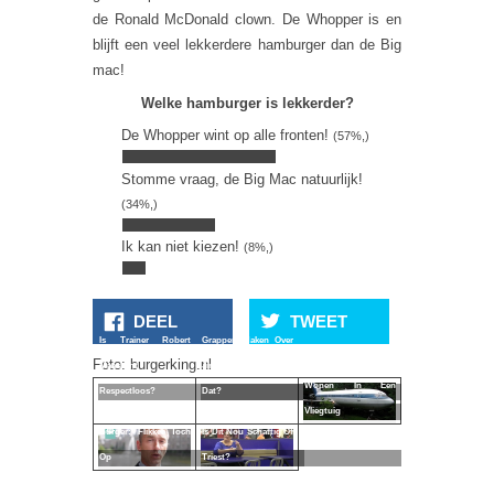
de Ronald McDonald clown. De Whopper is en
blijft een veel lekkerdere hamburger dan de Big
mac!
Welke hamburger is lekkerder?
De Whopper wint op alle fronten!
(57%,)
Stomme vraag, de Big Mac natuurlijk!
(34%,)
Ik kan niet kiezen!
(8%,)
DEEL
TWEET
Is Trainer Robert
Grappen Maken Over
Foto: burgerking.nl
Maaskant
Jimmy Savile, Mag
Wonen In Een
Respectloos?
Dat?
Partij Tegen De
Vliegtuig
Burger: Flikker Toch
Is Dit Nou Schattig Of
Op
Triest?