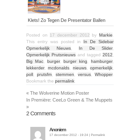
Klets! Zo Tegen De Presentator Ballen
Posted on
17 december 2012
by
Markie
.
This entry was posted in
In De Sidebar
Opmerkelijk Nieuws
,
In De Slider
,
Opmerkelijk Prutsnieuws
and tagged
2012
,
Big Mac
,
burger
,
burger king
,
hamburger
,
lekkerder
,
mcdonalds
,
nieuws
,
opmerkelijk
,
poll
,
prutsfm
,
stemmen
,
versus
,
Whopper
.
Bookmark the
permalink
.
«
The Wolverine Motion Poster
In Première: CeeLo Green & The Muppets
»
2
Comments
Anoniem
17 december 2012 - 19:24
|
Permalink