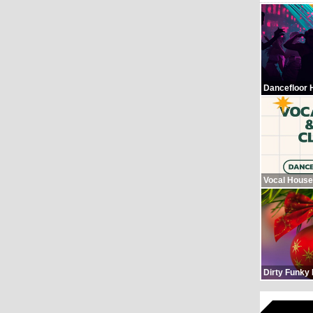
Dancefloor 
Vocal House
Dirty Funky