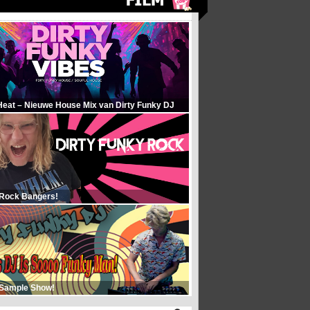
Heat – Nieuwe House Mix van Dirty Funky DJ
 Rock Bangers!
 Sample Show!