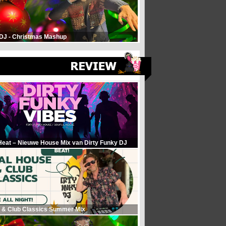
 DJ - Christmas Mashup
Heat – Nieuwe House Mix van Dirty Funky DJ
 & Club Classics Summer Mix