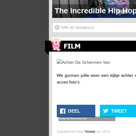
The Incredible Hip H
Toffe 3D Straatkunst
Achter De Schermen Van
We gunnen jullie weer een kijkje achter 
acces foto’s.
DEEL
TWEET
Achter De Schermen Van
Gepubliceerd door
Noepie
om 13:03