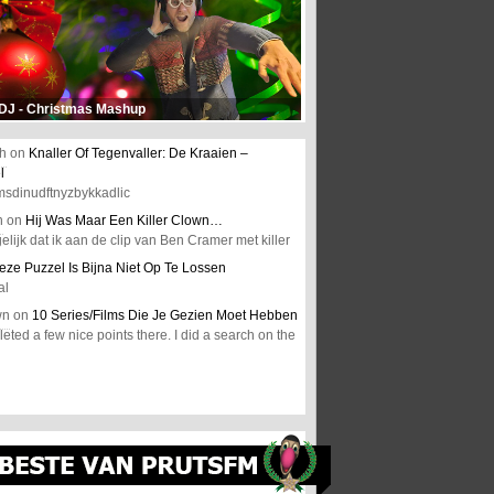
 DJ - Christmas Mashup
h
on
Knaller Of Tegenvaller: De Kraaien –
l
msdinudftnyzbykkadlic
n
on
Hij Was Maar Een Killer Clown…
elijk dat ik aan de clip van Ben Cramer met killer
eze Puzzel Is Bijna Niet Op Te Lossen
al
wn
on
10 Series/Films Die Je Gezien Moet Hebben
ted a few nice points there. I did a search on the