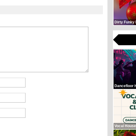
Dirty Funky
Dancefloor 
Vocal House