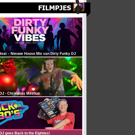
Heat – Nieuwe House Mix van Dirty Funky DJ
 DJ - Christmas Mashup
DJ goes Back to the Eighties!