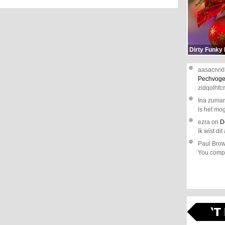
Dirty Funky
aasacnrxl
Pechvoge
zidqolhfc
Ina zuma
is het mog
ezra
on
D
ik wist dit 
Paul Bro
You comple