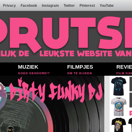
Privacy
Facebook
Instagram
Twitter
Pinterest
YouTube
MUZIEK
FILMPJES
REVI
GOED GEHOORD!?
OM TE KIJKEN
FILM GA