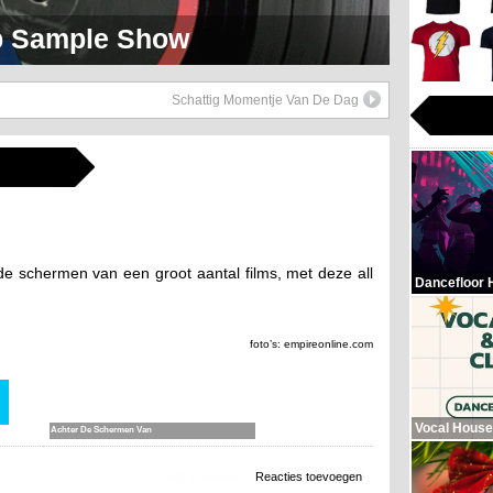
op Sample Show
Schattig Momentje Van De Dag
de schermen van een groot aantal films, met deze all
Dancefloor 
foto’s: empireonline.com
Vocal House
Achter De Schermen Van
3.642 x bekeken
Reacties toevoegen