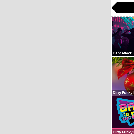
Dancefloor 
Dirty Funky
Dirty Funky 