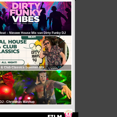
Heat – Nieuwe House Mix van Dirty Funky DJ
 & Club Classics Summer Mix
 DJ - Christmas Mashup