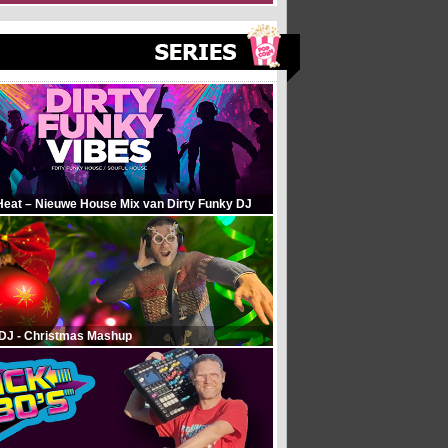
Heat – Nieuwe House Mix van Dirty Funky DJ
 DJ - Christmas Mashup