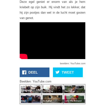
Deze egel geniet er enorm van als je hem
kriebelt op zijn buik. Hij vindt het zo lekker, dat
hij zijn pootjes dan wel in de lucht moet gooien
van genot.
beelden: YouTube.com
DEEL
TWEET
Beelden: YouTube.com
Schattig Momentje
Schattig Momentje
Schattig Momentje
Ballenmeisje Moet
Van De Dag
Van De Dag
Van De Dag
Kever Van Het Veld
Gekke Egel Zwemt
Halen
De AaiPad
Liefst Met Badeend