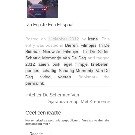
Zo Fop Je Een Flitspaal
Posted on
1 oktober 2012
by
Irene
. This
entry was posted in
Dieren
,
Filmpjes
,
In De
Sidebar Nieuwste Filmpjes
,
In De Slider
,
Schattig Momentje Van De Dag
and tagged
2012
,
aaien
,
buik
,
egel
,
filmpje
,
kriebelen
,
pootjes
,
schattig
,
Schattig Momentje Van De
Dag
,
video
,
voeten
. Bookmark the
permalink
.
«
Achter De Schermen Van
Sjarapova Stopt Met Kreunen
»
Geef een reactie
Het e-mailadres wordt niet gepubliceerd.
Vereiste velden zijn
gemarkeerd met
*
Reactie