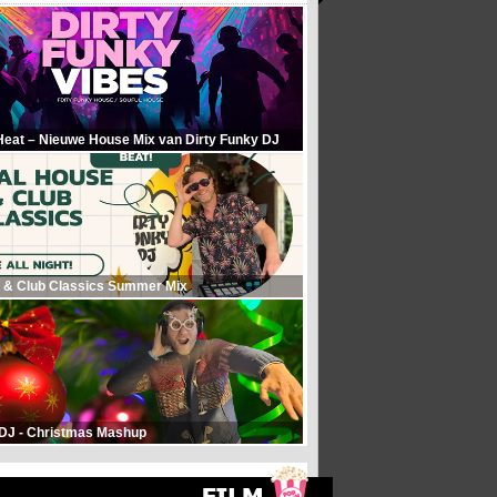
Heat – Nieuwe House Mix van Dirty Funky DJ
 & Club Classics Summer Mix
 DJ - Christmas Mashup