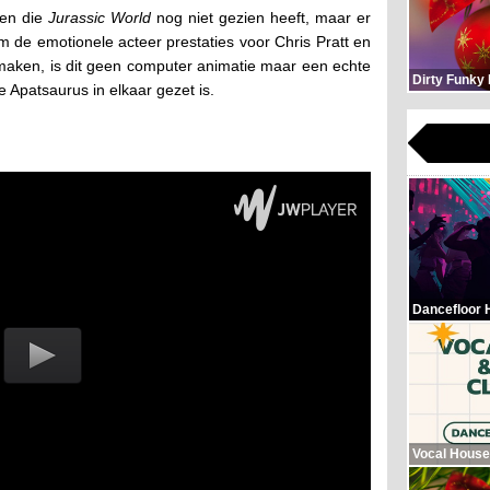
een die
Jurassic World
nog niet gezien heeft, maar er
m de emotionele acteer prestaties voor Chris Pratt en
maken, is dit geen computer animatie maar een echte
Dirty Funky
e Apatsaurus in elkaar gezet is.
Dancefloor 
Vocal House