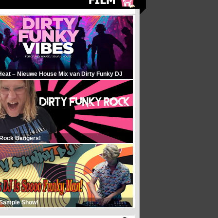
Heat – Nieuwe House Mix van Dirty Funky DJ
 Rock Bangers!
 Sample Show!