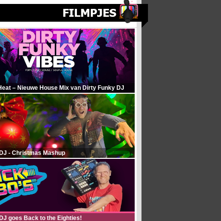
Heat – Nieuwe House Mix van Dirty Funky DJ
 DJ - Christmas Mashup
DJ goes Back to the Eighties!