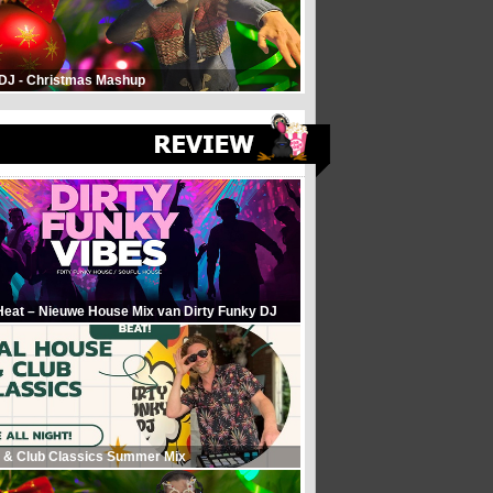
 DJ - Christmas Mashup
Heat – Nieuwe House Mix van Dirty Funky DJ
 & Club Classics Summer Mix