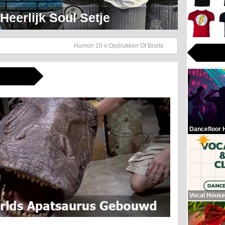
eerlijk Soul Setje
Humor! 10 x Opdrukken Of Boete
Dancefloor 
Vocal House