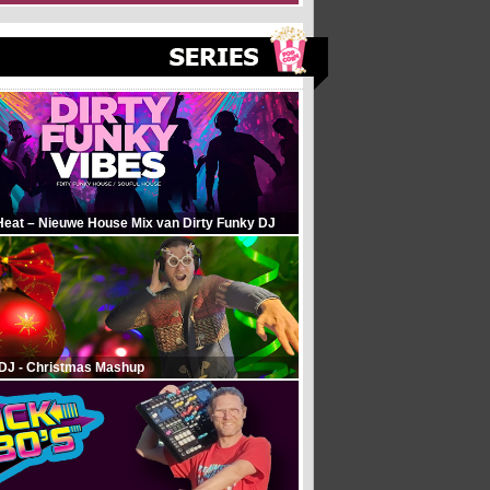
Heat – Nieuwe House Mix van Dirty Funky DJ
 DJ - Christmas Mashup