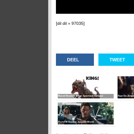
[dil dil = 97035]
DEEL
TWEET
Marvel Studio's Is Een Sportieve Verliezer
Naar De Juras
PrutsFM Review: Jurassic World