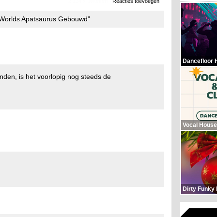
2.224 x bekeken
Reacties toevoegen
c Worlds Apatsaurus Gebouwd”
Dancefloor 
onden, is het voorlopig nog steeds de
Vocal House
Dirty Funky