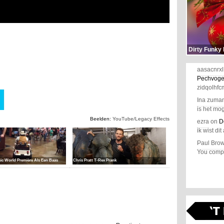
Dirty Funky
aasacnrxl
Pechvoge
zidqolhfc
Ina zuma
is het mog
Beelden:
YouTube/Legacy Effects
ezra
on
D
ik wist dit 
Paul Bro
You comple
sic World Première Als Een Baas
Chris Pratt T-Rex Prank