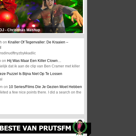
 DJ - Christmas Mashup
h
on
Knaller Of Tegenvaller: De Kraaien –
l
msdinudftnyzbykkadlic
n
on
Hij Was Maar Een Killer Clown…
elijk dat ik aan de clip van Ben Cramer met killer
eze Puzzel Is Bijna Niet Op Te Lossen
al
wn
on
10 Series/Films Die Je Gezien Moet Hebben
ted a few nice points there. I did a search on the