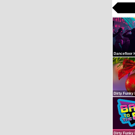
Dancefloor 
Dirty Funky
Dirty Funky 