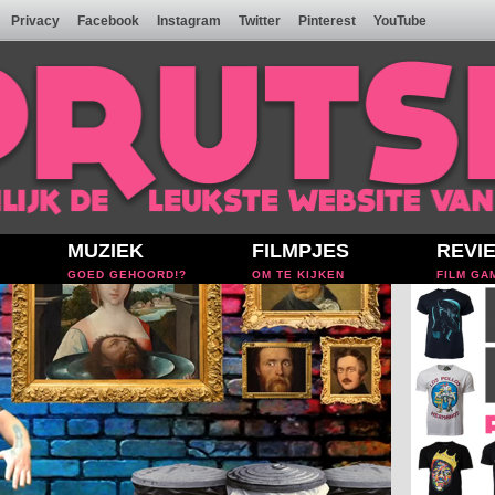
Privacy
Facebook
Instagram
Twitter
Pinterest
YouTube
MUZIEK
FILMPJES
REVI
GOED GEHOORD!?
OM TE KIJKEN
FILM GA