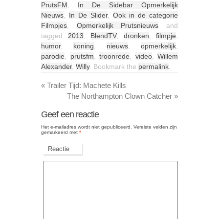
PrutsFM
,
In De Sidebar Opmerkelijk
Nieuws
,
In De Slider
,
Ook in de categorie
Filmpjes
,
Opmerkelijk Prutsnieuws
and
tagged
2013
,
BlendTV
,
dronken
,
filmpje
,
humor
,
koning
,
nieuws
,
opmerkelijk
,
parodie
,
prutsfm
,
troonrede
,
video
,
Willem
Alexander
,
Willy
. Bookmark the
permalink
.
«
Trailer Tijd: Machete Kills
The Northampton Clown Catcher
»
Geef een reactie
Het e-mailadres wordt niet gepubliceerd.
Vereiste velden zijn
gemarkeerd met
*
Reactie