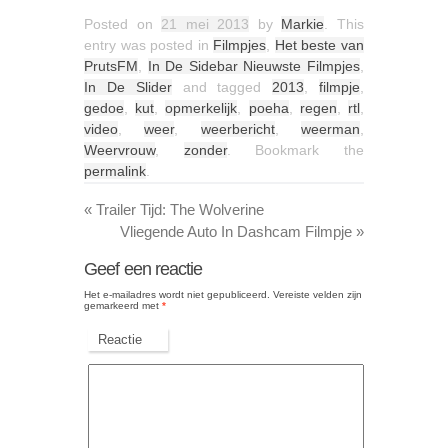
Posted on
21 mei 2013
by
Markie
. This
entry was posted in
Filmpjes
,
Het beste van
PrutsFM
,
In De Sidebar Nieuwste Filmpjes
,
In De Slider
and tagged
2013
,
filmpje
,
gedoe
,
kut
,
opmerkelijk
,
poeha
,
regen
,
rtl
,
video
,
weer
,
weerbericht
,
weerman
,
Weervrouw
,
zonder
. Bookmark the
permalink
.
«
Trailer Tijd: The Wolverine
Vliegende Auto In Dashcam Filmpje
»
Geef een reactie
Het e-mailadres wordt niet gepubliceerd.
Vereiste velden zijn
gemarkeerd met
*
Reactie